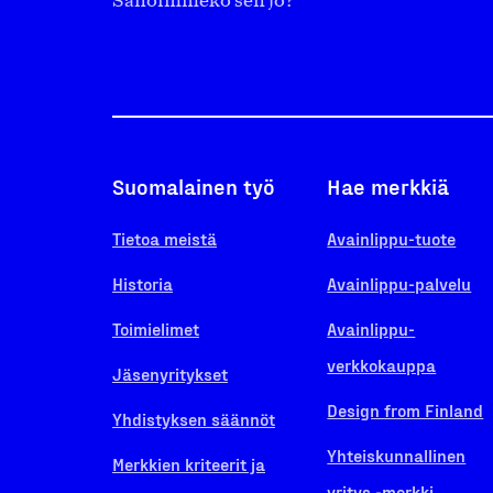
Sanoimmeko sen jo?
Suomalainen työ
Hae merkkiä
Tietoa meistä
Avainlippu-tuote
Historia
Avainlippu-palvelu
Toimielimet
Avainlippu-
verkkokauppa
Jäsenyritykset
Design from Finland
Yhdistyksen säännöt
Yhteiskunnallinen
Merkkien kriteerit ja
yritys -merkki