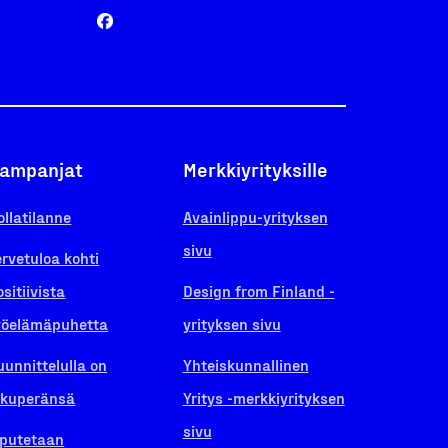
ampanjat
Merkkiyrityksille
ollatilanne
Avainlippu-yrityksen
sivu
ervetuloa kohti
ositiivista
Design from Finland -
yöelämäpuhetta
yrityksen sivu
uunnittelulla on
Yhteiskunnallinen
lkuperänsä
Yritys -merkkiyrityksen
sivu
iputetaan