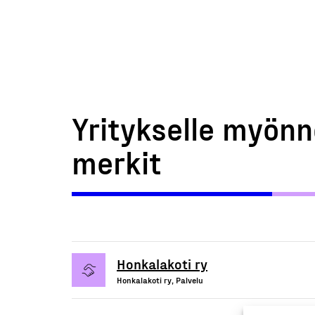
Yritykselle myönn
merkit
Honkalakoti ry
Honkalakoti ry, Palvelu