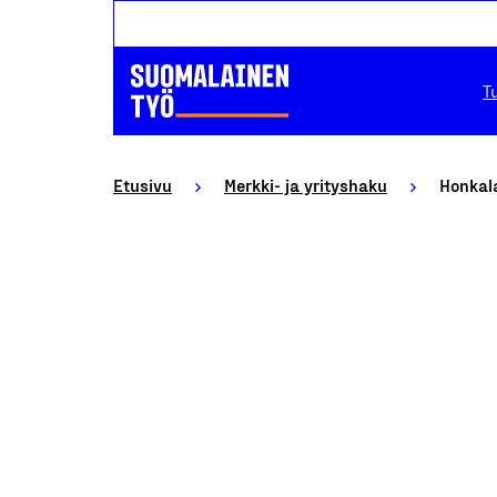
T
Etusivu
Merkki- ja yrityshaku
Honkala