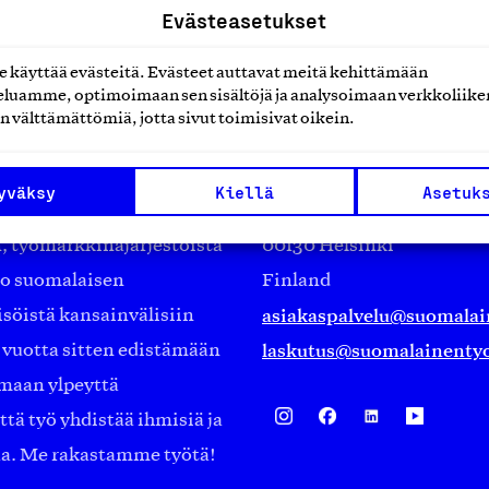
Evästeasetukset
käyttää evästeitä. Evästeet auttavat meitä kehittämään
luamme, optimoimaan sen sisältöjä ja analysoimaan verkkoliike
n välttämättömiä, jotta sivut toimisivat oikein.
Suomalainen työ ry
yväksy
Kiellä
Asetuk
Eteläranta 14,
työmarkkinajärjestöistä
00130 Helsinki
ko suomalaisen
Finland
asiakaspalvelu@suomalai
isöistä kansainvälisiin
laskutus@suomalainentyo
0 vuotta sitten edistämään
amaan ylpeyttä
ä työ yhdistää ihmisiä ja
aa. Me rakastamme työtä!