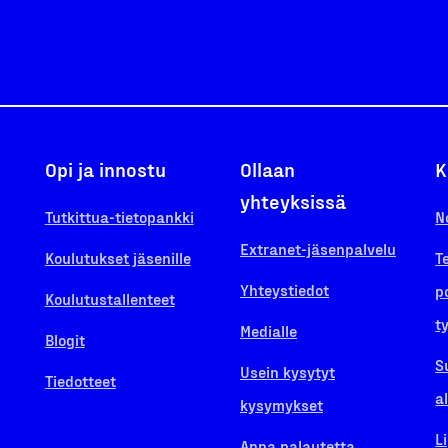
Opi ja innostu
Ollaan
K
yhteyksissä
Tutkittua-tietopankki
N
Extranet-jäsenpalvelu
Koulutukset jäsenille
T
Yhteystiedot
p
Koulutustallenteet
t
Medialle
Blogit
S
Usein kysytyt
Tiedotteet
a
kysymykset
L
Anna palautetta