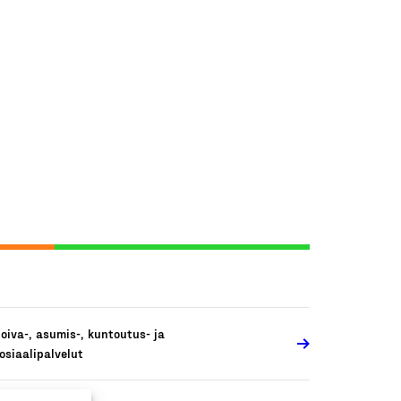
oiva-, asumis-, kuntoutus- ja
osiaalipalvelut