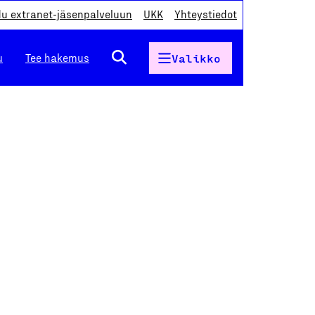
du extranet-jäsenpalveluun
UKK
Yhteystiedot
u
Tee hakemus
Valikko