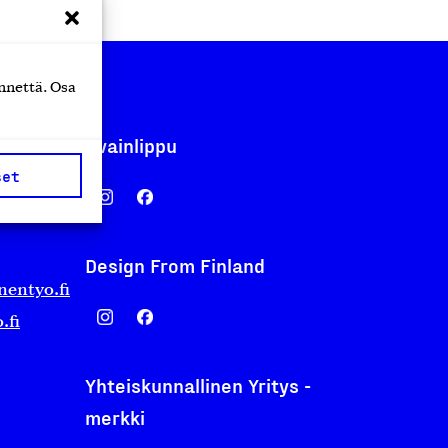
nnettä. Osa
Avainlippu
set
Design From Finland
nentyo.fi
.fi
Yhteiskunnallinen Yritys -
merkki