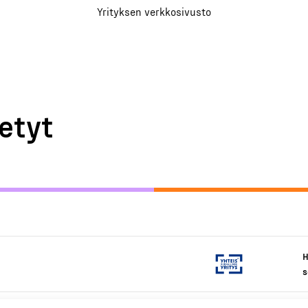
Yrityksen verkkosivusto
etyt
H
s