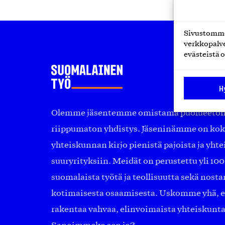
Sivustomme 
verkkopalve
evästeistä o
H
Olemme jäsentemme omistama puolueeton, 
riippumaton yhdistys. Jäseninämme on ko
yhteiskunnan kirjo pienistä pajoista ja yhte
suuryrityksiin. Meidät on perustettu yli 10
suomalaista työtä ja teollisuutta sekä nost
kotimaisesta osaamisesta. Uskomme yhä, ett
rakentaa vahvaa, elinvoimaista yhteiskunt