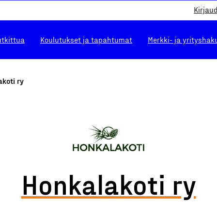
Kirjau
utkittua
Koulutukset ja tapahtumat
Merkki- ja yrityshak
koti ry
Honkalakoti ry