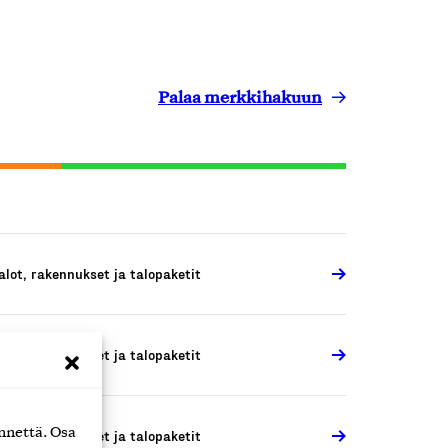
Palaa merkkihakuun
alot, rakennukset ja talopaketit
alot, rakennukset ja talopaketit
nnettä. Osa
alot, rakennukset ja talopaketit