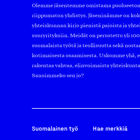
Olemme jäsentemme omistama puolueeton, 
riippumaton yhdistys. Jäseninämme on ko
yhteiskunnan kirjo pienistä pajoista ja yhte
suuryrityksiin. Meidät on perustettu yli 10
suomalaista työtä ja teollisuutta sekä nost
kotimaisesta osaamisesta. Uskomme yhä, ett
rakentaa vahvaa, elinvoimaista yhteiskunt
Sanoimmeko sen jo?
Suomalainen työ
Hae merkkiä