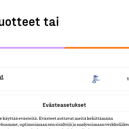
uotteet tai
at
T
T
Evästeasetukset
käyttää evästeitä. Evästeet auttavat meitä kehittämään
tavat sauna- ja mökkivaunut
luamme, optimoimaan sen sisältöjä ja analysoimaan verkkoliike
T