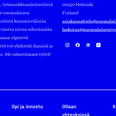
työmarkkinajärjestöistä
00130 Helsinki
ko suomalaisen
Finland
asiakaspalvelu@suomalai
isöistä kansainvälisiin
laskutus@suomalainentyo
0 vuotta sitten edistämään
amaan ylpeyttä
ä työ yhdistää ihmisiä ja
aa. Me rakastamme työtä!
Opi ja innostu
Ollaan
K
yhteyksissä