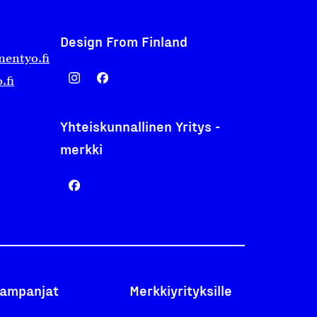
Design From Finland
nentyo.fi
.fi
Yhteiskunnallinen Yritys -
merkki
ampanjat
Merkkiyrityksille