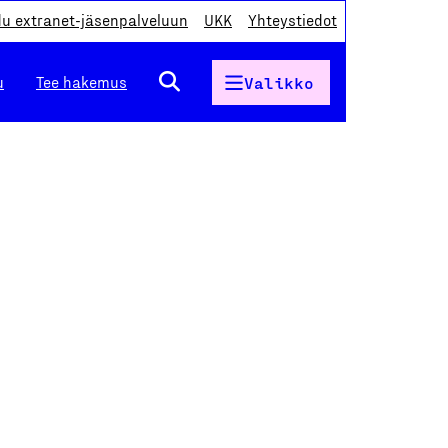
du extranet-jäsenpalveluun
UKK
Yhteystiedot
u
Tee hakemus
Valikko