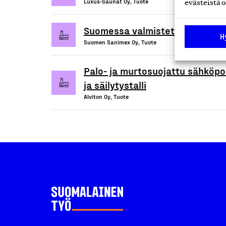
Luxus-Saunat Oy, Tuote
evästeistä o
Suomessa valmistetut peltiset s
H
Suomen Sanimex Oy, Tuote
Palo- ja murtosuojattu sähköpol
ja säilytystalli
Alviton Oy, Tuote