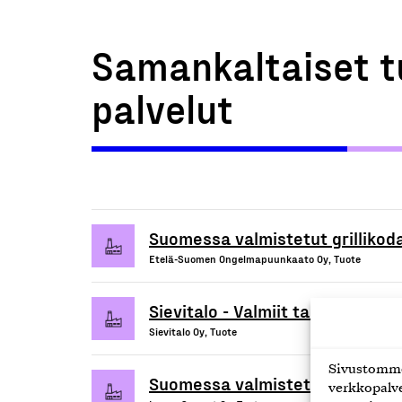
Samankaltaiset t
palvelut
Suomessa valmistetut grillikod
Etelä-Suomen Ongelmapuunkaato Oy, Tuote
Sievitalo - Valmiit talopaketit
Sievitalo Oy, Tuote
Sivustomme 
Suomessa valmistetut, liikutel
verkkopalve