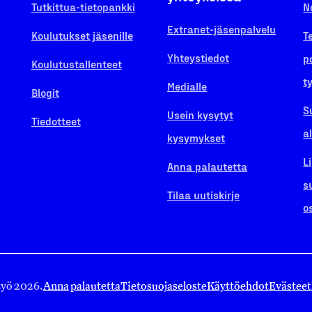
Tutkittua-tietopankki
N
Extranet-jäsenpalvelu
Koulutukset jäsenille
T
Yhteystiedot
p
Koulutustallenteet
t
Medialle
Blogit
S
Usein kysytyt
Tiedotteet
a
kysymykset
L
Anna palautetta
s
Tilaa uutiskirje
o
työ 2026.
Anna palautetta
Tietosuojaseloste
Käyttöehdot
Evästeet