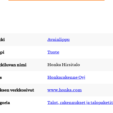
ki
Avainlippu
pi
Tuote
kiluvan nimi
Honka Hirsitalo
s
Honkarakenne Oyj
yksen verkkosivut
www.honka.com
goria
Talot, rakennukset ja talopaketit