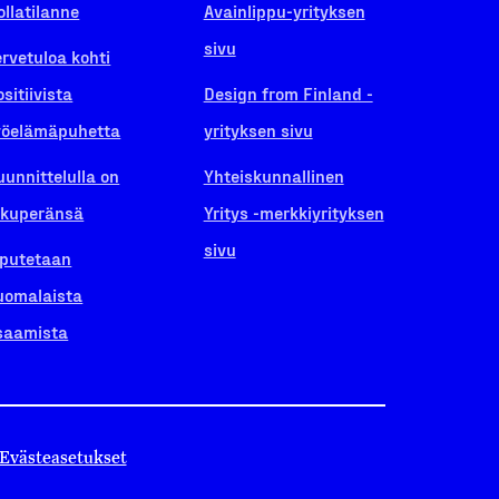
ollatilanne
Avainlippu-yrityksen
sivu
ervetuloa kohti
ositiivista
Design from Finland -
yöelämäpuhetta
yrityksen sivu
uunnittelulla on
Yhteiskunnallinen
lkuperänsä
Yritys -merkkiyrityksen
sivu
iputetaan
uomalaista
saamista
Evästeasetukset