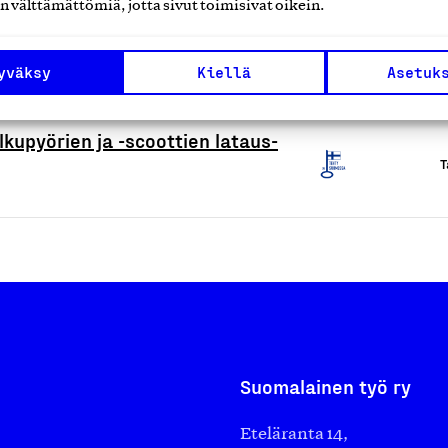
n välttämättömiä, jotta sivut toimisivat oikein.
aniteettitelineet ja -kalusteet
T
yväksy
Kiellä
Asetuk
kupyörien ja -scoottien lataus-
T
Suomalainen työ ry
Eteläranta 14,