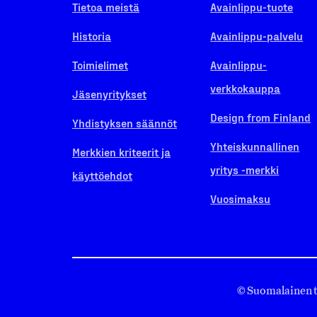
Tietoa meistä
Avainlippu-tuote
Historia
Avainlippu-palvelu
Toimielimet
Avainlippu-
verkkokauppa
Jäsenyritykset
Design from Finland
Yhdistyksen säännöt
Yhteiskunnallinen
Merkkien kriteerit ja
yritys -merkki
käyttöehdot
Vuosimaksu
© Suomalainen 