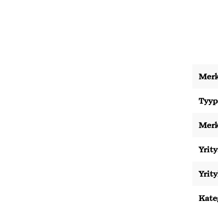
Merk
Tyyp
Merk
Yrity
Yrit
Kate