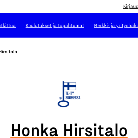
Kirjau
utkittua
Koulutukset ja tapahtumat
Merkki- ja yrityshak
irsitalo
Honka Hirsitalo