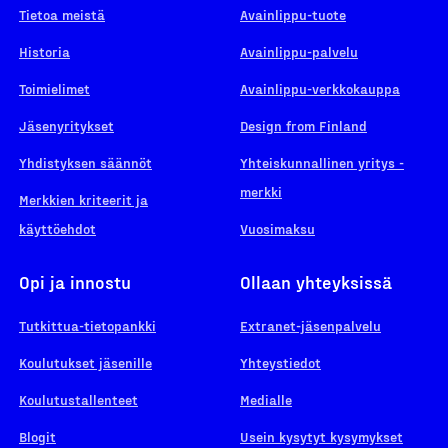
Tietoa meistä
Avainlippu-tuote
Historia
Avainlippu-palvelu
Toimielimet
Avainlippu-verkkokauppa
Jäsenyritykset
Design from Finland
Yhdistyksen säännöt
Yhteiskunnallinen yritys -
merkki
Merkkien kriteerit ja
käyttöehdot
Vuosimaksu
Opi ja innostu
Ollaan yhteyksissä
Tutkittua-tietopankki
Extranet-jäsenpalvelu
Koulutukset jäsenille
Yhteystiedot
Koulutustallenteet
Medialle
Blogit
Usein kysytyt kysymykset