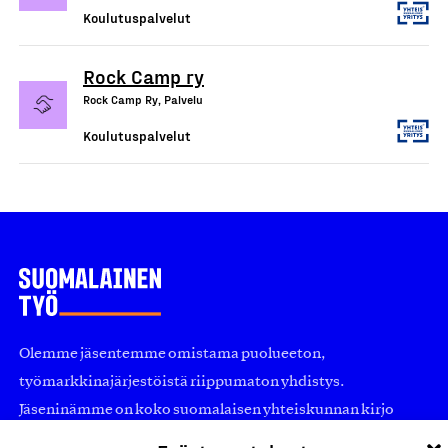
Koulutuspalvelut
Rock Camp ry
Rock Camp Ry, Palvelu
Koulutuspalvelut
Olemme jäsentemme omistama puolueeton,
työmarkkinajärjestöistä riippumaton yhdistys.
Jäseninämme on koko suomalaisen yhteiskunnan kirjo
pienistä pajoista ja yhteisöistä kansainvälisiin