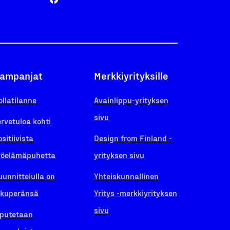
ampanjat
Merkkiyrityksille
ollatilanne
Avainlippu-yrityksen
sivu
ervetuloa kohti
ositiivista
Design from Finland -
yöelämäpuhetta
yrityksen sivu
uunnittelulla on
Yhteiskunnallinen
lkuperänsä
Yritys -merkkiyrityksen
sivu
iputetaan