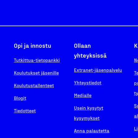
Opi ja innostu
Ollaan
K
yhteyksissä
Tutkittua-tietopankki
N
Extranet-jäsenpalvelu
Koulutukset jäsenille
T
Yhteystiedot
p
Koulutustallenteet
t
Medialle
Blogit
S
Usein kysytyt
Tiedotteet
a
kysymykset
L
Anna palautetta