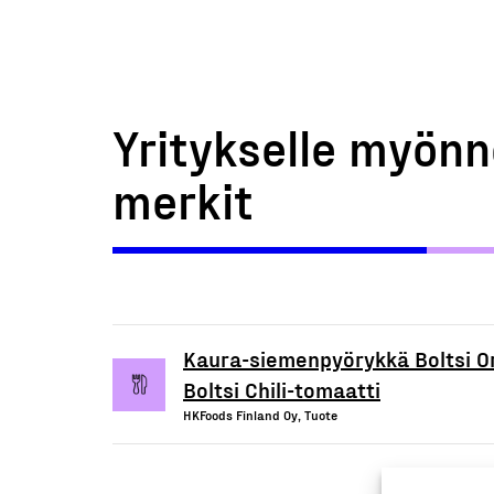
Yritykselle myönn
merkit
Kaura-siemenpyörykkä Boltsi O
Boltsi Chili-tomaatti
HKFoods Finland Oy, Tuote