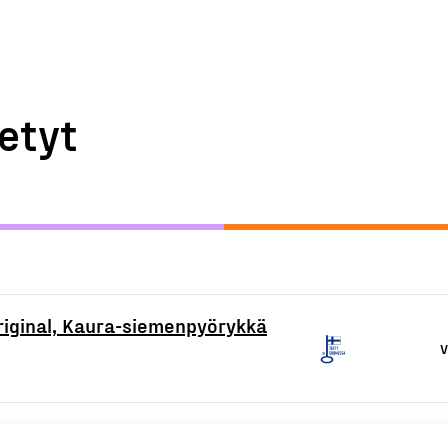
etyt
riginal, Kaura-siemenpyörykkä
V