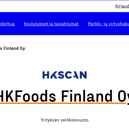
Kirjau
utkittua
Koulutukset ja tapahtumat
Merkki- ja yrityshak
s Finland Oy
HKFoods Finland O
Yrityksen verkkosivusto