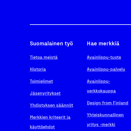
Suomalainen työ
Hae merkkiä
Tietoa meistä
Avainlippu-tuote
Historia
Avainlippu-palvelu
Toimielimet
Avainlippu-
verkkokauppa
Jäsenyritykset
Design from Finland
Yhdistyksen säännöt
Yhteiskunnallinen
Merkkien kriteerit ja
yritys -merkki
käyttöehdot