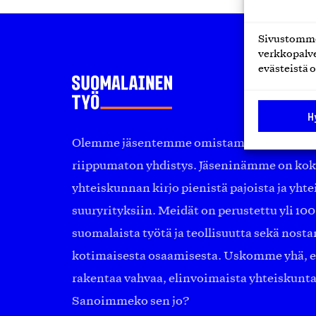
Sivustomme 
verkkopalve
evästeistä o
H
Olemme jäsentemme omistama puolueeton, 
riippumaton yhdistys. Jäseninämme on ko
yhteiskunnan kirjo pienistä pajoista ja yhte
suuryrityksiin. Meidät on perustettu yli 10
suomalaista työtä ja teollisuutta sekä nost
kotimaisesta osaamisesta. Uskomme yhä, ett
rakentaa vahvaa, elinvoimaista yhteiskunt
Sanoimmeko sen jo?