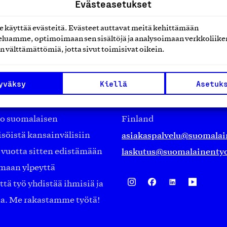
Evästeasetukset
käyttää evästeitä. Evästeet auttavat meitä kehittämään
luamme, optimoimaan sen sisältöjä ja analysoimaan verkkoliike
n välttämättömiä, jotta sivut toimisivat oikein.
Suomalainen työ ry
yväksy
Kiellä
Asetuk
Eteläranta 14,
työmarkkinajärjestöistä
00130 Helsinki
ko suomalaisen
Finland
asiakaspalvelu@suomalai
isöistä kansainvälisiin
laskutus@suomalainentyo
0 vuotta sitten edistämään
amaan ylpeyttä
ä työ yhdistää ihmisiä ja
aa. Me rakastamme työtä!