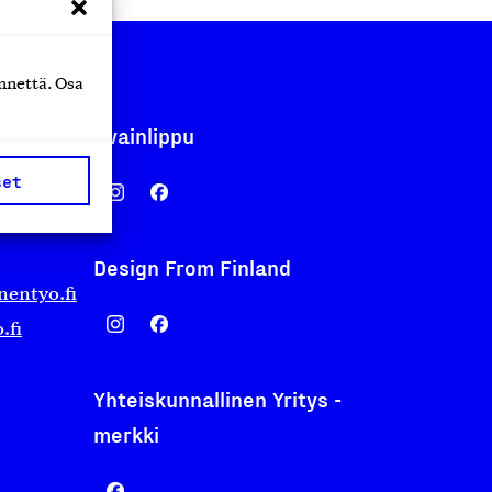
nnettä. Osa
Avainlippu
set
Design From Finland
nentyo.fi
.fi
Yhteiskunnallinen Yritys -
merkki