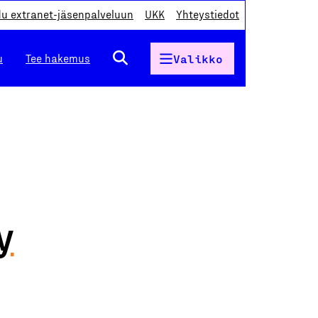
du extranet-jäsenpalveluun
UKK
Yhteystiedot
u
Tee hakemus
Valikko
y