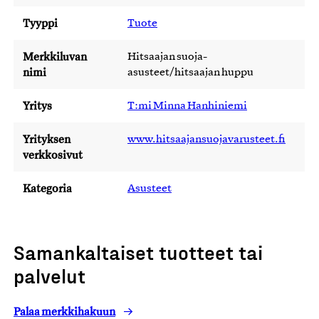
Tyyppi
Tuote
Merkkiluvan
Hitsaajan suoja-
nimi
asusteet/hitsaajan huppu
Yritys
T:mi Minna Hanhiniemi
Yrityksen
www.hitsaajansuojavarusteet.fi
verkkosivut
Kategoria
Asusteet
Samankaltaiset tuotteet tai
palvelut
Palaa merkkihakuun