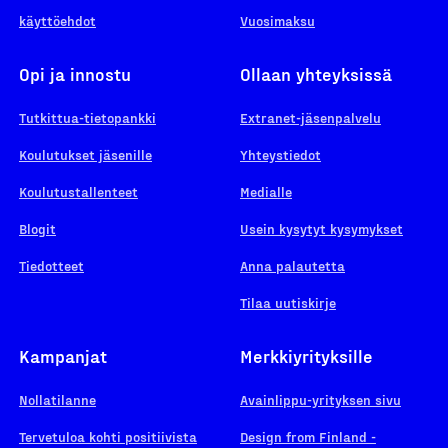
käyttöehdot
Vuosimaksu
Opi ja innostu
Ollaan yhteyksissä
Tutkittua-tietopankki
Extranet-jäsenpalvelu
Koulutukset jäsenille
Yhteystiedot
Koulutustallenteet
Medialle
Blogit
Usein kysytyt kysymykset
Tiedotteet
Anna palautetta
Tilaa uutiskirje
Kampanjat
Merkkiyrityksille
Nollatilanne
Avainlippu-yrityksen sivu
Tervetuloa kohti positiivista
Design from Finland -