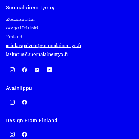
Suomalainen työ ry
Eteläranta 14,
00130 Helsinki
Finland
asiakaspalvelu@suomalainentyo.fi
laskutus@suomalainentyo.fi
Avainlippu
Design From Finland