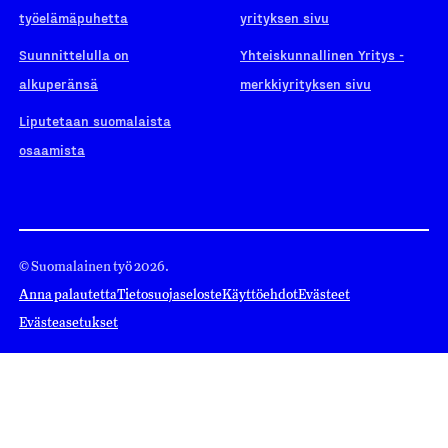
työelämäpuhetta
yrityksen sivu
Suunnittelulla on
Yhteiskunnallinen Yritys -
alkuperänsä
merkkiyrityksen sivu
Liputetaan suomalaista
osaamista
© Suomalainen työ 2026.
Anna palautetta
Tietosuojaseloste
Käyttöehdot
Evästeet
Evästeasetukset