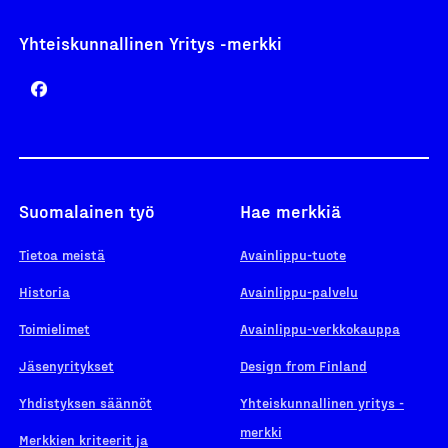
Yhteiskunnallinen Yritys -merkki
Suomalainen työ
Hae merkkiä
Tietoa meistä
Avainlippu-tuote
Historia
Avainlippu-palvelu
Toimielimet
Avainlippu-verkkokauppa
Jäsenyritykset
Design from Finland
Yhdistyksen säännöt
Yhteiskunnallinen yritys -
merkki
Merkkien kriteerit ja