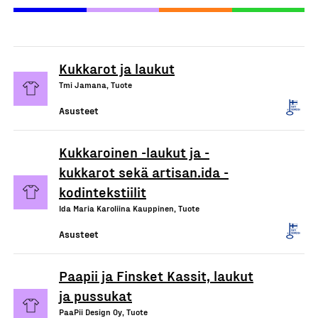
Kukkarot ja laukut
Tmi Jamana, Tuote
Asusteet
Kukkaroinen -laukut ja -
kukkarot sekä artisan.ida -
kodintekstiilit
Ida Maria Karoliina Kauppinen, Tuote
Asusteet
Paapii ja Finsket Kassit, laukut
ja pussukat
PaaPii Design Oy, Tuote