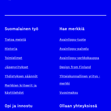
Suomalainen työ
Hae merkkiä
Tietoa meistä
Avainlippu-tuote
Historia
Avainlippu-palvelu
Toimielimet
Avainlippu-verkkokauppa
Jäsenyritykset
Design from Finland
Yhdistyksen säännöt
Yhteiskunnallinen yritys -
merkki
Merkkien kriteerit ja
käyttöehdot
Vuosimaksu
Opi ja innostu
Ollaan yhteyksissä