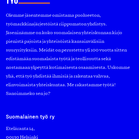
Olemme jäsentemme omistama puolueeton,
työmarkkinajärjestöistä riippumaton yhdistys.
Jäseninämme on koko suomalaisen yhteiskunnan kirjo
pienistä pajoista ja yhteisöistä kansainvälisiin
suuryrityksiin. Meidät on perustettu yli 100 vuotta sitten
edistämään suomalaista työtä ja teollisuutta sekä
nostamaan ylpeyttä kotimaisesta osaamisesta. Uskomme
yhä, että työ yhdistää ihmisiä ja rakentaa vahvaa,
elinvoimaista yhteiskuntaa. Me rakastamme työtä!
Sanoimmeko sen jo?
Suomalainen työ ry
Eteläranta 14,
00130 Helsinki