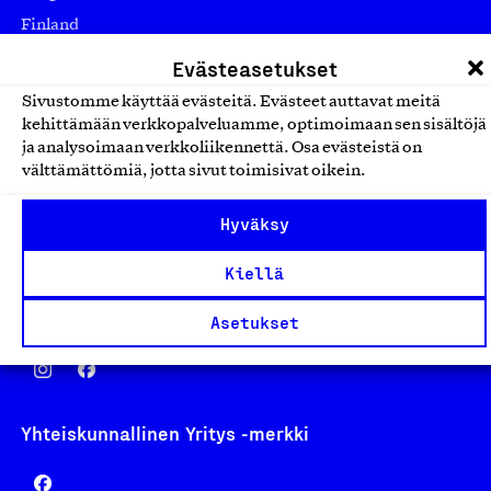
Finland
asiakaspalvelu@suomalainentyo.fi
Evästeasetukset
laskutus@suomalainentyo.fi
Sivustomme käyttää evästeitä. Evästeet auttavat meitä
kehittämään verkkopalveluamme, optimoimaan sen sisältöjä
ja analysoimaan verkkoliikennettä. Osa evästeistä on
välttämättömiä, jotta sivut toimisivat oikein.
Avainlippu
Hyväksy
Kiellä
Design From Finland
Asetukset
Yhteiskunnallinen Yritys -merkki