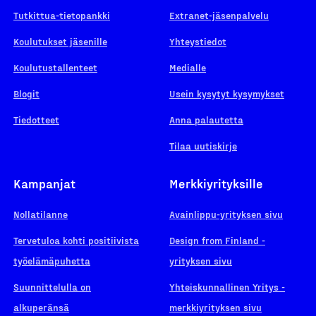
Tutkittua-tietopankki
Extranet-jäsenpalvelu
Koulutukset jäsenille
Yhteystiedot
Koulutustallenteet
Medialle
Blogit
Usein kysytyt kysymykset
Tiedotteet
Anna palautetta
Tilaa uutiskirje
Kampanjat
Merkkiyrityksille
Nollatilanne
Avainlippu-yrityksen sivu
Tervetuloa kohti positiivista
Design from Finland -
työelämäpuhetta
yrityksen sivu
Suunnittelulla on
Yhteiskunnallinen Yritys -
alkuperänsä
merkkiyrityksen sivu