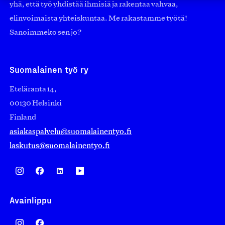
yhä, että työ yhdistää ihmisiä ja rakentaa vahvaa,
elinvoimaista yhteiskuntaa. Me rakastamme työtä!
Sanoimmeko sen jo?
Suomalainen työ ry
Eteläranta 14,
00130 Helsinki
Finland
asiakaspalvelu@suomalainentyo.fi
laskutus@suomalainentyo.fi
Avainlippu