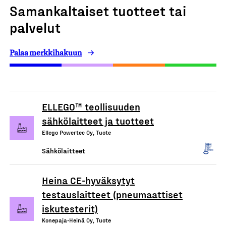
Samankaltaiset tuotteet tai
palvelut
Palaa merkkihakuun
ELLEGO™ teollisuuden
sähkölaitteet ja tuotteet
Ellego Powertec Oy, Tuote
Sähkölaitteet
Heina CE-hyväksytyt
testauslaitteet (pneumaattiset
iskutesterit)
Konepaja-Heinä Oy, Tuote