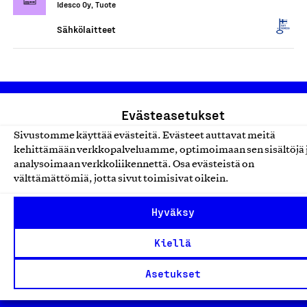
Idesco Oy, Tuote
Sähkölaitteet
Evästeasetukset
Sivustomme käyttää evästeitä. Evästeet auttavat meitä
kehittämään verkkopalveluamme, optimoimaan sen sisältöjä 
analysoimaan verkkoliikennettä. Osa evästeistä on
välttämättömiä, jotta sivut toimisivat oikein.
Olemme jäsentemme omistama puolueeton,
työmarkkinajärjestöistä riippumaton yhdistys.
Hyväksy
Jäseninämme on koko suomalaisen yhteiskunnan kirjo
pienistä pajoista ja yhteisöistä kansainvälisiin
Kiellä
suuryrityksiin. Meidät on perustettu yli 100 vuotta sitten
Asetukset
edistämään suomalaista työtä ja teollisuutta sekä
nostamaan ylpeyttä kotimaisesta osaamisesta. Uskomme