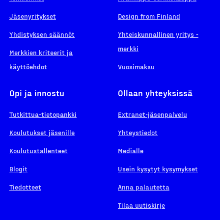
Jäsenyritykset
Design from Finland
Yhdistyksen säännöt
Yhteiskunnallinen yritys -
merkki
Merkkien kriteerit ja
käyttöehdot
Vuosimaksu
Opi ja innostu
Ollaan yhteyksissä
Tutkittua-tietopankki
Extranet-jäsenpalvelu
Koulutukset jäsenille
Yhteystiedot
Koulutustallenteet
Medialle
Blogit
Usein kysytyt kysymykset
Tiedotteet
Anna palautetta
Tilaa uutiskirje