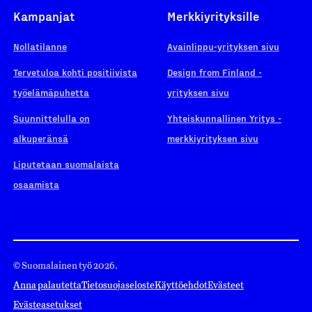
Kampanjat
Merkkiyrityksille
Nollatilanne
Avainlippu-yrityksen sivu
Tervetuloa kohti positiivista
Design from Finland -
työelämäpuhetta
yrityksen sivu
Suunnittelulla on
Yhteiskunnallinen Yritys -
alkuperänsä
merkkiyrityksen sivu
Liputetaan suomalaista
osaamista
© Suomalainen työ 2026.
Anna palautetta
Tietosuojaseloste
Käyttöehdot
Evästeet
Evästeasetukset