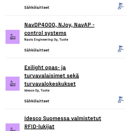
Sähkölaitteet
NavDP4000, NJoy, NavAP -
control systems
Navis Engineering Oy, Tuote
Sähkölaitteet
Exilight opas- ja
turvavalaisimet sekä
turvavalokeskukset
Idesco Oy, Tuote
Sähkölaitteet
Idesco Suomessa valmistetut
RFID-lukijat