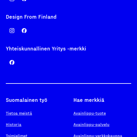
Design From Finland
Yhteiskunnallinen Yritys -merkki
Suomalainen työ
Hae merkkiä
Tietoa meistä
Avainlippu-tuote
Historia
Avainlippu-palvelu
Toimielimet
Avainlippu-verkkokauppa