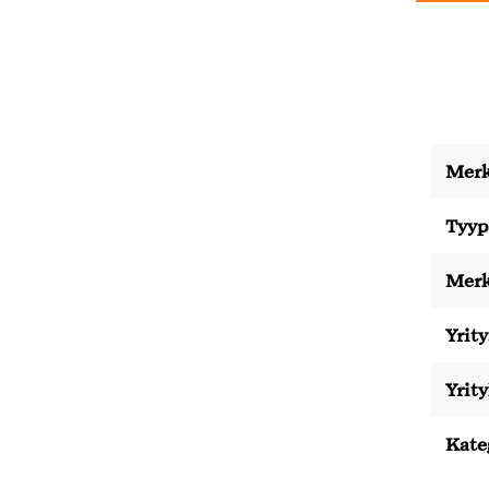
Merk
Tyyp
Merk
Yrity
Yrit
Kate