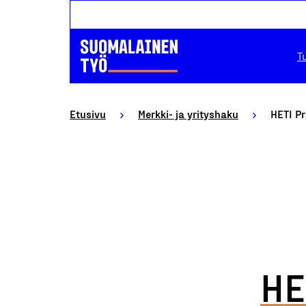
T
Etusivu
Merkki- ja yrityshaku
HETI P
HE