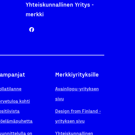
Yhteiskunnallinen Yritys -
merkki
ampanjat
Merkkiyrityksille
ollatilanne
Avainlippu-yrityksen
sivu
ervetuloa kohti
ositiivista
Design from Finland -
yöelämäpuhetta
yrityksen sivu
uunnittelulla on
Yhteiskunnallinen