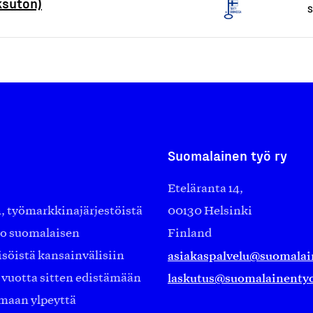
ksuton)
S
Suomalainen työ ry
Eteläranta 14,
työmarkkinajärjestöistä
00130 Helsinki
ko suomalaisen
Finland
asiakaspalvelu@suomalai
isöistä kansainvälisiin
laskutus@suomalainentyo
0 vuotta sitten edistämään
amaan ylpeyttä