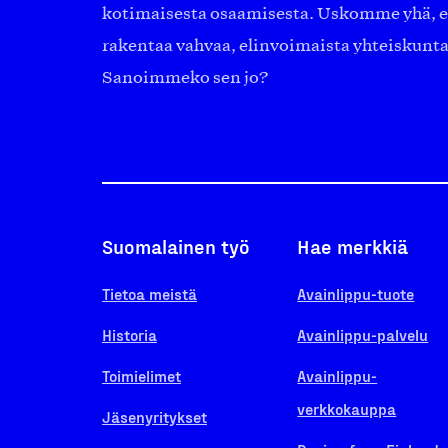
kotimaisesta osaamisesta. Uskomme yhä, ett
rakentaa vahvaa, elinvoimaista yhteiskunt
Sanoimmeko sen jo?
Suomalainen työ
Hae merkkiä
Tietoa meistä
Avainlippu-tuote
Historia
Avainlippu-palvelu
Toimielimet
Avainlippu-
verkkokauppa
Jäsenyritykset