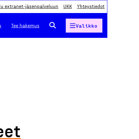
du extranet-jäsenpalveluun
UKK
Yhteystiedot
u
Tee hakemus
Valikko
eet