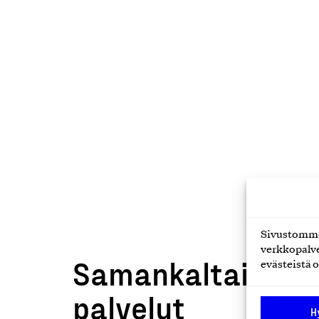
Sivustomme 
verkkopalve
Samankaltaiset t
evästeistä o
palvelut
H