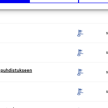
S
S
n puhdistukseen
S
S