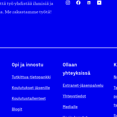
ä työ yhdistää ihmisiä ja
aa. Me rakastamme työtä!
Opi ja innostu
Ollaan
K
yhteyksissä
Tutkittua-tietopankki
N
Extranet-jäsenpalvelu
Koulutukset jäsenille
T
Yhteystiedot
p
Koulutustallenteet
t
Medialle
Blogit
S