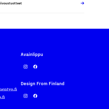
iivoustuotteet
Avainlippu
Design From Finland
nentyo.fi
.fi