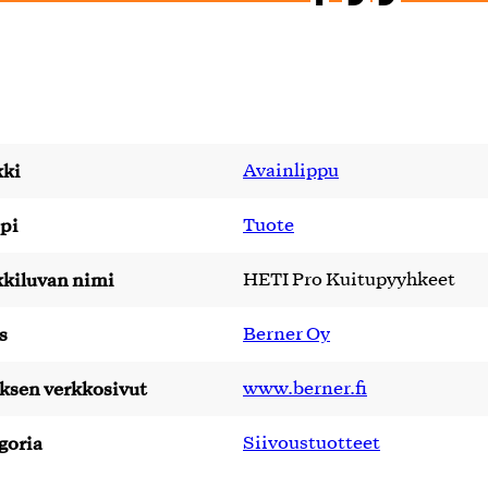
ki
Avainlippu
pi
Tuote
kiluvan nimi
HETI Pro Kuitupyyhkeet
s
Berner Oy
yksen verkkosivut
www.berner.fi
goria
Siivoustuotteet