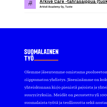
Arkivé Care -tahrasaippua (tuo
Arkivé Academy Oy, Tuote
Olemme jäsentemme omistama puolueeton, 
riippumaton yhdistys. Jäseninämme on ko
yhteiskunnan kirjo pienistä pajoista ja yhte
suuryrityksiin. Meidät on perustettu yli 10
suomalaista työtä ja teollisuutta sekä nost