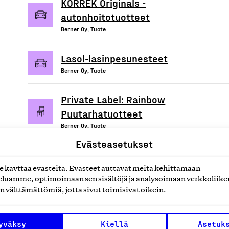
KORREK Originals -
autonhoitotuotteet
Berner Oy, Tuote
Lasol-lasinpesunesteet
Berner Oy, Tuote
Private Label: Rainbow
Puutarhatuotteet
Berner Oy, Tuote
Evästeasetukset
käyttää evästeitä. Evästeet auttavat meitä kehittämään
luamme, optimoimaan sen sisältöjä ja analysoimaan verkkoliike
uotteet tai
n välttämättömiä, jotta sivut toimisivat oikein.
yväksy
Kiellä
Asetuk