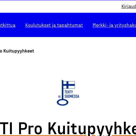
Kirjau
utkittua
Koulutukset ja tapahtumat
Merkki- ja yrityshak
ro Kuitupyyhkeet
TI Pro Kuitupyyhk