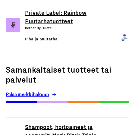
Private Label: Rainbow
Puutarhatuotteet
Berner Oy, Tuote
Piha ja puutarha
Samankaltaiset tuotteet tai
palvelut
Palaa merkkihakuun
Shampoot, hoitoaineet ja
seerumit: Mark Birch Triple