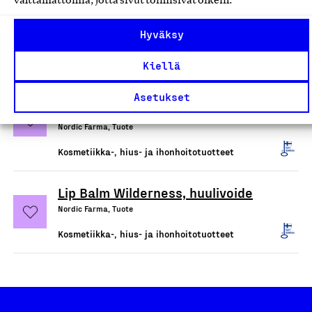
välttämättömiä, jotta sivut toimisivat oikein.
palashampoo
Nordic Farma, Tuote
Hyväksy
Kosmetiikka-, hius- ja ihonhoitotuotteet
Kiellä
Balance Conditioner Bar,
Asetukset
hoitoainepala
Nordic Farma, Tuote
Kosmetiikka-, hius- ja ihonhoitotuotteet
Lip Balm Wilderness, huulivoide
Nordic Farma, Tuote
Kosmetiikka-, hius- ja ihonhoitotuotteet