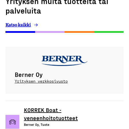
Yrityksen muita tuotteita tai
palveluita
Katso kaikki
Berner Oy
Yrityksen verkkosivusto
KORREK Boat -
veneenhoitotuotteet
Berner Oy, Tuote