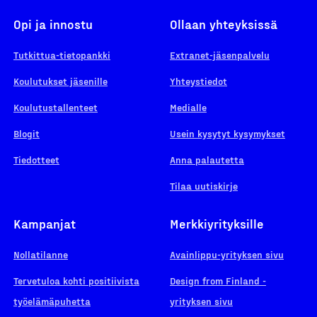
Opi ja innostu
Ollaan yhteyksissä
Tutkittua-tietopankki
Extranet-jäsenpalvelu
Koulutukset jäsenille
Yhteystiedot
Koulutustallenteet
Medialle
Blogit
Usein kysytyt kysymykset
Tiedotteet
Anna palautetta
Tilaa uutiskirje
Kampanjat
Merkkiyrityksille
Nollatilanne
Avainlippu-yrityksen sivu
Tervetuloa kohti positiivista
Design from Finland -
työelämäpuhetta
yrityksen sivu