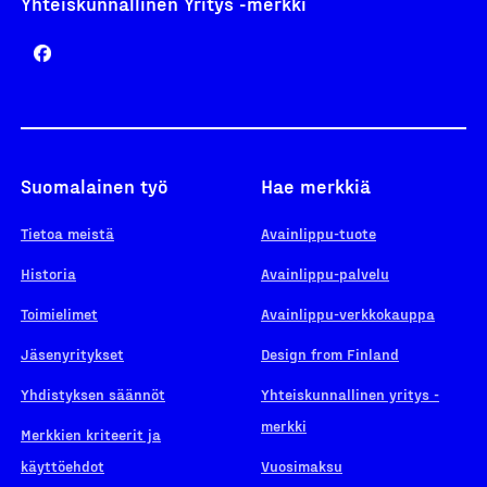
Yhteiskunnallinen Yritys -merkki
Suomalainen työ
Hae merkkiä
Tietoa meistä
Avainlippu-tuote
Historia
Avainlippu-palvelu
Toimielimet
Avainlippu-verkkokauppa
Jäsenyritykset
Design from Finland
Yhdistyksen säännöt
Yhteiskunnallinen yritys -
merkki
Merkkien kriteerit ja
käyttöehdot
Vuosimaksu