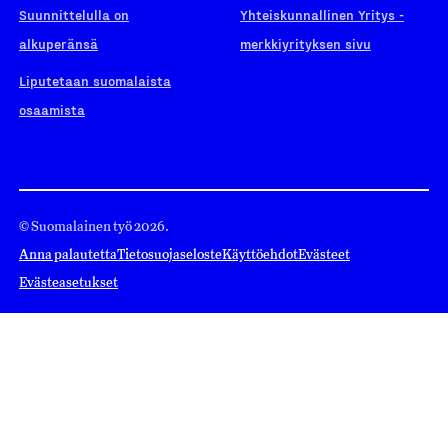
Suunnittelulla on
Yhteiskunnallinen Yritys -
alkuperänsä
merkkiyrityksen sivu
Liputetaan suomalaista
osaamista
© Suomalainen työ 2026.
Anna palautetta
Tietosuojaseloste
Käyttöehdot
Evästeet
Evästeasetukset