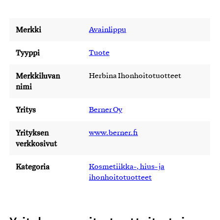
Merkki
Avainlippu
Tyyppi
Tuote
Merkkiluvan
Herbina Ihonhoitotuotteet
nimi
Yritys
Berner Oy
Yrityksen
www.berner.fi
verkkosivut
Kategoria
Kosmetiikka-, hius- ja
ihonhoitotuotteet