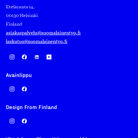
Eteläranta 14,
00130 Helsinki
Finland
asiakaspalvelu@suomalainentyo.fi
laskutus@suomalainentyo.fi
Avainlippu
Design From Finland