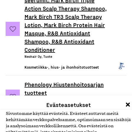
Action Scalp Therapy Shampoo,
Mark Birch TR3 Scalp Therapy
Lotion, Mark Birch Protein Hair
Masque, R&B Antioxidant
Shampoo, R&B Antioxidant
Conditioner
Neohair Oy, Tuote
Kosmetiikka-, hius- ja ihonhoitotuotteet
Phenology Hiustenhoitosarjan
tuotteet
Frost Nordics Oy, Tuote
Evästeasetukset
Kosmetiikka-, hius- ja ihonhoitotuotteet
Sivustomme käyttää evästeitä. Evästeet auttavat meitä
kehittämään verkkopalveluamme, optimoimaan sen sisältöjä
Balance Shampoo Bar,
ja analysoimaan verkkoliikennettä. Osa evästeistä on