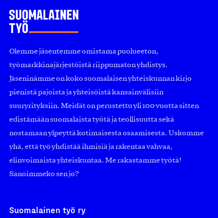
Olemme jäsentemme omistama puolueeton,
työmarkkinajärjestöistä riippumaton yhdistys.
Jäseninämme on koko suomalaisen yhteiskunnan kirjo
pienistä pajoista ja yhteisöistä kansainvälisiin
suuryrityksiin. Meidät on perustettu yli 100 vuotta sitten
edistämään suomalaista työtä ja teollisuutta sekä
nostamaan ylpeyttä kotimaisesta osaamisesta. Uskomme
yhä, että työ yhdistää ihmisiä ja rakentaa vahvaa,
elinvoimaista yhteiskuntaa. Me rakastamme työtä!
Sanoimmeko sen jo?
Suomalainen työ ry