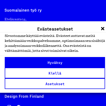
Suomalainen työ ry
Eteläranta 14,
00130 Helsinki
Evästeasetukset
Finland
Sivustomme käyttää evästeitä. Evästeet auttavat meitä
asiakaspalvelu@suomalainentyo.fi
kehittämään verkkopalveluamme, optimoimaan sen sisältöjä
laskutus@suomalainentyo.fi
ja analysoimaan verkkoliikennettä. Osa evästeistä on
välttämättömiä, jotta sivut toimisivat oikein.
Hyväksy
Avainlippu
Kiellä
Asetukset
Design From Finland