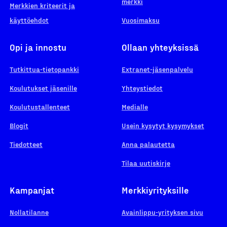
merkki
Merkkien kriteerit ja
käyttöehdot
Vuosimaksu
Opi ja innostu
Ollaan yhteyksissä
Tutkittua-tietopankki
Extranet-jäsenpalvelu
Koulutukset jäsenille
Yhteystiedot
Koulutustallenteet
Medialle
Blogit
Usein kysytyt kysymykset
Tiedotteet
Anna palautetta
Tilaa uutiskirje
Kampanjat
Merkkiyrityksille
Nollatilanne
Avainlippu-yrityksen sivu