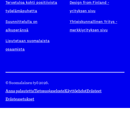
Tervetuloa kohti positiivista
Design from Finland -
työelämäpuhetta
yrityksen sivu
Suunnittelulla on
Yhteiskunnallinen Yritys -
alkuperänsä
merkkiyrityksen sivu
Liputetaan suomalaista
osaamista
© Suomalainen työ 2026.
Anna palautetta
Tietosuojaseloste
Käyttöehdot
Evästeet
Evästeasetukset