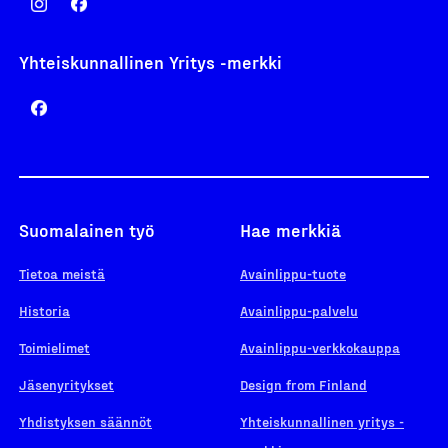
Yhteiskunnallinen Yritys -merkki
Suomalainen työ
Hae merkkiä
Tietoa meistä
Avainlippu-tuote
Historia
Avainlippu-palvelu
Toimielimet
Avainlippu-verkkokauppa
Jäsenyritykset
Design from Finland
Yhdistyksen säännöt
Yhteiskunnallinen yritys -