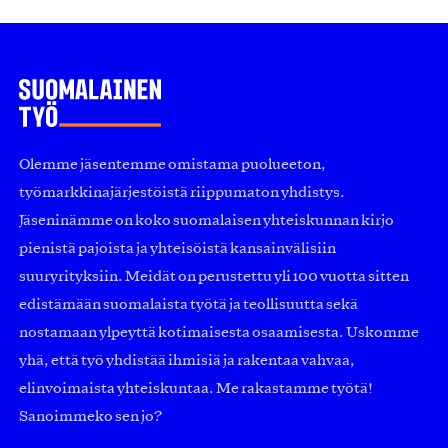
Olemme jäsentemme omistama puolueeton,
työmarkkinajärjestöistä riippumaton yhdistys.
Jäseninämme on koko suomalaisen yhteiskunnan kirjo
pienistä pajoista ja yhteisöistä kansainvälisiin
suuryrityksiin. Meidät on perustettu yli 100 vuotta sitten
edistämään suomalaista työtä ja teollisuutta sekä
nostamaan ylpeyttä kotimaisesta osaamisesta. Uskomme
yhä, että työ yhdistää ihmisiä ja rakentaa vahvaa,
elinvoimaista yhteiskuntaa. Me rakastamme työtä!
Sanoimmeko sen jo?