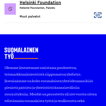
Helsinki Foundation
Helsinki Foundation, Palvelu
Muut palvelut
Olemme jäsentemme omistama puolueeton,
työmarkkinajärjestöistä riippumaton yhdistys.
Jäseninämme on koko suomalaisen yhteiskunnan kirjo
pienistä pajoista ja yhteisöistä kansainvälisiin
suuryrityksiin. Meidät on perustettu yli 100 vuotta sitten
edistämään suomalaista työtä ja teollisuutta sekä