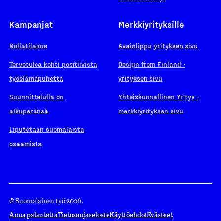
Kampanjat
Merkkiyrityksille
Nollatilanne
Avainlippu-yrityksen sivu
Tervetuloa kohti positiivista
Design from Finland -
työelämäpuhetta
yrityksen sivu
Suunnittelulla on
Yhteiskunnallinen Yritys -
alkuperänsä
merkkiyrityksen sivu
Liputetaan suomalaista
osaamista
© Suomalainen työ 2026.
Anna palautetta
Tietosuojaseloste
Käyttöehdot
Evästeet