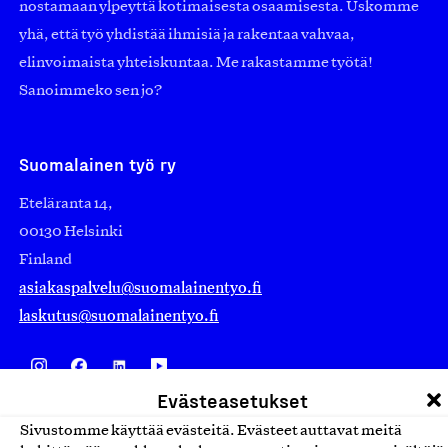
nostamaan ylpeyttä kotimaisesta osaamisesta. Uskomme
yhä, että työ yhdistää ihmisiä ja rakentaa vahvaa,
elinvoimaista yhteiskuntaa. Me rakastamme työtä!
Sanoimmeko sen jo?
Suomalainen työ ry
Eteläranta 14,
00130 Helsinki
Finland
asiakaspalvelu@suomalainentyo.fi
laskutus@suomalainentyo.fi
Evästeasetukset
Avainlippu
Sivustomme käyttää evästeitä. Evästeet auttavat meitä