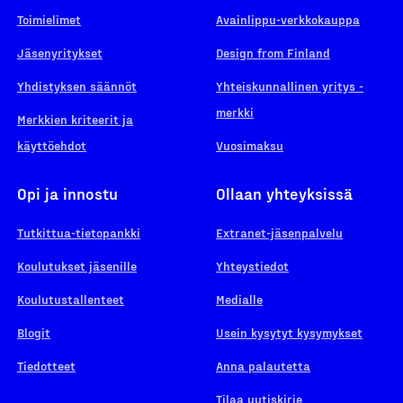
Toimielimet
Avainlippu-verkkokauppa
Jäsenyritykset
Design from Finland
Yhdistyksen säännöt
Yhteiskunnallinen yritys -
merkki
Merkkien kriteerit ja
käyttöehdot
Vuosimaksu
Opi ja innostu
Ollaan yhteyksissä
Tutkittua-tietopankki
Extranet-jäsenpalvelu
Koulutukset jäsenille
Yhteystiedot
Koulutustallenteet
Medialle
Blogit
Usein kysytyt kysymykset
Tiedotteet
Anna palautetta
Tilaa uutiskirje