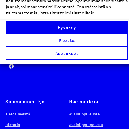
kehittämään verkkopalveluamme, optimoimaan sen sisältöjä
ja analysoimaan verkkoliikennettä. Osa evästeistä on
välttämättömiä, jotta sivut toimisivat oikein.
Design From Finland
Hyväksy
Kiellä
Yhteiskunnallinen Yritys -merkki
Asetukset
Suomalainen työ
Hae merkkiä
Tietoa meistä
Avainlippu-tuote
Historia
Avainlippu-palvelu