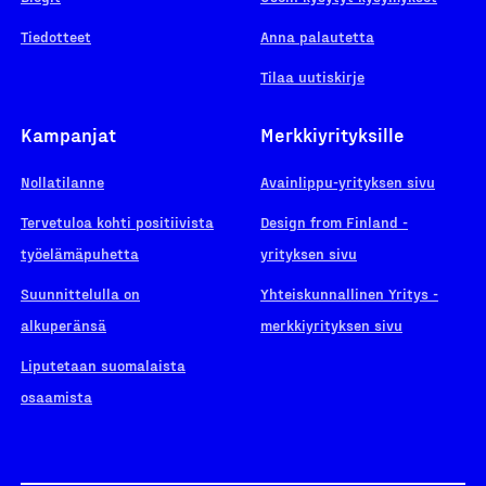
Tiedotteet
Anna palautetta
Tilaa uutiskirje
Kampanjat
Merkkiyrityksille
Nollatilanne
Avainlippu-yrityksen sivu
Tervetuloa kohti positiivista
Design from Finland -
työelämäpuhetta
yrityksen sivu
Suunnittelulla on
Yhteiskunnallinen Yritys -
alkuperänsä
merkkiyrityksen sivu
Liputetaan suomalaista
osaamista