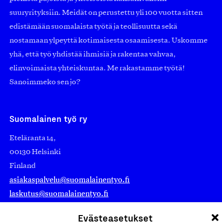
suuryrityksiin. Meidät on perustettu yli 100 vuotta sitten
edistämään suomalaista työtä ja teollisuutta sekä
nostamaan ylpeyttä kotimaisesta osaamisesta. Uskomme
yhä, että työ yhdistää ihmisiä ja rakentaa vahvaa,
elinvoimaista yhteiskuntaa. Me rakastamme työtä!
Sanoimmeko sen jo?
Suomalainen työ ry
Eteläranta 14,
00130 Helsinki
Finland
asiakaspalvelu@suomalainentyo.fi
laskutus@suomalainentyo.fi
Evästeasetukset