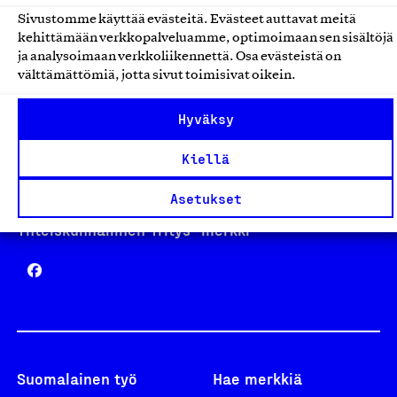
Sivustomme käyttää evästeitä. Evästeet auttavat meitä
kehittämään verkkopalveluamme, optimoimaan sen sisältöjä
Avainlippu
ja analysoimaan verkkoliikennettä. Osa evästeistä on
välttämättömiä, jotta sivut toimisivat oikein.
Hyväksy
Design From Finland
Kiellä
Asetukset
Yhteiskunnallinen Yritys -merkki
Suomalainen työ
Hae merkkiä