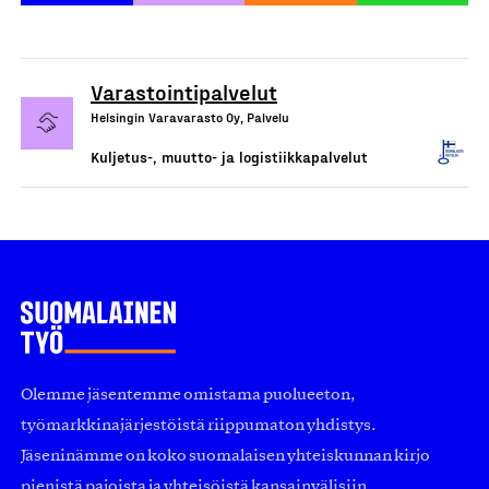
Varastointipalvelut
Helsingin Varavarasto Oy, Palvelu
Kuljetus-, muutto- ja logistiikkapalvelut
Olemme jäsentemme omistama puolueeton,
työmarkkinajärjestöistä riippumaton yhdistys.
Jäseninämme on koko suomalaisen yhteiskunnan kirjo
pienistä pajoista ja yhteisöistä kansainvälisiin