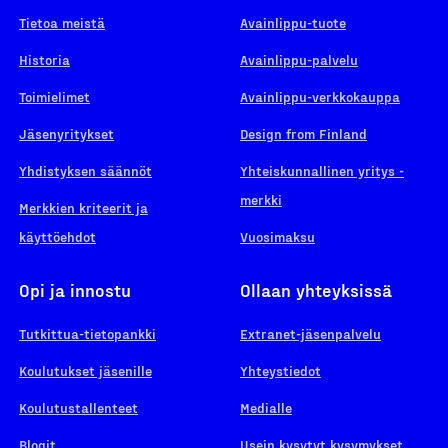
Tietoa meistä
Avainlippu-tuote
Historia
Avainlippu-palvelu
Toimielimet
Avainlippu-verkkokauppa
Jäsenyritykset
Design from Finland
Yhdistyksen säännöt
Yhteiskunnallinen yritys -
merkki
Merkkien kriteerit ja
käyttöehdot
Vuosimaksu
Opi ja innostu
Ollaan yhteyksissä
Tutkittua-tietopankki
Extranet-jäsenpalvelu
Koulutukset jäsenille
Yhteystiedot
Koulutustallenteet
Medialle
Blogit
Usein kysytyt kysymykset