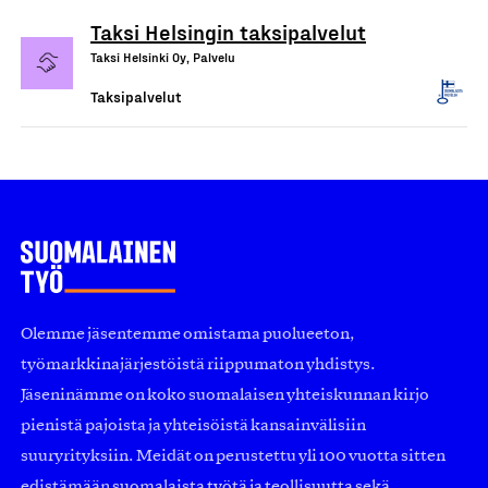
Taksi Helsingin taksipalvelut
Taksi Helsinki Oy, Palvelu
Taksipalvelut
Olemme jäsentemme omistama puolueeton,
työmarkkinajärjestöistä riippumaton yhdistys.
Jäseninämme on koko suomalaisen yhteiskunnan kirjo
pienistä pajoista ja yhteisöistä kansainvälisiin
suuryrityksiin. Meidät on perustettu yli 100 vuotta sitten
edistämään suomalaista työtä ja teollisuutta sekä