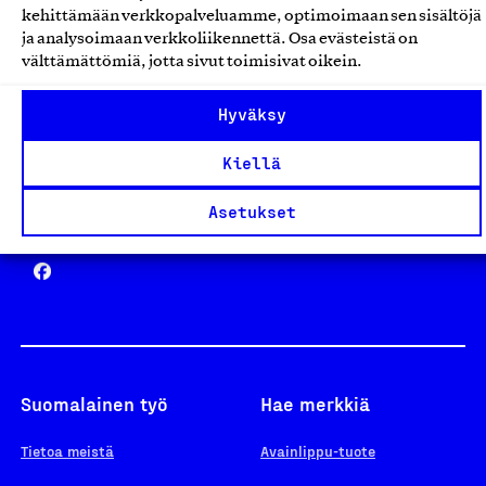
kehittämään verkkopalveluamme, optimoimaan sen sisältöjä
ja analysoimaan verkkoliikennettä. Osa evästeistä on
välttämättömiä, jotta sivut toimisivat oikein.
Design From Finland
Hyväksy
Kiellä
Asetukset
Yhteiskunnallinen Yritys -merkki
Suomalainen työ
Hae merkkiä
Tietoa meistä
Avainlippu-tuote