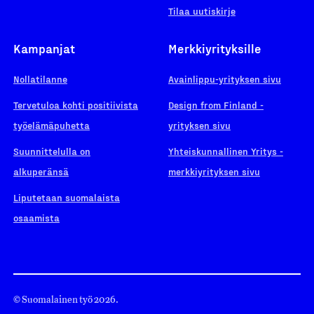
Tilaa uutiskirje
Kampanjat
Merkkiyrityksille
Nollatilanne
Avainlippu-yrityksen sivu
Tervetuloa kohti positiivista
Design from Finland -
työelämäpuhetta
yrityksen sivu
Suunnittelulla on
Yhteiskunnallinen Yritys -
alkuperänsä
merkkiyrityksen sivu
Liputetaan suomalaista
osaamista
© Suomalainen työ 2026.