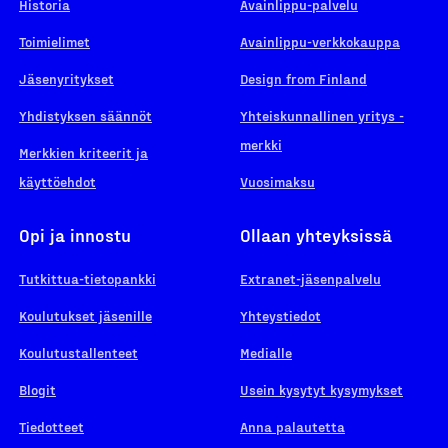
Historia
Avainlippu-palvelu
Toimielimet
Avainlippu-verkkokauppa
Jäsenyritykset
Design from Finland
Yhdistyksen säännöt
Yhteiskunnallinen yritys -
merkki
Merkkien kriteerit ja
käyttöehdot
Vuosimaksu
Opi ja innostu
Ollaan yhteyksissä
Tutkittua-tietopankki
Extranet-jäsenpalvelu
Koulutukset jäsenille
Yhteystiedot
Koulutustallenteet
Medialle
Blogit
Usein kysytyt kysymykset
Tiedotteet
Anna palautetta