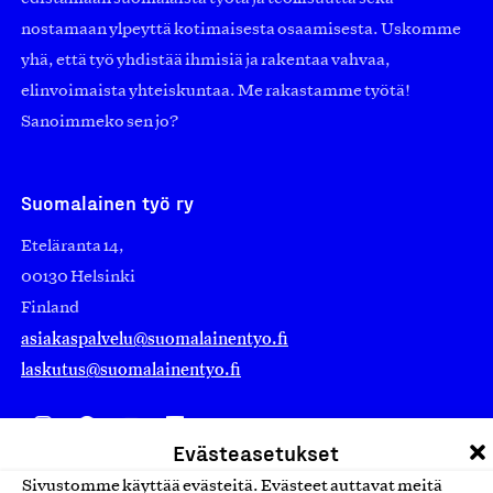
nostamaan ylpeyttä kotimaisesta osaamisesta. Uskomme
yhä, että työ yhdistää ihmisiä ja rakentaa vahvaa,
elinvoimaista yhteiskuntaa. Me rakastamme työtä!
Sanoimmeko sen jo?
Suomalainen työ ry
Eteläranta 14,
00130 Helsinki
Finland
asiakaspalvelu@suomalainentyo.fi
laskutus@suomalainentyo.fi
Evästeasetukset
Avainlippu
Sivustomme käyttää evästeitä. Evästeet auttavat meitä