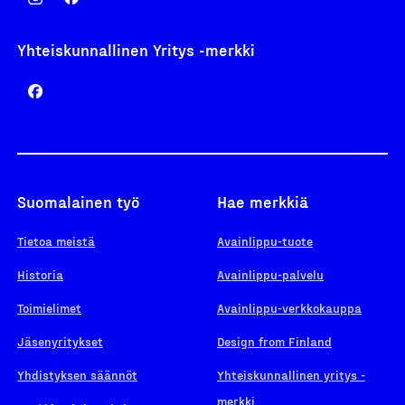
Yhteiskunnallinen Yritys -merkki
Suomalainen työ
Hae merkkiä
Tietoa meistä
Avainlippu-tuote
Historia
Avainlippu-palvelu
Toimielimet
Avainlippu-verkkokauppa
Jäsenyritykset
Design from Finland
Yhdistyksen säännöt
Yhteiskunnallinen yritys -
merkki