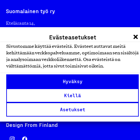
Suomalainen työ ry
Eteläranta 14,
00130 Helsinki
Evästeasetukset
Finland
Sivustomme käyttää evästeitä. Evästeet auttavat meitä
asiakaspalvelu@suomalainentyo.fi
kehittämään verkkopalveluamme, optimoimaan sen sisältöjä
laskutus@suomalainentyo.fi
ja analysoimaan verkkoliikennettä. Osa evästeistä on
välttämättömiä, jotta sivut toimisivat oikein.
Hyväksy
Avainlippu
Kiellä
Asetukset
Design From Finland