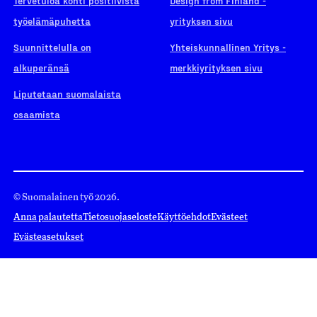
Tervetuloa kohti positiivista
Design from Finland -
työelämäpuhetta
yrityksen sivu
Suunnittelulla on
Yhteiskunnallinen Yritys -
alkuperänsä
merkkiyrityksen sivu
Liputetaan suomalaista
osaamista
© Suomalainen työ 2026.
Anna palautetta
Tietosuojaseloste
Käyttöehdot
Evästeet
Evästeasetukset