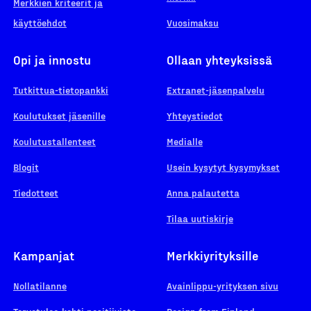
Merkkien kriteerit ja
käyttöehdot
Vuosimaksu
Opi ja innostu
Ollaan yhteyksissä
Tutkittua-tietopankki
Extranet-jäsenpalvelu
Koulutukset jäsenille
Yhteystiedot
Koulutustallenteet
Medialle
Blogit
Usein kysytyt kysymykset
Tiedotteet
Anna palautetta
Tilaa uutiskirje
Kampanjat
Merkkiyrityksille
Nollatilanne
Avainlippu-yrityksen sivu