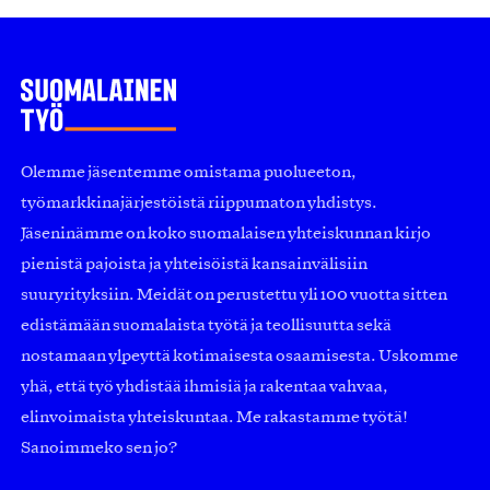
Olemme jäsentemme omistama puolueeton,
työmarkkinajärjestöistä riippumaton yhdistys.
Jäseninämme on koko suomalaisen yhteiskunnan kirjo
pienistä pajoista ja yhteisöistä kansainvälisiin
suuryrityksiin. Meidät on perustettu yli 100 vuotta sitten
edistämään suomalaista työtä ja teollisuutta sekä
nostamaan ylpeyttä kotimaisesta osaamisesta. Uskomme
yhä, että työ yhdistää ihmisiä ja rakentaa vahvaa,
elinvoimaista yhteiskuntaa. Me rakastamme työtä!
Sanoimmeko sen jo?