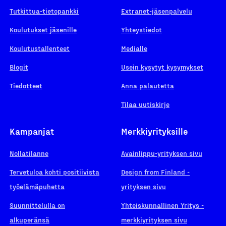
Tutkittua-tietopankki
Extranet-jäsenpalvelu
Koulutukset jäsenille
Yhteystiedot
Koulutustallenteet
Medialle
Blogit
Usein kysytyt kysymykset
Tiedotteet
Anna palautetta
Tilaa uutiskirje
Kampanjat
Merkkiyrityksille
Nollatilanne
Avainlippu-yrityksen sivu
Tervetuloa kohti positiivista
Design from Finland -
työelämäpuhetta
yrityksen sivu
Suunnittelulla on
Yhteiskunnallinen Yritys -
alkuperänsä
merkkiyrityksen sivu