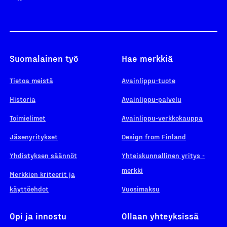
Suomalainen työ
Hae merkkiä
Tietoa meistä
Avainlippu-tuote
Historia
Avainlippu-palvelu
Toimielimet
Avainlippu-verkkokauppa
Jäsenyritykset
Design from Finland
Yhdistyksen säännöt
Yhteiskunnallinen yritys -
merkki
Merkkien kriteerit ja
käyttöehdot
Vuosimaksu
Opi ja innostu
Ollaan yhteyksissä