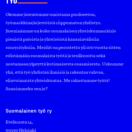
Olemme jäsentemme omistama puolueeton,
työmarkkinajärjestöistä riippumaton yhdistys.
Jäseninämme on koko suomalaisen yhteiskunnan kirjo
pienistä pajoista ja yhteisöistä kansainvälisiin
suuryrityksiin. Meidät on perustettu yli 100 vuotta sitten
edistämään suomalaista työtä ja teollisuutta sekä
nostamaan ylpeyttä kotimaisesta osaamisesta. Uskomme
yhä, että työ yhdistää ihmisiä ja rakentaa vahvaa,
elinvoimaista yhteiskuntaa. Me rakastamme työtä!
Sanoimmeko sen jo?
Suomalainen työ ry
Eteläranta 14,
00130 Helsinki