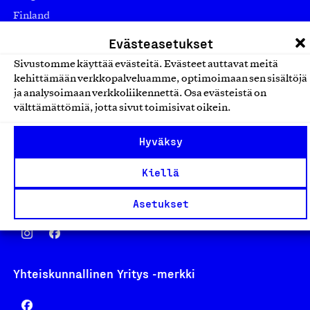
Finland
asiakaspalvelu@suomalainentyo.fi
Evästeasetukset
laskutus@suomalainentyo.fi
Sivustomme käyttää evästeitä. Evästeet auttavat meitä
kehittämään verkkopalveluamme, optimoimaan sen sisältöjä
ja analysoimaan verkkoliikennettä. Osa evästeistä on
välttämättömiä, jotta sivut toimisivat oikein.
Avainlippu
Hyväksy
Kiellä
Design From Finland
Asetukset
Yhteiskunnallinen Yritys -merkki