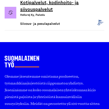
Kotipalvelut, kodinhoito- ja
siivouspalvelut
Hellurej Ky, Palvelu
Siivous- ja pesulapalvelut
Olemme jäsentemme omistama puolueeton,
työmarkkinajärjestöistä riippumaton yhdistys.
Jäseninämme on koko suomalaisen yhteiskunnan kirjo
pienistä pajoista ja yhteisöistä kansainvälisiin
suuryrityksiin. Meidät on perustettu yli 100 vuotta sitten