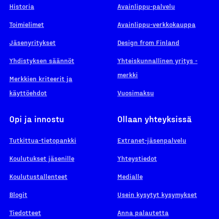
Historia
Avainlippu-palvelu
Toimielimet
Avainlippu-verkkokauppa
Jäsenyritykset
Design from Finland
Yhdistyksen säännöt
Yhteiskunnallinen yritys -
merkki
Merkkien kriteerit ja
käyttöehdot
Vuosimaksu
Opi ja innostu
Ollaan yhteyksissä
Tutkittua-tietopankki
Extranet-jäsenpalvelu
Koulutukset jäsenille
Yhteystiedot
Koulutustallenteet
Medialle
Blogit
Usein kysytyt kysymykset
Tiedotteet
Anna palautetta