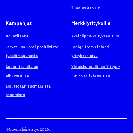
Tilaa uutiskirje
Kampanjat
Merkkiyrityksille
Nollatilanne
Avainlippu-yrityksen sivu
Tervetuloa kohti positiivista
Design from Finland -
työelämäpuhetta
yrityksen sivu
Suunnittelulla on
Yhteiskunnallinen Yritys -
alkuperänsä
merkkiyrityksen sivu
Liputetaan suomalaista
osaamista
© Suomalainen työ 2026.