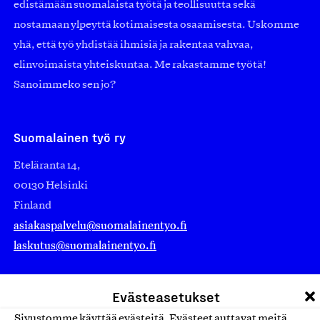
edistämään suomalaista työtä ja teollisuutta sekä
nostamaan ylpeyttä kotimaisesta osaamisesta. Uskomme
yhä, että työ yhdistää ihmisiä ja rakentaa vahvaa,
elinvoimaista yhteiskuntaa. Me rakastamme työtä!
Sanoimmeko sen jo?
Suomalainen työ ry
Eteläranta 14,
00130 Helsinki
Finland
asiakaspalvelu@suomalainentyo.fi
laskutus@suomalainentyo.fi
Evästeasetukset
Sivustomme käyttää evästeitä. Evästeet auttavat meitä