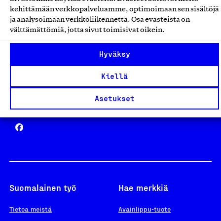
Avainlippu
kehittämään verkkopalveluamme, optimoimaan sen sisältöjä
ja analysoimaan verkkoliikennettä. Osa evästeistä on
välttämättömiä, jotta sivut toimisivat oikein.
Design From Finland
Hyväksy
Kiellä
Asetukset
Yhteiskunnallinen Yritys -merkki
Suomalainen työ
Hae merkkiä
Tietoa meistä
Avainlippu-tuote