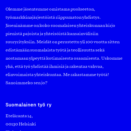
Olemme jäsentemme omistama puolueeton,
työmarkkinajärjestöistä riippumaton yhdistys.
Jäseninämme on koko suomalaisen yhteiskunnan kirjo
pienistä pajoista ja yhteisöistä kansainvälisiin
suuryrityksiin. Meidät on perustettu yli 100 vuotta sitten
edistämään suomalaista työtä ja teollisuutta sekä
nostamaan ylpeyttä kotimaisesta osaamisesta. Uskomme
yhä, että työ yhdistää ihmisiä ja rakentaa vahvaa,
elinvoimaista yhteiskuntaa. Me rakastamme työtä!
Sanoimmeko sen jo?
Suomalainen työ ry
Eteläranta 14,
00130 Helsinki