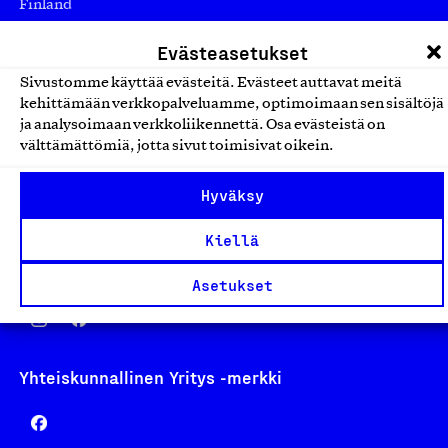
Finland
asiakaspalvelu@suomalainentyo.fi
Evästeasetukset
laskutus@suomalainentyo.fi
Sivustomme käyttää evästeitä. Evästeet auttavat meitä
kehittämään verkkopalveluamme, optimoimaan sen sisältöjä
ja analysoimaan verkkoliikennettä. Osa evästeistä on
välttämättömiä, jotta sivut toimisivat oikein.
Avainlippu
Hyväksy
Kiellä
Design From Finland
Asetukset
Yhteiskunnallinen Yritys -merkki