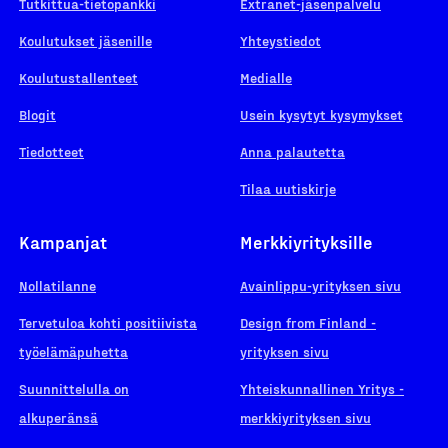
Tutkittua-tietopankki
Extranet-jäsenpalvelu
Koulutukset jäsenille
Yhteystiedot
Koulutustallenteet
Medialle
Blogit
Usein kysytyt kysymykset
Tiedotteet
Anna palautetta
Tilaa uutiskirje
Kampanjat
Merkkiyrityksille
Nollatilanne
Avainlippu-yrityksen sivu
Tervetuloa kohti positiivista
Design from Finland -
työelämäpuhetta
yrityksen sivu
Suunnittelulla on
Yhteiskunnallinen Yritys -
alkuperänsä
merkkiyrityksen sivu