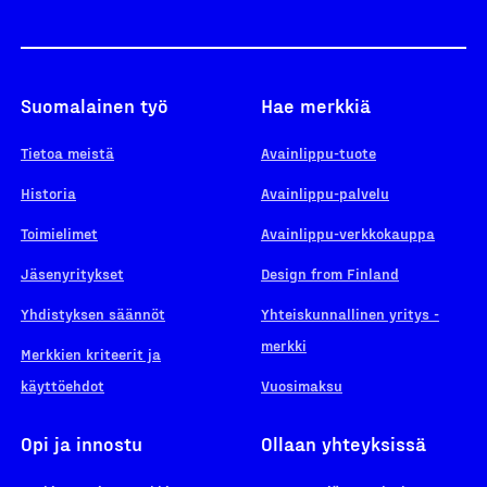
Suomalainen työ
Hae merkkiä
Tietoa meistä
Avainlippu-tuote
Historia
Avainlippu-palvelu
Toimielimet
Avainlippu-verkkokauppa
Jäsenyritykset
Design from Finland
Yhdistyksen säännöt
Yhteiskunnallinen yritys -
merkki
Merkkien kriteerit ja
käyttöehdot
Vuosimaksu
Opi ja innostu
Ollaan yhteyksissä