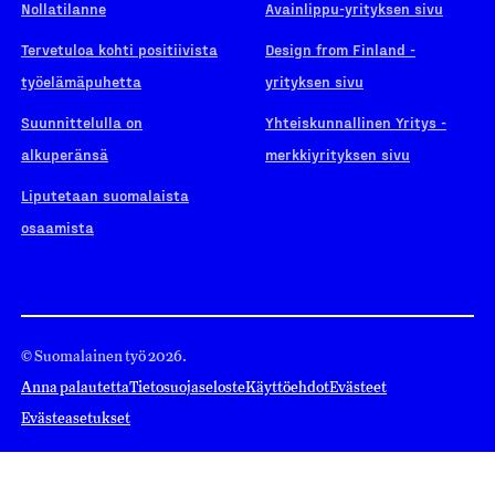
Nollatilanne
Avainlippu-yrityksen sivu
Tervetuloa kohti positiivista
Design from Finland -
työelämäpuhetta
yrityksen sivu
Suunnittelulla on
Yhteiskunnallinen Yritys -
alkuperänsä
merkkiyrityksen sivu
Liputetaan suomalaista
osaamista
© Suomalainen työ 2026.
Anna palautetta
Tietosuojaseloste
Käyttöehdot
Evästeet
Evästeasetukset