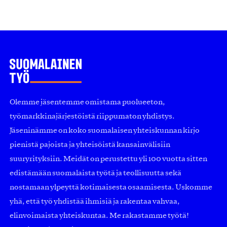
Olemme jäsentemme omistama puolueeton,
työmarkkinajärjestöistä riippumaton yhdistys.
Jäseninämme on koko suomalaisen yhteiskunnan kirjo
pienistä pajoista ja yhteisöistä kansainvälisiin
suuryrityksiin. Meidät on perustettu yli 100 vuotta sitten
edistämään suomalaista työtä ja teollisuutta sekä
nostamaan ylpeyttä kotimaisesta osaamisesta. Uskomme
yhä, että työ yhdistää ihmisiä ja rakentaa vahvaa,
elinvoimaista yhteiskuntaa. Me rakastamme työtä!