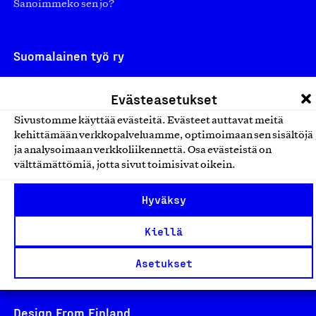
Sanoimmeko sen jo?
Suomalainen työ ry
Eteläranta 14,
Evästeasetukset
00130 Helsinki
Sivustomme käyttää evästeitä. Evästeet auttavat meitä
Finland
kehittämään verkkopalveluamme, optimoimaan sen sisältöjä
asiakaspalvelu@suomalainentyo.fi
ja analysoimaan verkkoliikennettä. Osa evästeistä on
laskutus@suomalainentyo.fi
välttämättömiä, jotta sivut toimisivat oikein.
Hyväksy
Kiellä
Avainlippu
Asetukset
Design From Finland