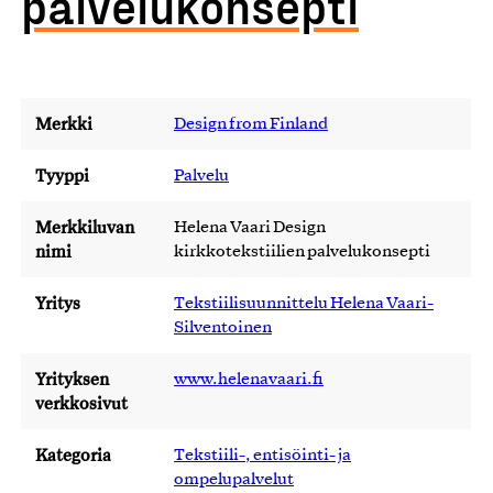
palvelukonsepti
Merkki
Design from Finland
Tyyppi
Palvelu
Merkkiluvan
Helena Vaari Design
nimi
kirkkotekstiilien palvelukonsepti
Yritys
Tekstiilisuunnittelu Helena Vaari-
Silventoinen
Yrityksen
www.helenavaari.fi
verkkosivut
Kategoria
Tekstiili-, entisöinti- ja
ompelupalvelut