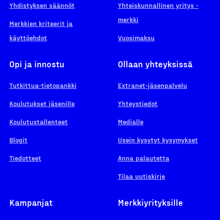
Yhdistyksen säännöt
Yhteiskunnallinen yritys -
merkki
Merkkien kriteerit ja
käyttöehdot
Vuosimaksu
Opi ja innostu
Ollaan yhteyksissä
Tutkittua-tietopankki
Extranet-jäsenpalvelu
Koulutukset jäsenille
Yhteystiedot
Koulutustallenteet
Medialle
Blogit
Usein kysytyt kysymykset
Tiedotteet
Anna palautetta
Tilaa uutiskirje
Kampanjat
Merkkiyrityksille