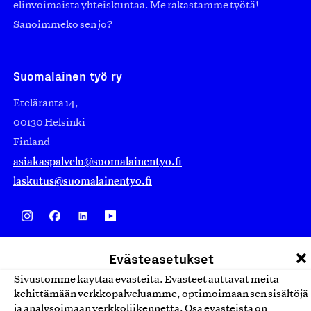
elinvoimaista yhteiskuntaa. Me rakastamme työtä!
Sanoimmeko sen jo?
Suomalainen työ ry
Eteläranta 14,
00130 Helsinki
Finland
asiakaspalvelu@suomalainentyo.fi
laskutus@suomalainentyo.fi
Avainlippu
Evästeasetukset
Sivustomme käyttää evästeitä. Evästeet auttavat meitä
kehittämään verkkopalveluamme, optimoimaan sen sisältöjä
ja analysoimaan verkkoliikennettä. Osa evästeistä on