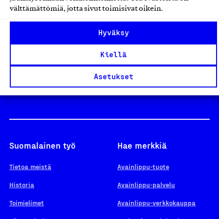
välttämättömiä, jotta sivut toimisivat oikein.
Design From Finland
Hyväksy
Kiellä
Yhteiskunnallinen Yritys -merkki
Asetukset
Suomalainen työ
Hae merkkiä
Tietoa meistä
Avainlippu-tuote
Historia
Avainlippu-palvelu
Toimielimet
Avainlippu-verkkokauppa