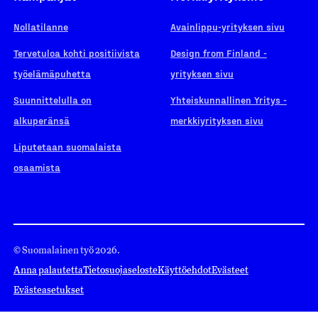
Nollatilanne
Avainlippu-yrityksen sivu
Tervetuloa kohti positiivista
Design from Finland -
työelämäpuhetta
yrityksen sivu
Suunnittelulla on
Yhteiskunnallinen Yritys -
alkuperänsä
merkkiyrityksen sivu
Liputetaan suomalaista
osaamista
© Suomalainen työ 2026.
Anna palautetta
Tietosuojaseloste
Käyttöehdot
Evästeet
Evästeasetukset