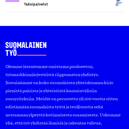
Taksipalvelut
Olemme jäsentemme omistama puolueeton,
työmarkkinajärjestöistä riippumaton yhdistys.
Jäseninämme on koko suomalaisen yhteiskunnan kirjo
pienistä pajoista ja yhteisöistä kansainvälisiin
suuryrityksiin. Meidät on perustettu yli 100 vuotta sitten
edistämään suomalaista työtä ja teollisuutta sekä
nostamaan ylpeyttä kotimaisesta osaamisesta. Uskomme
yhä, että työ yhdistää ihmisiä ja rakentaa vahvaa,