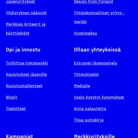
Jäsenyritykset
Design from Finland
Yhdistyksen säännöt
Yhteiskunnallinen yritys -
merkki
Merkkien kriteerit ja
käyttöehdot
Vuosimaksu
Opi ja innostu
Ollaan yhteyksissä
Tutkittua-tietopankki
Extranet-jäsenpalvelu
Koulutukset jäsenille
Yhteystiedot
Koulutustallenteet
Medialle
Blogit
Usein kysytyt kysymykset
Tiedotteet
Anna palautetta
Tilaa uutiskirje
Kampanjat
Merkkiyrityksille