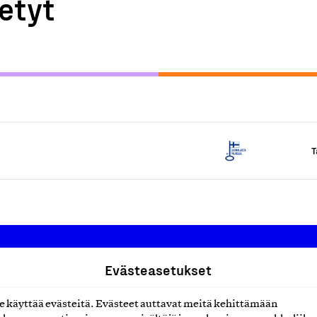
etyt
T
Evästeasetukset
Suomalainen työ ry
käyttää evästeitä. Evästeet auttavat meitä kehittämään