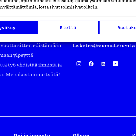
luamme, optimoimaan sen sisältöjä ja analysoimaan verkkoliike
Eteläranta 14,
n välttämättömiä, jotta sivut toimisivat oikein.
työmarkkinajärjestöistä
00130 Helsinki
ko suomalaisen
Finland
yväksy
Kiellä
Asetuk
asiakaspalvelu@suomalai
isöistä kansainvälisiin
laskutus@suomalainentyo
0 vuotta sitten edistämään
amaan ylpeyttä
ä työ yhdistää ihmisiä ja
aa. Me rakastamme työtä!
Opi ja innostu
Ollaan
K