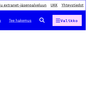
du extranet-jäsenpalveluun
UKK
Yhteystiedot
u
Tee hakemus
Valikko