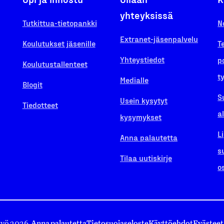
yhteyksissä
Tutkittua-tietopankki
N
Extranet-jäsenpalvelu
Koulutukset jäsenille
T
Yhteystiedot
p
Koulutustallenteet
t
Medialle
Blogit
S
Usein kysytyt
Tiedotteet
a
kysymykset
L
Anna palautetta
s
Tilaa uutiskirje
o
työ 2026.
Anna palautetta
Tietosuojaseloste
Käyttöehdot
Evästeet