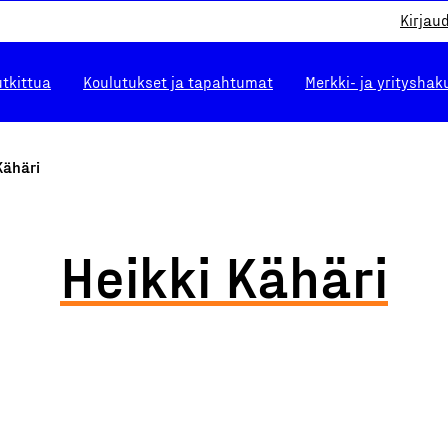
Kirjau
utkittua
Koulutukset ja tapahtumat
Merkki- ja yrityshak
Kähäri
Heikki Kähäri