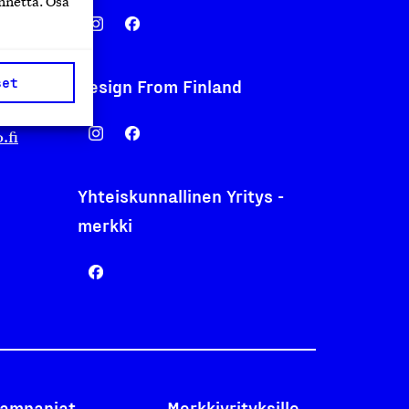
nnettä. Osa
set
Design From Finland
nentyo.fi
.fi
Yhteiskunnallinen Yritys -
merkki
ampanjat
Merkkiyrityksille