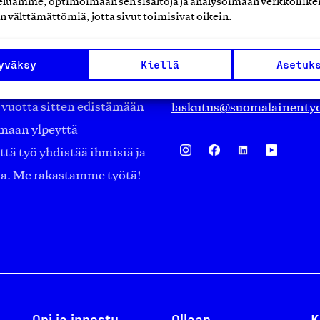
luamme, optimoimaan sen sisältöjä ja analysoimaan verkkoliike
Eteläranta 14,
n välttämättömiä, jotta sivut toimisivat oikein.
työmarkkinajärjestöistä
00130 Helsinki
ko suomalaisen
Finland
yväksy
Kiellä
Asetuk
asiakaspalvelu@suomalai
isöistä kansainvälisiin
laskutus@suomalainentyo
0 vuotta sitten edistämään
amaan ylpeyttä
ä työ yhdistää ihmisiä ja
aa. Me rakastamme työtä!
Opi ja innostu
Ollaan
K