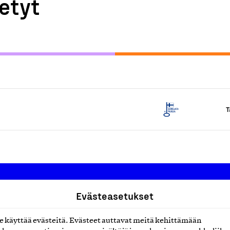
etyt
T
Evästeasetukset
Suomalainen työ ry
käyttää evästeitä. Evästeet auttavat meitä kehittämään