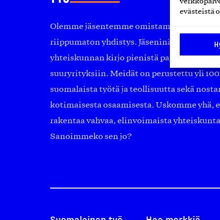
verkkopalve
evästeistä o
Olemme jäsentemme omistama puolueeton, 
riippumaton yhdistys. Jäseninämme on ko
H
yhteiskunnan kirjo pienistä pajoista ja yhte
suuryrityksiin. Meidät on perustettu yli 10
suomalaista työtä ja teollisuutta sekä nost
kotimaisesta osaamisesta. Uskomme yhä, ett
rakentaa vahvaa, elinvoimaista yhteiskunt
Sanoimmeko sen jo?
Suomalainen työ
Hae merkkiä