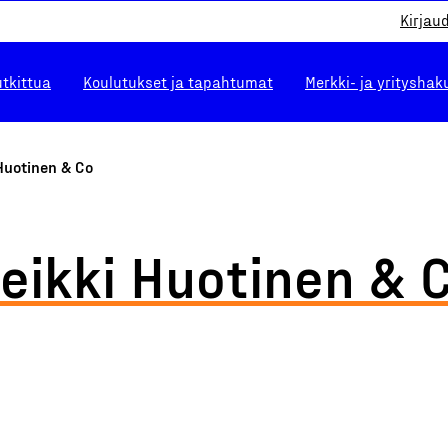
Kirjau
utkittua
Koulutukset ja tapahtumat
Merkki- ja yrityshak
Huotinen & Co
eikki Huotinen & 