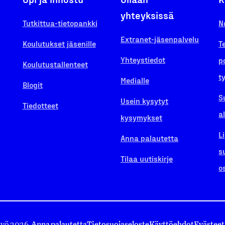
yhteyksissä
Tutkittua-tietopankki
N
Extranet-jäsenpalvelu
Koulutukset jäsenille
T
Yhteystiedot
p
Koulutustallenteet
t
Medialle
Blogit
S
Usein kysytyt
Tiedotteet
a
kysymykset
L
Anna palautetta
s
Tilaa uutiskirje
o
työ 2026.
Anna palautetta
Tietosuojaseloste
Käyttöehdot
Evästeet