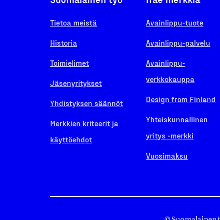
Tietoa meistä
Avainlippu-tuote
Historia
Avainlippu-palvelu
Toimielimet
Avainlippu-
verkkokauppa
Jäsenyritykset
Design from Finland
Yhdistyksen säännöt
Yhteiskunnallinen
Merkkien kriteerit ja
yritys -merkki
käyttöehdot
Vuosimaksu
© Suomalainen 