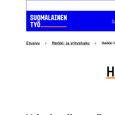
T
Etusivu
Merkki- ja yrityshaku
Heikki 
H