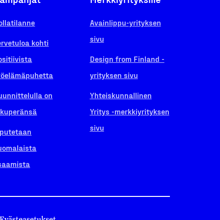
ollatilanne
Avainlippu-yrityksen
sivu
ervetuloa kohti
ositiivista
Design from Finland -
yöelämäpuhetta
yrityksen sivu
uunnittelulla on
Yhteiskunnallinen
lkuperänsä
Yritys -merkkiyrityksen
sivu
iputetaan
uomalaista
saamista
Evästeasetukset