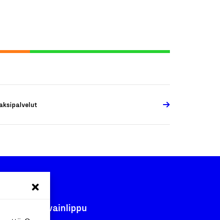
aksipalvelut
Avainlippu