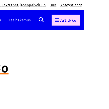
du extranet-jäsenpalveluun
UKK
Yhteystiedot
u
Tee hakemus
Valikko
Co