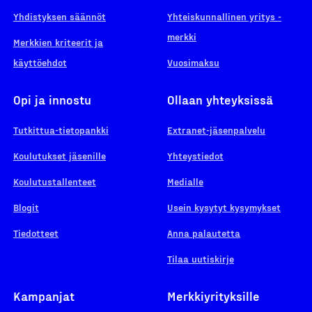
Yhdistyksen säännöt
Yhteiskunnallinen yritys -
merkki
Merkkien kriteerit ja
käyttöehdot
Vuosimaksu
Opi ja innostu
Ollaan yhteyksissä
Tutkittua-tietopankki
Extranet-jäsenpalvelu
Koulutukset jäsenille
Yhteystiedot
Koulutustallenteet
Medialle
Blogit
Usein kysytyt kysymykset
Tiedotteet
Anna palautetta
Tilaa uutiskirje
Kampanjat
Merkkiyrityksille