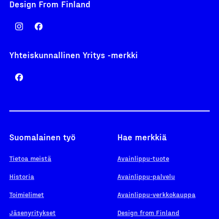
Design From Finland
Yhteiskunnallinen Yritys -merkki
Suomalainen työ
Hae merkkiä
Tietoa meistä
Avainlippu-tuote
Historia
Avainlippu-palvelu
Toimielimet
Avainlippu-verkkokauppa
Jäsenyritykset
Design from Finland