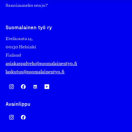
Sanoimmeko sen jo?
Suomalainen työ ry
Eteläranta 14,
00130 Helsinki
Finland
asiakaspalvelu@suomalainentyo.fi
laskutus@suomalainentyo.fi
Avainlippu