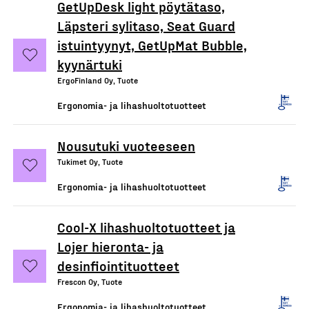
GetUpDesk light pöytätaso,
Läpsteri sylitaso, Seat Guard
istuintyynyt, GetUpMat Bubble,
kyynärtuki
ErgoFinland Oy, Tuote
Ergonomia- ja lihashuoltotuotteet
Nousutuki vuoteeseen
Tukimet Oy, Tuote
Ergonomia- ja lihashuoltotuotteet
Cool-X lihashuoltotuotteet ja
Lojer hieronta- ja
desinfiointituotteet
Frescon Oy, Tuote
Ergonomia- ja lihashuoltotuotteet