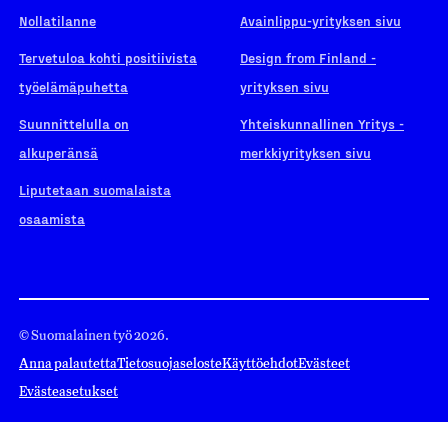
Nollatilanne
Avainlippu-yrityksen sivu
Tervetuloa kohti positiivista
Design from Finland -
työelämäpuhetta
yrityksen sivu
Suunnittelulla on
Yhteiskunnallinen Yritys -
alkuperänsä
merkkiyrityksen sivu
Liputetaan suomalaista
osaamista
© Suomalainen työ 2026.
Anna palautetta
Tietosuojaseloste
Käyttöehdot
Evästeet
Evästeasetukset