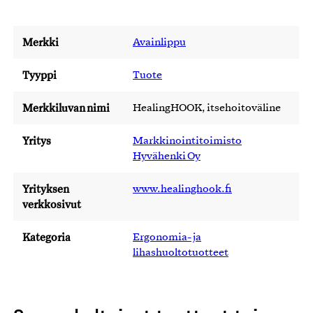
Merkki
Avainlippu
Tyyppi
Tuote
Merkkiluvan nimi
HealingHOOK, itsehoitoväline
Yritys
Markkinointitoimisto
Hyvähenki Oy
Yrityksen
www.healinghook.fi
verkkosivut
Kategoria
Ergonomia- ja
lihashuoltotuotteet