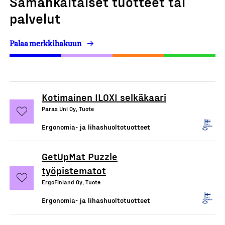
Samankaltaiset tuotteet tai
palvelut
Palaa merkkihakuun
Kotimainen ILOXI selkäkaari
Paras Uni Oy, Tuote
Ergonomia- ja lihashuoltotuotteet
GetUpMat Puzzle
työpistematot
ErgoFinland Oy, Tuote
Ergonomia- ja lihashuoltotuotteet