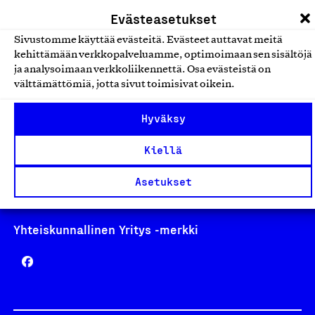
laskutus@suomalainentyo.fi
Evästeasetukset
Sivustomme käyttää evästeitä. Evästeet auttavat meitä
kehittämään verkkopalveluamme, optimoimaan sen sisältöjä
ja analysoimaan verkkoliikennettä. Osa evästeistä on
Avainlippu
välttämättömiä, jotta sivut toimisivat oikein.
Hyväksy
Kiellä
Design From Finland
Asetukset
Yhteiskunnallinen Yritys -merkki