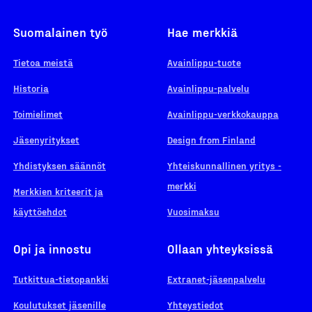
Suomalainen työ
Hae merkkiä
Tietoa meistä
Avainlippu-tuote
Historia
Avainlippu-palvelu
Toimielimet
Avainlippu-verkkokauppa
Jäsenyritykset
Design from Finland
Yhdistyksen säännöt
Yhteiskunnallinen yritys -
merkki
Merkkien kriteerit ja
käyttöehdot
Vuosimaksu
Opi ja innostu
Ollaan yhteyksissä
Tutkittua-tietopankki
Extranet-jäsenpalvelu
Koulutukset jäsenille
Yhteystiedot