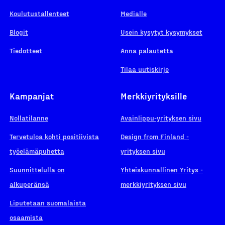
Koulutustallenteet
Medialle
Blogit
Usein kysytyt kysymykset
Tiedotteet
Anna palautetta
Tilaa uutiskirje
Kampanjat
Merkkiyrityksille
Nollatilanne
Avainlippu-yrityksen sivu
Tervetuloa kohti positiivista
Design from Finland -
työelämäpuhetta
yrityksen sivu
Suunnittelulla on
Yhteiskunnallinen Yritys -
alkuperänsä
merkkiyrityksen sivu
Liputetaan suomalaista
osaamista