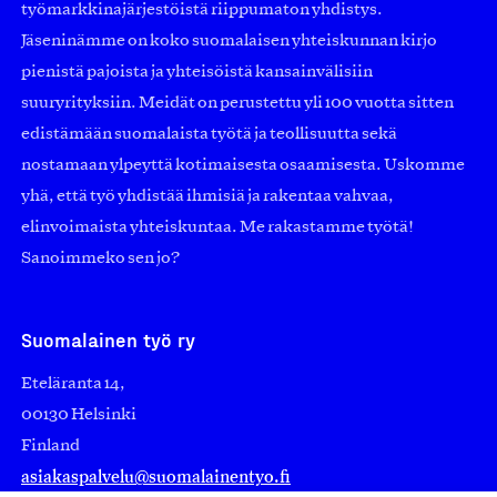
työmarkkinajärjestöistä riippumaton yhdistys.
Jäseninämme on koko suomalaisen yhteiskunnan kirjo
pienistä pajoista ja yhteisöistä kansainvälisiin
suuryrityksiin. Meidät on perustettu yli 100 vuotta sitten
edistämään suomalaista työtä ja teollisuutta sekä
nostamaan ylpeyttä kotimaisesta osaamisesta. Uskomme
yhä, että työ yhdistää ihmisiä ja rakentaa vahvaa,
elinvoimaista yhteiskuntaa. Me rakastamme työtä!
Sanoimmeko sen jo?
Suomalainen työ ry
Eteläranta 14,
00130 Helsinki
Finland
asiakaspalvelu@suomalainentyo.fi