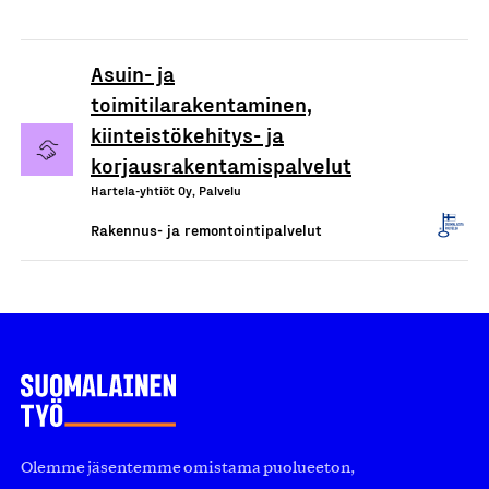
Asuin- ja
toimitilarakentaminen,
kiinteistökehitys- ja
korjausrakentamispalvelut
Hartela-yhtiöt Oy, Palvelu
Rakennus- ja remontointipalvelut
Olemme jäsentemme omistama puolueeton,