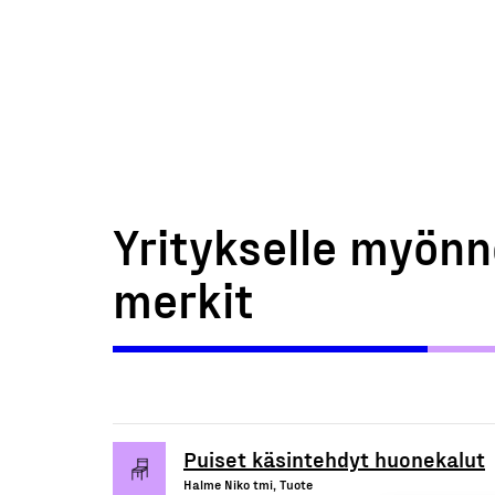
Yritykselle myönn
merkit
Puiset käsintehdyt huonekalut
Halme Niko tmi, Tuote