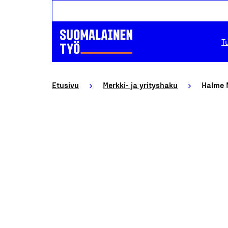
T
Etusivu
Merkki- ja yrityshaku
Halme 