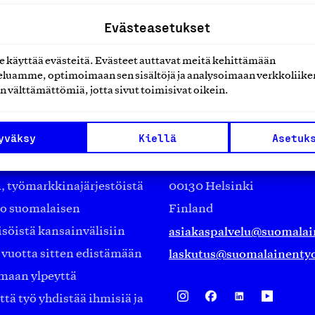
Evästeasetukset
käyttää evästeitä. Evästeet auttavat meitä kehittämään
luamme, optimoimaan sen sisältöjä ja analysoimaan verkkoliike
n välttämättömiä, jotta sivut toimisivat oikein.
Suomalainen työ ry
yväksy
Kiellä
Asetuk
Eteläranta 14,
työmarkkinajärjestöistä
00130 Helsinki
ko suomalaisen
Finland
asiakaspalvelu@suomalai
isöistä kansainvälisiin
laskutus@suomalainentyo
0 vuotta sitten edistämään
amaan ylpeyttä
ä työ yhdistää ihmisiä ja