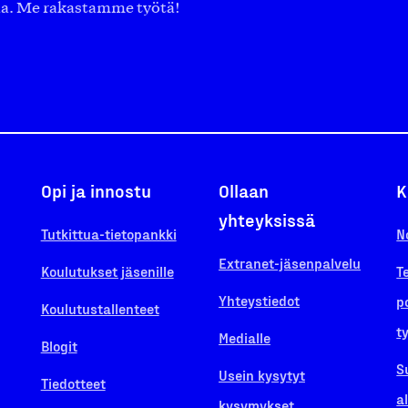
aa. Me rakastamme työtä!
Opi ja innostu
Ollaan
K
yhteyksissä
Tutkittua-tietopankki
N
Extranet-jäsenpalvelu
Koulutukset jäsenille
T
Yhteystiedot
p
Koulutustallenteet
t
Medialle
Blogit
S
Usein kysytyt
Tiedotteet
a
kysymykset