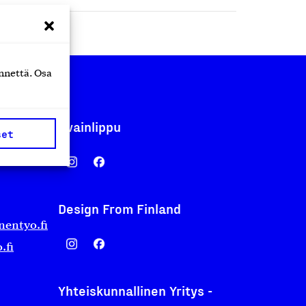
nnettä. Osa
Avainlippu
set
Design From Finland
nentyo.fi
.fi
Yhteiskunnallinen Yritys -