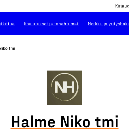
Kirjau
utkittua
Koulutukset ja tapahtumat
Merkki- ja yrityshak
Niko tmi
Halme Niko tmi