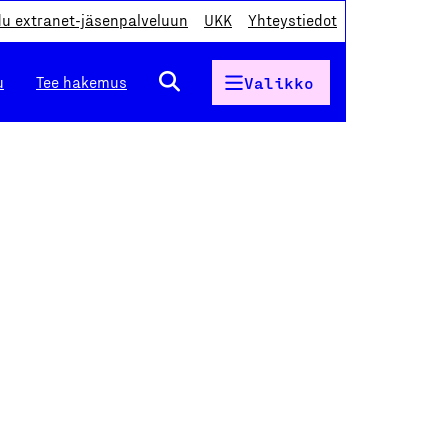
du extranet-jäsenpalveluun
UKK
Yhteystiedot
u
Tee hakemus
Valikko