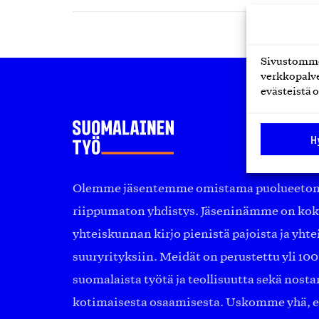
Sivustomme 
verkkopalve
evästeistä o
H
Olemme jäsentemme omistama puolueeton, 
riippumaton yhdistys. Jäseninämme on ko
yhteiskunnan kirjo pienistä pajoista ja yhte
suuryrityksiin. Meidät on perustettu yli 10
suomalaista työtä ja teollisuutta sekä nost
kotimaisesta osaamisesta. Uskomme yhä, ett