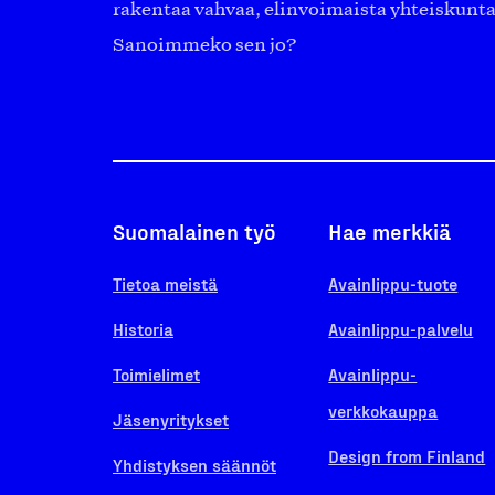
rakentaa vahvaa, elinvoimaista yhteiskunt
Sanoimmeko sen jo?
Suomalainen työ
Hae merkkiä
Tietoa meistä
Avainlippu-tuote
Historia
Avainlippu-palvelu
Toimielimet
Avainlippu-
verkkokauppa
Jäsenyritykset
Design from Finland
Yhdistyksen säännöt