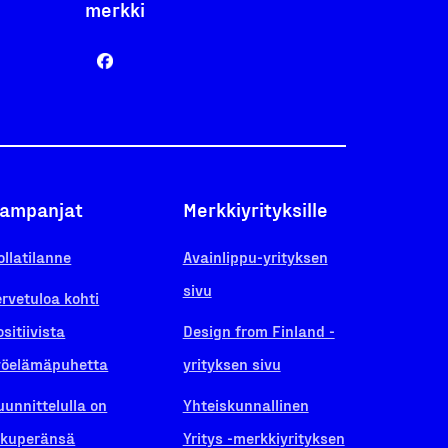
merkki
ampanjat
Merkkiyrityksille
ollatilanne
Avainlippu-yrityksen
sivu
ervetuloa kohti
ositiivista
Design from Finland -
yöelämäpuhetta
yrityksen sivu
uunnittelulla on
Yhteiskunnallinen
lkuperänsä
Yritys -merkkiyrityksen