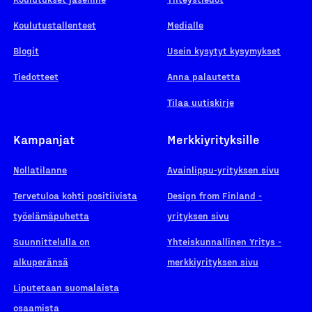
Koulutustallenteet
Medialle
Blogit
Usein kysytyt kysymykset
Tiedotteet
Anna palautetta
Tilaa uutiskirje
Kampanjat
Merkkiyrityksille
Nollatilanne
Avainlippu-yrityksen sivu
Tervetuloa kohti positiivista
Design from Finland -
työelämäpuhetta
yrityksen sivu
Suunnittelulla on
Yhteiskunnallinen Yritys -
alkuperänsä
merkkiyrityksen sivu
Liputetaan suomalaista
osaamista