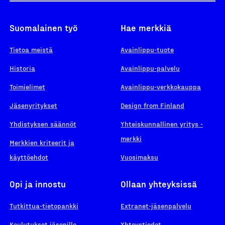
Suomalainen työ
Hae merkkiä
Tietoa meistä
Avainlippu-tuote
Historia
Avainlippu-palvelu
Toimielimet
Avainlippu-verkkokauppa
Jäsenyritykset
Design from Finland
Yhdistyksen säännöt
Yhteiskunnallinen yritys -
merkki
Merkkien kriteerit ja
käyttöehdot
Vuosimaksu
Opi ja innostu
Ollaan yhteyksissä
Tutkittua-tietopankki
Extranet-jäsenpalvelu
Koulutukset jäsenille
Yhteystiedot