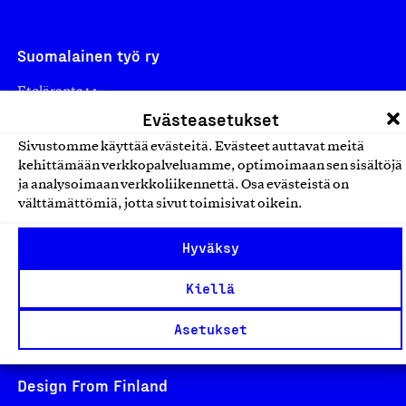
Suomalainen työ ry
Eteläranta 14,
Evästeasetukset
00130 Helsinki
Finland
Sivustomme käyttää evästeitä. Evästeet auttavat meitä
asiakaspalvelu@suomalainentyo.fi
kehittämään verkkopalveluamme, optimoimaan sen sisältöjä
ja analysoimaan verkkoliikennettä. Osa evästeistä on
laskutus@suomalainentyo.fi
välttämättömiä, jotta sivut toimisivat oikein.
Hyväksy
Kiellä
Avainlippu
Asetukset
Design From Finland