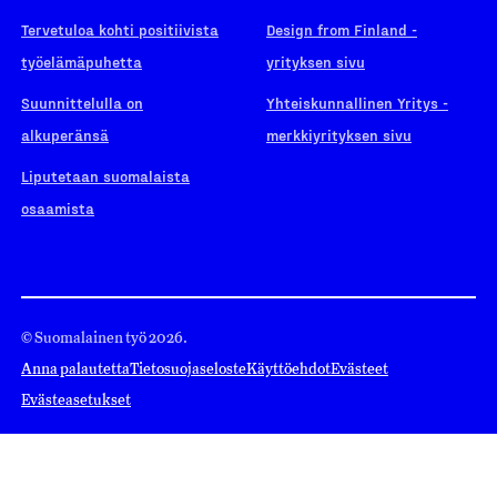
Tervetuloa kohti positiivista
Design from Finland -
työelämäpuhetta
yrityksen sivu
Suunnittelulla on
Yhteiskunnallinen Yritys -
alkuperänsä
merkkiyrityksen sivu
Liputetaan suomalaista
osaamista
© Suomalainen työ 2026.
Anna palautetta
Tietosuojaseloste
Käyttöehdot
Evästeet
Evästeasetukset