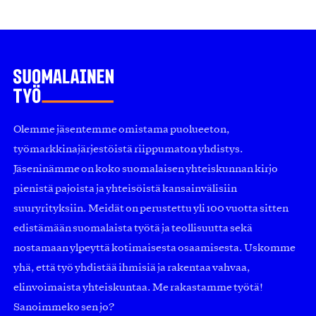
Olemme jäsentemme omistama puolueeton,
työmarkkinajärjestöistä riippumaton yhdistys.
Jäseninämme on koko suomalaisen yhteiskunnan kirjo
pienistä pajoista ja yhteisöistä kansainvälisiin
suuryrityksiin. Meidät on perustettu yli 100 vuotta sitten
edistämään suomalaista työtä ja teollisuutta sekä
nostamaan ylpeyttä kotimaisesta osaamisesta. Uskomme
yhä, että työ yhdistää ihmisiä ja rakentaa vahvaa,
elinvoimaista yhteiskuntaa. Me rakastamme työtä!
Sanoimmeko sen jo?