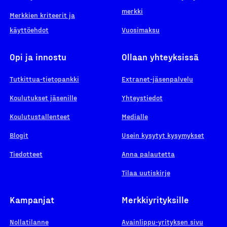
merkki
Merkkien kriteerit ja
käyttöehdot
Vuosimaksu
Opi ja innostu
Ollaan yhteyksissä
Tutkittua-tietopankki
Extranet-jäsenpalvelu
Koulutukset jäsenille
Yhteystiedot
Koulutustallenteet
Medialle
Blogit
Usein kysytyt kysymykset
Tiedotteet
Anna palautetta
Tilaa uutiskirje
Kampanjat
Merkkiyrityksille
Nollatilanne
Avainlippu-yrityksen sivu