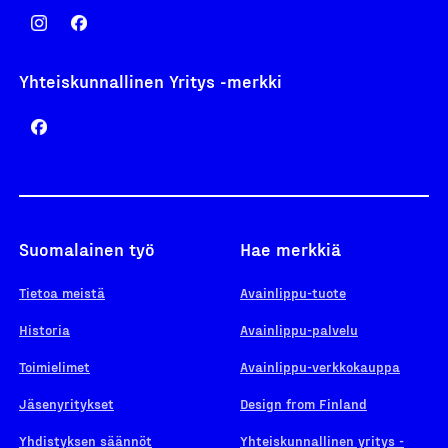
Yhteiskunnallinen Yritys -merkki
Suomalainen työ
Hae merkkiä
Tietoa meistä
Avainlippu-tuote
Historia
Avainlippu-palvelu
Toimielimet
Avainlippu-verkkokauppa
Jäsenyritykset
Design from Finland
Yhdistyksen säännöt
Yhteiskunnallinen yritys -