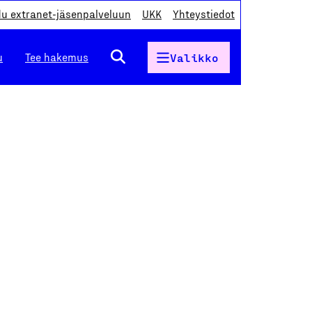
du extranet-jäsenpalveluun
UKK
Yhteystiedot
u
Tee hakemus
Valikko