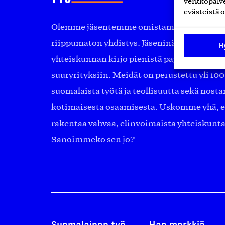
verkkopalve
evästeistä o
Olemme jäsentemme omistama puolueeton, 
riippumaton yhdistys. Jäseninämme on ko
H
yhteiskunnan kirjo pienistä pajoista ja yhte
suuryrityksiin. Meidät on perustettu yli 10
suomalaista työtä ja teollisuutta sekä nost
kotimaisesta osaamisesta. Uskomme yhä, ett
rakentaa vahvaa, elinvoimaista yhteiskunt
Sanoimmeko sen jo?
Suomalainen työ
Hae merkkiä