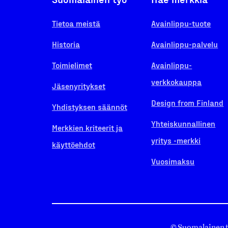
Tietoa meistä
Avainlippu-tuote
Historia
Avainlippu-palvelu
Toimielimet
Avainlippu-
verkkokauppa
Jäsenyritykset
Design from Finland
Yhdistyksen säännöt
Yhteiskunnallinen
Merkkien kriteerit ja
yritys -merkki
käyttöehdot
Vuosimaksu
© Suomalainen 