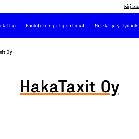
Kirjau
utkittua
Koulutukset ja tapahtumat
Merkki- ja yrityshak
xit Oy
HakaTaxit Oy