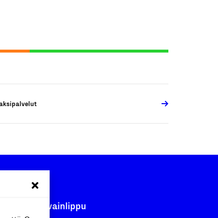
aksipalvelut
Avainlippu