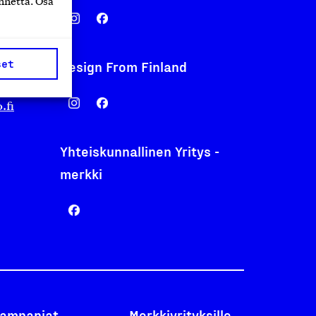
nnettä. Osa
set
Design From Finland
nentyo.fi
.fi
Yhteiskunnallinen Yritys -
merkki
ampanjat
Merkkiyrityksille