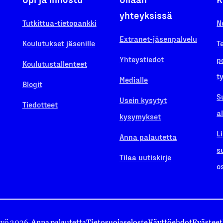
yhteyksissä
Tutkittua-tietopankki
N
Extranet-jäsenpalvelu
Koulutukset jäsenille
T
Yhteystiedot
p
Koulutustallenteet
t
Medialle
Blogit
S
Usein kysytyt
Tiedotteet
a
kysymykset
L
Anna palautetta
s
Tilaa uutiskirje
o
työ 2026.
Anna palautetta
Tietosuojaseloste
Käyttöehdot
Evästeet