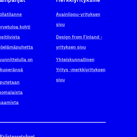
ollatilanne
Avainlippu-yrityksen
sivu
ervetuloa kohti
ositiivista
Design from Finland -
yöelämäpuhetta
yrityksen sivu
uunnittelulla on
Yhteiskunnallinen
lkuperänsä
Yritys -merkkiyrityksen
sivu
iputetaan
uomalaista
saamista
Evästeasetukset