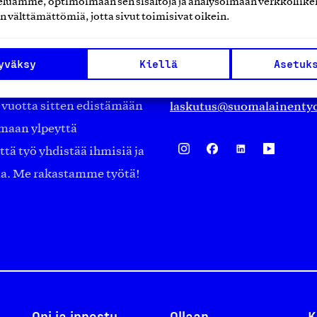
luamme, optimoimaan sen sisältöjä ja analysoimaan verkkoliike
Eteläranta 14,
n välttämättömiä, jotta sivut toimisivat oikein.
työmarkkinajärjestöistä
00130 Helsinki
ko suomalaisen
Finland
yväksy
Kiellä
Asetuk
asiakaspalvelu@suomalai
isöistä kansainvälisiin
laskutus@suomalainentyo
0 vuotta sitten edistämään
amaan ylpeyttä
ä työ yhdistää ihmisiä ja
aa. Me rakastamme työtä!
Opi ja innostu
Ollaan
K