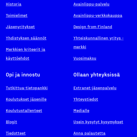
Historia
Avainlippu-palvelu
Toimielimet
Avainlippu-verkkokauppa
Jäsenyritykset
Design from Finland
Yhdistyksen säännöt
Yhteiskunnallinen yritys -
merkki
Merkkien kriteerit ja
käyttöehdot
Vuosimaksu
Opi ja innostu
Ollaan yhteyksissä
Tutkittua-tietopankki
Extranet-jäsenpalvelu
Koulutukset jäsenille
Yhteystiedot
Koulutustallenteet
Medialle
Blogit
Usein kysytyt kysymykset
Tiedotteet
Anna palautetta