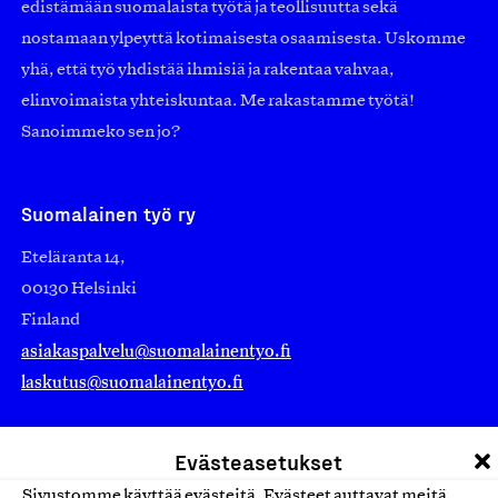
edistämään suomalaista työtä ja teollisuutta sekä
nostamaan ylpeyttä kotimaisesta osaamisesta. Uskomme
yhä, että työ yhdistää ihmisiä ja rakentaa vahvaa,
elinvoimaista yhteiskuntaa. Me rakastamme työtä!
Sanoimmeko sen jo?
Suomalainen työ ry
Eteläranta 14,
00130 Helsinki
Finland
asiakaspalvelu@suomalainentyo.fi
laskutus@suomalainentyo.fi
Evästeasetukset
Sivustomme käyttää evästeitä. Evästeet auttavat meitä