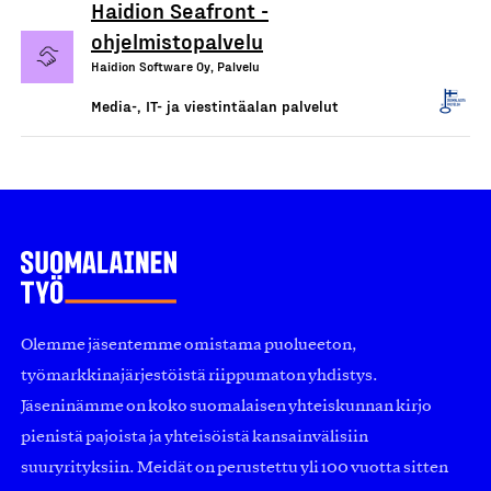
Haidion Seafront -
ohjelmistopalvelu
Haidion Software Oy, Palvelu
Media-, IT- ja viestintäalan palvelut
Olemme jäsentemme omistama puolueeton,
työmarkkinajärjestöistä riippumaton yhdistys.
Jäseninämme on koko suomalaisen yhteiskunnan kirjo
pienistä pajoista ja yhteisöistä kansainvälisiin
suuryrityksiin. Meidät on perustettu yli 100 vuotta sitten