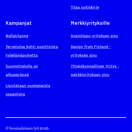
Tilaa uutiskirje
Kampanjat
Merkkiyrityksille
Nollatilanne
Avainlippu-yrityksen sivu
Tervetuloa kohti positiivista
Design from Finland -
työelämäpuhetta
yrityksen sivu
Suunnittelulla on
Yhteiskunnallinen Yritys -
alkuperänsä
merkkiyrityksen sivu
Liputetaan suomalaista
osaamista
© Suomalainen työ 2026.