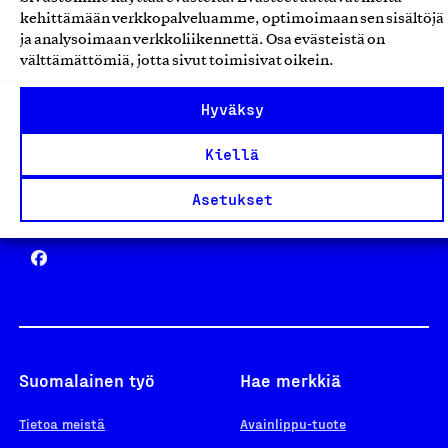
Avainlippu
kehittämään verkkopalveluamme, optimoimaan sen sisältöjä
ja analysoimaan verkkoliikennettä. Osa evästeistä on
välttämättömiä, jotta sivut toimisivat oikein.
Design From Finland
Hyväksy
Kiellä
Asetukset
Yhteiskunnallinen Yritys -merkki
Suomalainen työ
Hae merkkiä
Tietoa meistä
Avainlippu-tuote