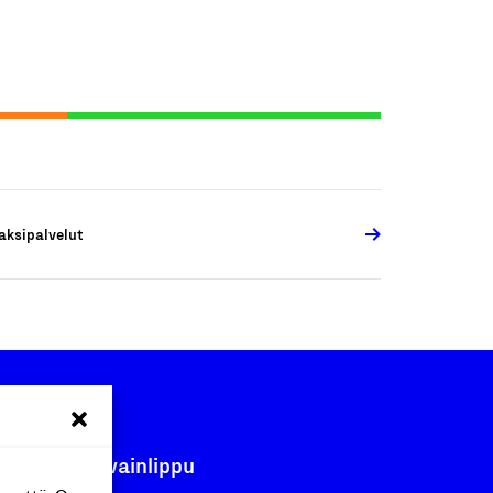
aksipalvelut
Avainlippu