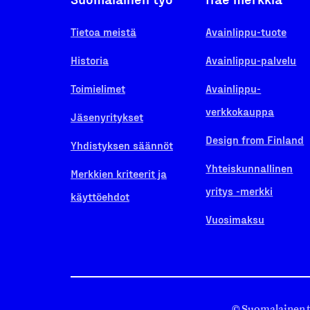
Tietoa meistä
Avainlippu-tuote
Historia
Avainlippu-palvelu
Toimielimet
Avainlippu-
verkkokauppa
Jäsenyritykset
Design from Finland
Yhdistyksen säännöt
Yhteiskunnallinen
Merkkien kriteerit ja
yritys -merkki
käyttöehdot
Vuosimaksu
© Suomalainen 