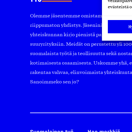
verkkopalve
evästeistä o
Olemme jäsentemme omistama puolueeton, 
riippumaton yhdistys. Jäseninämme on ko
H
yhteiskunnan kirjo pienistä pajoista ja yhte
suuryrityksiin. Meidät on perustettu yli 10
suomalaista työtä ja teollisuutta sekä nost
kotimaisesta osaamisesta. Uskomme yhä, ett
rakentaa vahvaa, elinvoimaista yhteiskunt
Sanoimmeko sen jo?
Suomalainen työ
Hae merkkiä