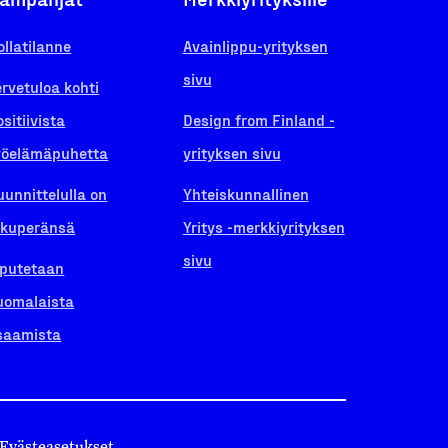
ollatilanne
Avainlippu-yrityksen
sivu
ervetuloa kohti
ositiivista
Design from Finland -
yöelämäpuhetta
yrityksen sivu
uunnittelulla on
Yhteiskunnallinen
lkuperänsä
Yritys -merkkiyrityksen
sivu
iputetaan
uomalaista
saamista
Evästeasetukset