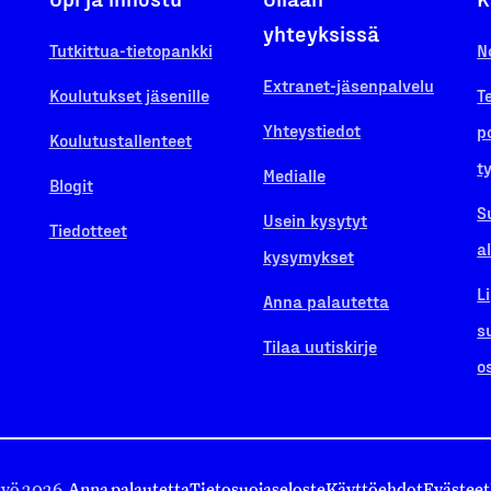
yhteyksissä
Tutkittua-tietopankki
N
Extranet-jäsenpalvelu
Koulutukset jäsenille
T
Yhteystiedot
p
Koulutustallenteet
t
Medialle
Blogit
S
Usein kysytyt
Tiedotteet
a
kysymykset
L
Anna palautetta
s
Tilaa uutiskirje
o
työ 2026.
Anna palautetta
Tietosuojaseloste
Käyttöehdot
Evästeet