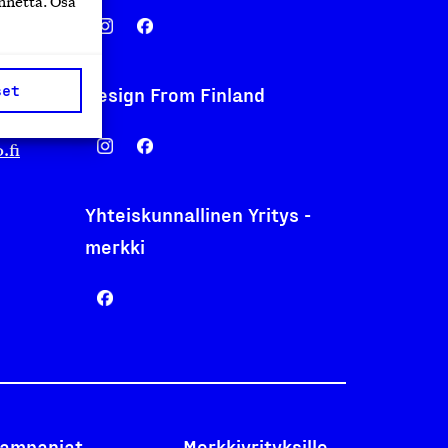
nnettä. Osa
set
Design From Finland
nentyo.fi
.fi
Yhteiskunnallinen Yritys -
merkki
ampanjat
Merkkiyrityksille