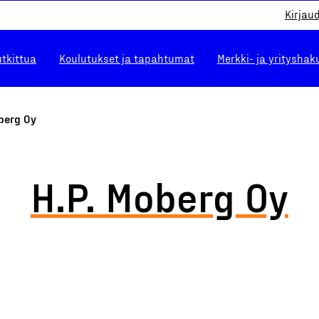
Kirjau
utkittua
Koulutukset ja tapahtumat
Merkki- ja yrityshak
berg Oy
H.P. Moberg Oy