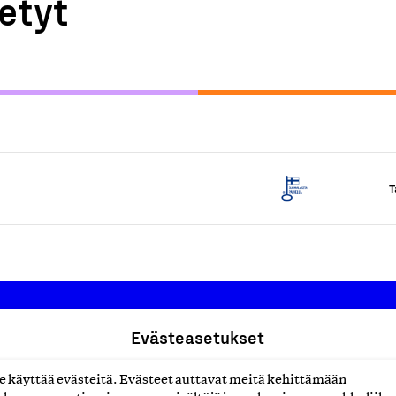
etyt
T
Evästeasetukset
Suomalainen työ ry
käyttää evästeitä. Evästeet auttavat meitä kehittämään