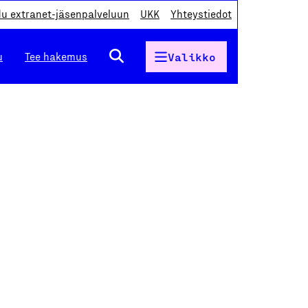
du extranet-jäsenpalveluun
UKK
Yhteystiedot
u
Tee hakemus
Valikko