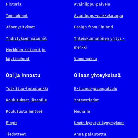
Historia
Avainlippu-palvelu
Toimielimet
Avainlippu-verkkokauppa
Jäsenyritykset
Design from Finland
Yhdistyksen säännöt
Yhteiskunnallinen yritys -
merkki
Merkkien kriteerit ja
käyttöehdot
Vuosimaksu
Opi ja innostu
Ollaan yhteyksissä
Tutkittua-tietopankki
Extranet-jäsenpalvelu
Koulutukset jäsenille
Yhteystiedot
Koulutustallenteet
Medialle
Blogit
Usein kysytyt kysymykset
Tiedotteet
Anna palautetta