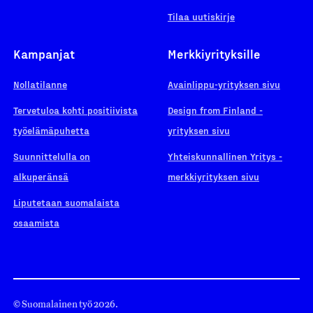
Tilaa uutiskirje
Kampanjat
Merkkiyrityksille
Nollatilanne
Avainlippu-yrityksen sivu
Tervetuloa kohti positiivista
Design from Finland -
työelämäpuhetta
yrityksen sivu
Suunnittelulla on
Yhteiskunnallinen Yritys -
alkuperänsä
merkkiyrityksen sivu
Liputetaan suomalaista
osaamista
© Suomalainen työ 2026.