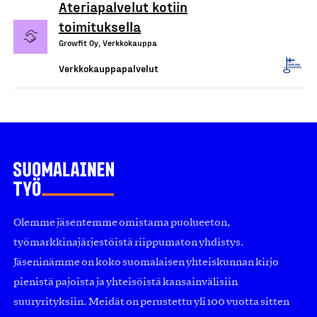
Ateriapalvelut kotiin
toimituksella
Growfit Oy, Verkkokauppa
Verkkokauppapalvelut
Olemme jäsentemme omistama puolueeton,
työmarkkinajärjestöistä riippumaton yhdistys.
Jäseninämme on koko suomalaisen yhteiskunnan kirjo
pienistä pajoista ja yhteisöistä kansainvälisiin
suuryrityksiin. Meidät on perustettu yli 100 vuotta sitten