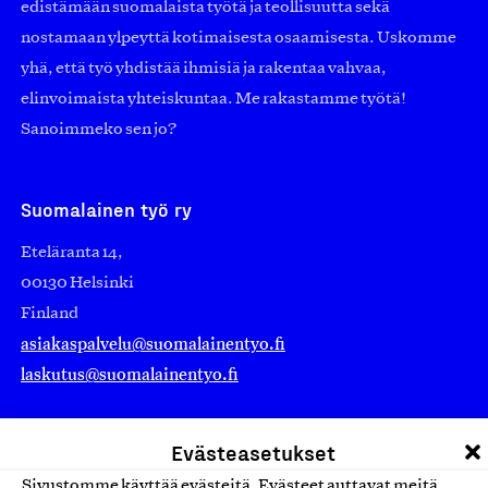
edistämään suomalaista työtä ja teollisuutta sekä
nostamaan ylpeyttä kotimaisesta osaamisesta. Uskomme
yhä, että työ yhdistää ihmisiä ja rakentaa vahvaa,
elinvoimaista yhteiskuntaa. Me rakastamme työtä!
Sanoimmeko sen jo?
Suomalainen työ ry
Eteläranta 14,
00130 Helsinki
Finland
asiakaspalvelu@suomalainentyo.fi
laskutus@suomalainentyo.fi
Evästeasetukset
Sivustomme käyttää evästeitä. Evästeet auttavat meitä