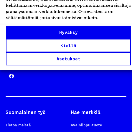
Avainlippu
kehittämään verkkopalveluamme, optimoimaan sen sisältöjä
ja analysoimaan verkkoliikennettä. Osa evästeistä on
välttämättömiä, jotta sivut toimisivat oikein.
Design From Finland
Hyväksy
Kiellä
Asetukset
Yhteiskunnallinen Yritys -merkki
Suomalainen työ
Hae merkkiä
Tietoa meistä
Avainlippu-tuote