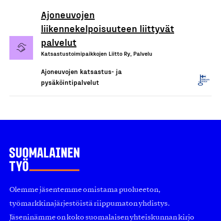
Ajoneuvojen
liikennekelpoisuuteen liittyvät
palvelut
Katsastustoimipaikkojen Liitto Ry, Palvelu
Ajoneuvojen katsastus- ja
pysäköintipalvelut
Olemme jäsentemme omistama puolueeton,
työmarkkinajärjestöistä riippumaton yhdistys.
Jäseninämme on koko suomalaisen yhteiskunnan kirjo