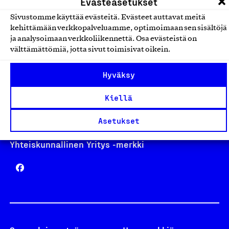
Evästeasetukset
Sivustomme käyttää evästeitä. Evästeet auttavat meitä
kehittämään verkkopalveluamme, optimoimaan sen sisältöjä
Avainlippu
ja analysoimaan verkkoliikennettä. Osa evästeistä on
välttämättömiä, jotta sivut toimisivat oikein.
Hyväksy
Design From Finland
Kiellä
Asetukset
Yhteiskunnallinen Yritys -merkki