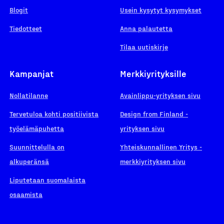
Blogit
Usein kysytyt kysymykset
Tiedotteet
Anna palautetta
Tilaa uutiskirje
Kampanjat
Merkkiyrityksille
Nollatilanne
Avainlippu-yrityksen sivu
Tervetuloa kohti positiivista
Design from Finland -
työelämäpuhetta
yrityksen sivu
Suunnittelulla on
Yhteiskunnallinen Yritys -
alkuperänsä
merkkiyrityksen sivu
Liputetaan suomalaista
osaamista