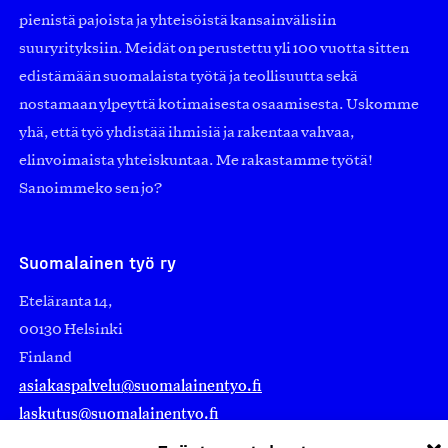
pienistä pajoista ja yhteisöistä kansainvälisiin
suuryrityksiin. Meidät on perustettu yli 100 vuotta sitten
edistämään suomalaista työtä ja teollisuutta sekä
nostamaan ylpeyttä kotimaisesta osaamisesta. Uskomme
yhä, että työ yhdistää ihmisiä ja rakentaa vahvaa,
elinvoimaista yhteiskuntaa. Me rakastamme työtä!
Sanoimmeko sen jo?
Suomalainen työ ry
Eteläranta 14,
00130 Helsinki
Finland
asiakaspalvelu@suomalainentyo.fi
laskutus@suomalainentyo.fi