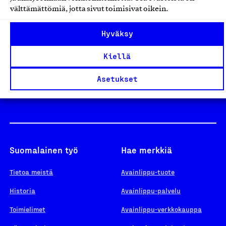
välttämättömiä, jotta sivut toimisivat oikein.
Design From Finland
Hyväksy
Kiellä
Yhteiskunnallinen Yritys -merkki
Asetukset
Suomalainen työ
Hae merkkiä
Tietoa meistä
Avainlippu-tuote
Historia
Avainlippu-palvelu
Toimielimet
Avainlippu-verkkokauppa