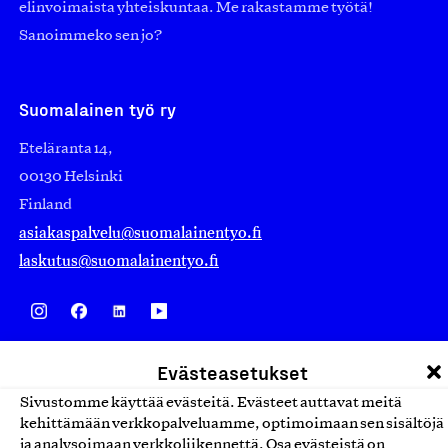
elinvoimaista yhteiskuntaa. Me rakastamme työtä!
Sanoimmeko sen jo?
Suomalainen työ ry
Eteläranta 14,
00130 Helsinki
Finland
asiakaspalvelu@suomalainentyo.fi
laskutus@suomalainentyo.fi
Avainlippu
Evästeasetukset
Sivustomme käyttää evästeitä. Evästeet auttavat meitä
kehittämään verkkopalveluamme, optimoimaan sen sisältöjä
ja analysoimaan verkkoliikennettä. Osa evästeistä on