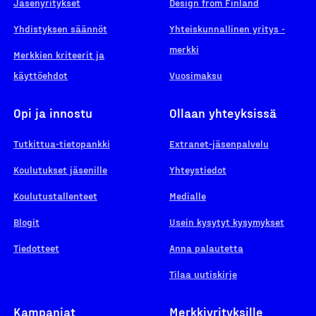
Jäsenyritykset
Design from Finland
Yhdistyksen säännöt
Yhteiskunnallinen yritys -
merkki
Merkkien kriteerit ja
käyttöehdot
Vuosimaksu
Opi ja innostu
Ollaan yhteyksissä
Tutkittua-tietopankki
Extranet-jäsenpalvelu
Koulutukset jäsenille
Yhteystiedot
Koulutustallenteet
Medialle
Blogit
Usein kysytyt kysymykset
Tiedotteet
Anna palautetta
Tilaa uutiskirje
Kampanjat
Merkkiyrityksille