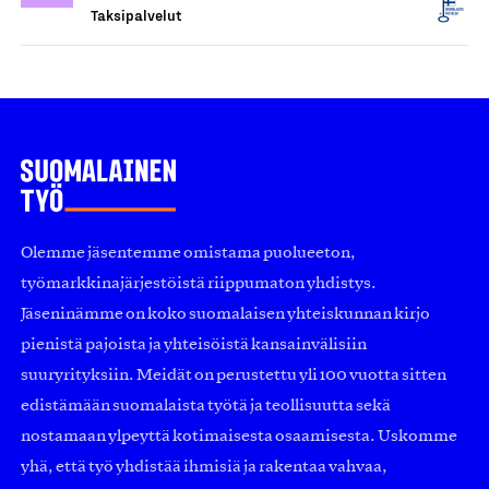
Taksipalvelut
Olemme jäsentemme omistama puolueeton,
työmarkkinajärjestöistä riippumaton yhdistys.
Jäseninämme on koko suomalaisen yhteiskunnan kirjo
pienistä pajoista ja yhteisöistä kansainvälisiin
suuryrityksiin. Meidät on perustettu yli 100 vuotta sitten
edistämään suomalaista työtä ja teollisuutta sekä
nostamaan ylpeyttä kotimaisesta osaamisesta. Uskomme
yhä, että työ yhdistää ihmisiä ja rakentaa vahvaa,