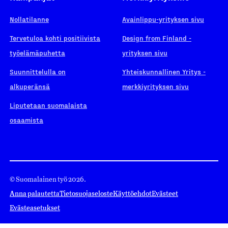
Nollatilanne
Avainlippu-yrityksen sivu
Tervetuloa kohti positiivista
Design from Finland -
työelämäpuhetta
yrityksen sivu
Suunnittelulla on
Yhteiskunnallinen Yritys -
alkuperänsä
merkkiyrityksen sivu
Liputetaan suomalaista
osaamista
© Suomalainen työ 2026.
Anna palautetta
Tietosuojaseloste
Käyttöehdot
Evästeet
Evästeasetukset