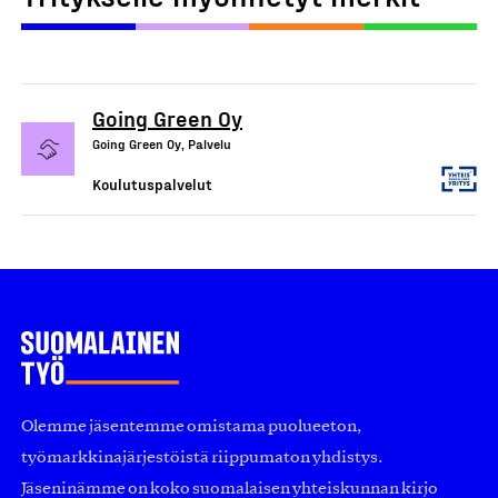
Going Green Oy
Going Green Oy, Palvelu
Koulutuspalvelut
Olemme jäsentemme omistama puolueeton,
työmarkkinajärjestöistä riippumaton yhdistys.
Jäseninämme on koko suomalaisen yhteiskunnan kirjo