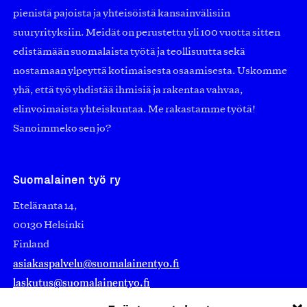
pienistä pajoista ja yhteisöistä kansainvälisiin
suuryrityksiin. Meidät on perustettu yli 100 vuotta sitten
edistämään suomalaista työtä ja teollisuutta sekä
nostamaan ylpeyttä kotimaisesta osaamisesta. Uskomme
yhä, että työ yhdistää ihmisiä ja rakentaa vahvaa,
elinvoimaista yhteiskuntaa. Me rakastamme työtä!
Sanoimmeko sen jo?
Suomalainen työ ry
Eteläranta 14,
00130 Helsinki
Finland
asiakaspalvelu@suomalainentyo.fi
laskutus@suomalainentyo.fi