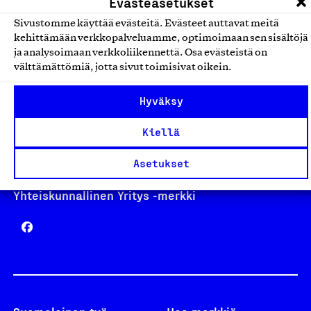
Evästeasetukset
Sivustomme käyttää evästeitä. Evästeet auttavat meitä
kehittämään verkkopalveluamme, optimoimaan sen sisältöjä
Avainlippu
ja analysoimaan verkkoliikennettä. Osa evästeistä on
välttämättömiä, jotta sivut toimisivat oikein.
Hyväksy
Design From Finland
Kiellä
Asetukset
Yhteiskunnallinen Yritys -merkki