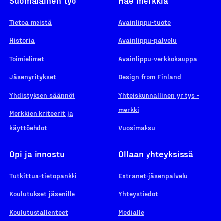
Suomalainen työ
Hae merkkiä
Tietoa meistä
Avainlippu-tuote
Historia
Avainlippu-palvelu
Toimielimet
Avainlippu-verkkokauppa
Jäsenyritykset
Design from Finland
Yhdistyksen säännöt
Yhteiskunnallinen yritys -
merkki
Merkkien kriteerit ja
käyttöehdot
Vuosimaksu
Opi ja innostu
Ollaan yhteyksissä
Tutkittua-tietopankki
Extranet-jäsenpalvelu
Koulutukset jäsenille
Yhteystiedot
Koulutustallenteet
Medialle