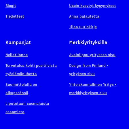
Blogit
Usein kysytyt kysymykset
Tiedotteet
Anna palautetta
Tilaa uutiskirje
Kampanjat
Merkkiyrityksille
Nollatilanne
Avainlippu-yrityksen sivu
Tervetuloa kohti positiivista
Design from Finland -
työelämäpuhetta
yrityksen sivu
Suunnittelulla on
Yhteiskunnallinen Yritys -
alkuperänsä
merkkiyrityksen sivu
Liputetaan suomalaista
osaamista