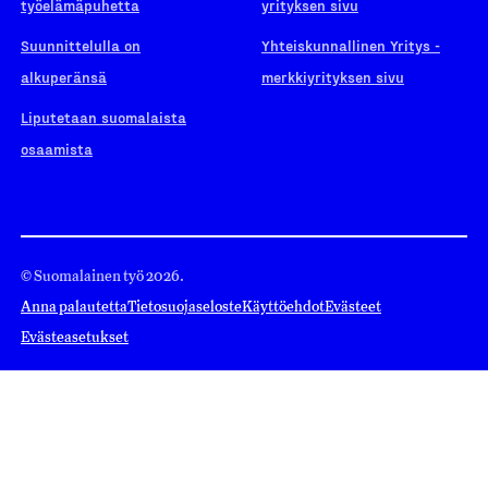
työelämäpuhetta
yrityksen sivu
Suunnittelulla on
Yhteiskunnallinen Yritys -
alkuperänsä
merkkiyrityksen sivu
Liputetaan suomalaista
osaamista
© Suomalainen työ 2026.
Anna palautetta
Tietosuojaseloste
Käyttöehdot
Evästeet
Evästeasetukset