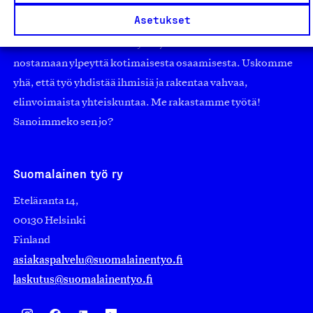
pienistä pajoista ja yhteisöistä kansainvälisiin
Asetukset
suuryrityksiin. Meidät on perustettu yli 100 vuotta sitten
edistämään suomalaista työtä ja teollisuutta sekä
nostamaan ylpeyttä kotimaisesta osaamisesta. Uskomme
yhä, että työ yhdistää ihmisiä ja rakentaa vahvaa,
elinvoimaista yhteiskuntaa. Me rakastamme työtä!
Sanoimmeko sen jo?
Suomalainen työ ry
Eteläranta 14,
00130 Helsinki
Finland
asiakaspalvelu@suomalainentyo.fi
laskutus@suomalainentyo.fi