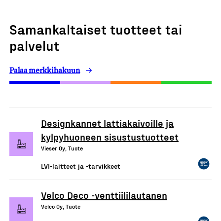
Samankaltaiset tuotteet tai
palvelut
Palaa merkkihakuun
Designkannet lattiakaivoille ja
kylpyhuoneen sisustustuotteet
Vieser Oy, Tuote
LVI-laitteet ja -tarvikkeet
Velco Deco -venttiililautanen
Velco Oy, Tuote