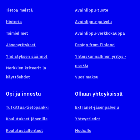
Tietoa meistä
Avainlippu-tuote
Historia
Avainlippu-palvelu
Toimielimet
Avainlippu-verkkokauppa
Jäsenyritykset
Design from Finland
Yhdistyksen säännöt
Yhteiskunnallinen yritys -
merkki
Merkkien kriteerit ja
käyttöehdot
Vuosimaksu
Opi ja innostu
Ollaan yhteyksissä
Tutkittua-tietopankki
Extranet-jäsenpalvelu
Koulutukset jäsenille
Yhteystiedot
Koulutustallenteet
Medialle