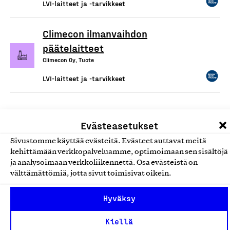
LVI-laitteet ja -tarvikkeet
Climecon ilmanvaihdon
päätelaitteet
Climecon Oy, Tuote
LVI-laitteet ja -tarvikkeet
Evästeasetukset
Sivustomme käyttää evästeitä. Evästeet auttavat meitä
kehittämään verkkopalveluamme, optimoimaan sen sisältöjä
ja analysoimaan verkkoliikennettä. Osa evästeistä on
välttämättömiä, jotta sivut toimisivat oikein.
Olemme jäsentemme omistama puolueeton,
Hyväksy
työmarkkinajärjestöistä riippumaton yhdistys.
Jäseninämme on koko suomalaisen yhteiskunnan kirjo
Kiellä