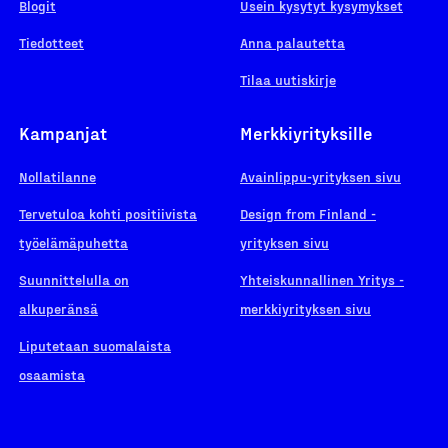
Blogit
Usein kysytyt kysymykset
Tiedotteet
Anna palautetta
Tilaa uutiskirje
Kampanjat
Merkkiyrityksille
Nollatilanne
Avainlippu-yrityksen sivu
Tervetuloa kohti positiivista
Design from Finland -
työelämäpuhetta
yrityksen sivu
Suunnittelulla on
Yhteiskunnallinen Yritys -
alkuperänsä
merkkiyrityksen sivu
Liputetaan suomalaista
osaamista