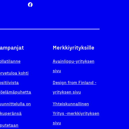
ampanjat
Merkkiyrityksille
ollatilanne
Avainlippu-yrityksen
sivu
ervetuloa kohti
ositiivista
Design from Finland -
yöelämäpuhetta
yrityksen sivu
uunnittelulla on
Yhteiskunnallinen
lkuperänsä
Yritys -merkkiyrityksen
sivu
iputetaan