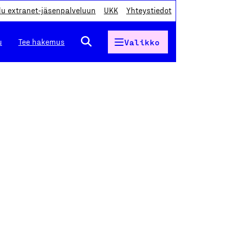
du extranet-jäsenpalveluun
UKK
Yhteystiedot
u
Tee hakemus
Valikko