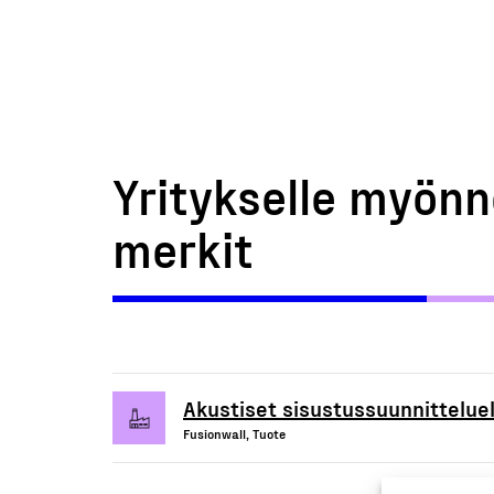
Yritykselle myönn
merkit
Akustiset sisustussuunnittelue
Fusionwall, Tuote