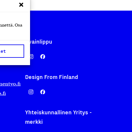
nnettä. Osa
Avainlippu
set
Design From Finland
nentyo.fi
.fi
Yhteiskunnallinen Yritys -
merkki