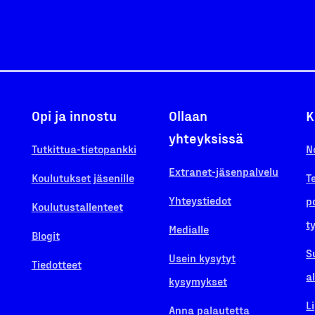
Opi ja innostu
Ollaan
K
yhteyksissä
Tutkittua-tietopankki
N
Extranet-jäsenpalvelu
Koulutukset jäsenille
T
Yhteystiedot
p
Koulutustallenteet
t
Medialle
Blogit
S
Usein kysytyt
Tiedotteet
a
kysymykset
L
Anna palautetta