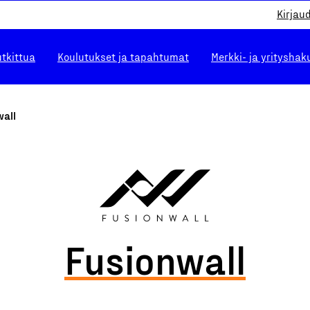
Kirjau
utkittua
Koulutukset ja tapahtumat
Merkki- ja yrityshak
wall
Fusionwall