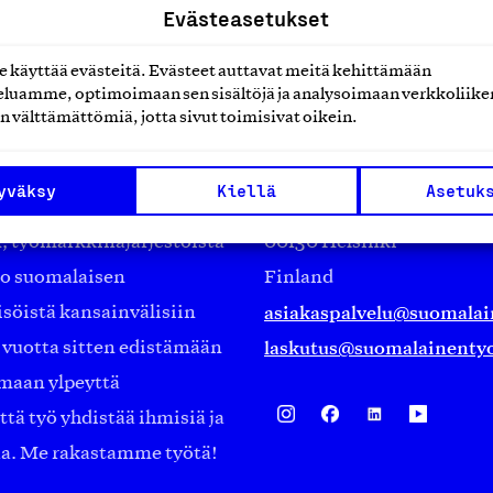
Evästeasetukset
käyttää evästeitä. Evästeet auttavat meitä kehittämään
luamme, optimoimaan sen sisältöjä ja analysoimaan verkkoliike
n välttämättömiä, jotta sivut toimisivat oikein.
Suomalainen työ ry
yväksy
Kiellä
Asetuk
Eteläranta 14,
työmarkkinajärjestöistä
00130 Helsinki
ko suomalaisen
Finland
asiakaspalvelu@suomalai
isöistä kansainvälisiin
laskutus@suomalainentyo
0 vuotta sitten edistämään
amaan ylpeyttä
ä työ yhdistää ihmisiä ja
aa. Me rakastamme työtä!