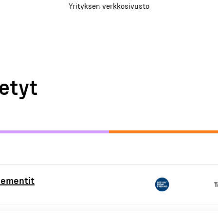
Yrityksen verkkosivusto
etyt
lementit
T