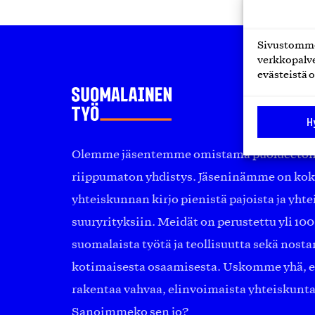
Sivustomme 
verkkopalve
evästeistä o
H
Olemme jäsentemme omistama puolueeton, 
riippumaton yhdistys. Jäseninämme on ko
yhteiskunnan kirjo pienistä pajoista ja yhte
suuryrityksiin. Meidät on perustettu yli 10
suomalaista työtä ja teollisuutta sekä nost
kotimaisesta osaamisesta. Uskomme yhä, ett
rakentaa vahvaa, elinvoimaista yhteiskunt
Sanoimmeko sen jo?