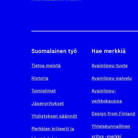
Suomalainen työ
Hae merkkiä
Tietoa meistä
Avainlippu-tuote
Historia
Avainlippu-palvelu
Toimielimet
Avainlippu-
verkkokauppa
Jäsenyritykset
Design from Finland
Yhdistyksen säännöt
Yhteiskunnallinen
Merkkien kriteerit ja
yritys -merkki