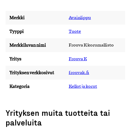
Merkki
Avainlippu
Tyyppi
Tuote
Merkkiluvan nimi
Frouva K korumallisto
Yritys
Frouva K
Yrityksen verkkosivut
frouvak.fi
Kategoria
Kellot ja korut
Yrityksen muita tuotteita tai
palveluita