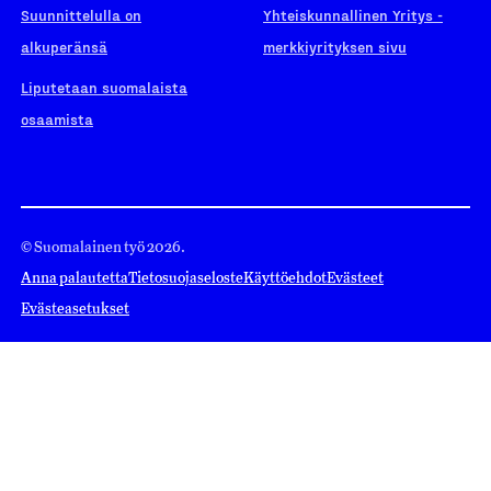
Suunnittelulla on
Yhteiskunnallinen Yritys -
alkuperänsä
merkkiyrityksen sivu
Liputetaan suomalaista
osaamista
© Suomalainen työ 2026.
Anna palautetta
Tietosuojaseloste
Käyttöehdot
Evästeet
Evästeasetukset