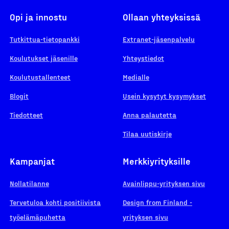
Opi ja innostu
Ollaan yhteyksissä
Tutkittua-tietopankki
Extranet-jäsenpalvelu
Koulutukset jäsenille
Yhteystiedot
Koulutustallenteet
Medialle
Blogit
Usein kysytyt kysymykset
Tiedotteet
Anna palautetta
Tilaa uutiskirje
Kampanjat
Merkkiyrityksille
Nollatilanne
Avainlippu-yrityksen sivu
Tervetuloa kohti positiivista
Design from Finland -
työelämäpuhetta
yrityksen sivu