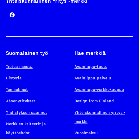
Yhteiskunnallinen Yritys -merkki
Suomalainen työ
Hae merkkiä
Tietoa meistä
Avainlippu-tuote
Historia
Avainlippu-palvelu
Toimielimet
Avainlippu-verkkokauppa
Jäsenyritykset
Design from Finland
Yhdistyksen säännöt
Yhteiskunnallinen yritys -
merkki
Merkkien kriteerit ja
käyttöehdot
Vuosimaksu