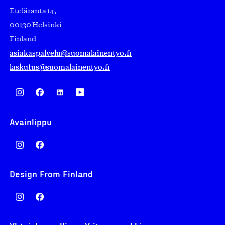
Eteläranta 14,
00130 Helsinki
Finland
asiakaspalvelu@suomalainentyo.fi
laskutus@suomalainentyo.fi
Avainlippu
Design From Finland