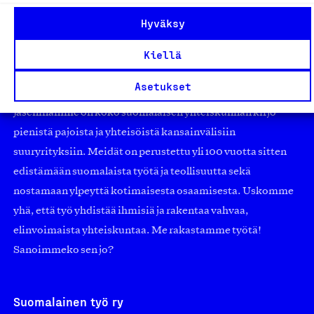
Hyväksy
Kiellä
Olemme jäsentemme omistama puolueeton,
Asetukset
työmarkkinajärjestöistä riippumaton yhdistys.
Jäseninämme on koko suomalaisen yhteiskunnan kirjo
pienistä pajoista ja yhteisöistä kansainvälisiin
suuryrityksiin. Meidät on perustettu yli 100 vuotta sitten
edistämään suomalaista työtä ja teollisuutta sekä
nostamaan ylpeyttä kotimaisesta osaamisesta. Uskomme
yhä, että työ yhdistää ihmisiä ja rakentaa vahvaa,
elinvoimaista yhteiskuntaa. Me rakastamme työtä!
Sanoimmeko sen jo?
Suomalainen työ ry