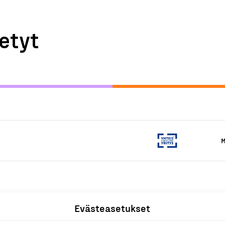
etyt
M
Evästeasetukset