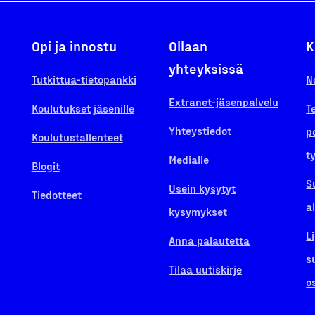
Opi ja innostu
Ollaan
K
yhteyksissä
Tutkittua-tietopankki
N
Extranet-jäsenpalvelu
Koulutukset jäsenille
T
Yhteystiedot
p
Koulutustallenteet
t
Medialle
Blogit
S
Usein kysytyt
Tiedotteet
a
kysymykset
L
Anna palautetta
s
Tilaa uutiskirje
o