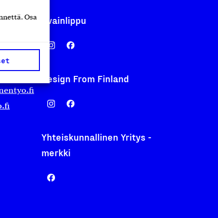
nnettä. Osa
Avainlippu
set
Design From Finland
nentyo.fi
.fi
Yhteiskunnallinen Yritys -
merkki