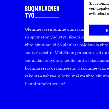
Sivustomme 
verkkopalve
evästeistä o
Olemme jäsentemme omistama puolueeton, 
H
riippumaton yhdistys. Jäseninämme on ko
yhteiskunnan kirjo pienistä pajoista ja yhte
suuryrityksiin. Meidät on perustettu yli 10
suomalaista työtä ja teollisuutta sekä nost
kotimaisesta osaamisesta. Uskomme yhä, ett
rakentaa vahvaa, elinvoimaista yhteiskunt
Sanoimmeko sen jo?