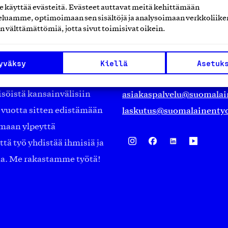
käyttää evästeitä. Evästeet auttavat meitä kehittämään
luamme, optimoimaan sen sisältöjä ja analysoimaan verkkoliike
Suomalainen työ ry
n välttämättömiä, jotta sivut toimisivat oikein.
Eteläranta 14,
työmarkkinajärjestöistä
00130 Helsinki
yväksy
Kiellä
Asetuk
ko suomalaisen
Finland
asiakaspalvelu@suomalai
isöistä kansainvälisiin
laskutus@suomalainentyo
0 vuotta sitten edistämään
amaan ylpeyttä
ä työ yhdistää ihmisiä ja
aa. Me rakastamme työtä!