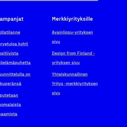
ampanjat
Merkkiyrityksille
ollatilanne
Avainlippu-yrityksen
sivu
ervetuloa kohti
ositiivista
Design from Finland -
yöelämäpuhetta
yrityksen sivu
uunnittelulla on
Yhteiskunnallinen
lkuperänsä
Yritys -merkkiyrityksen
sivu
iputetaan
uomalaista
saamista