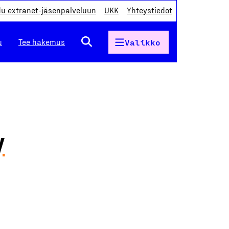
du extranet-jäsenpalveluun
UKK
Yhteystiedot
u
Tee hakemus
Valikko
y