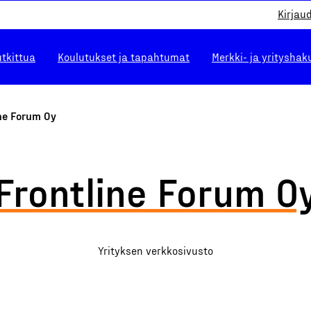
Kirjau
utkittua
Koulutukset ja tapahtumat
Merkki- ja yrityshak
ne Forum Oy
Frontline Forum O
Yrityksen verkkosivusto