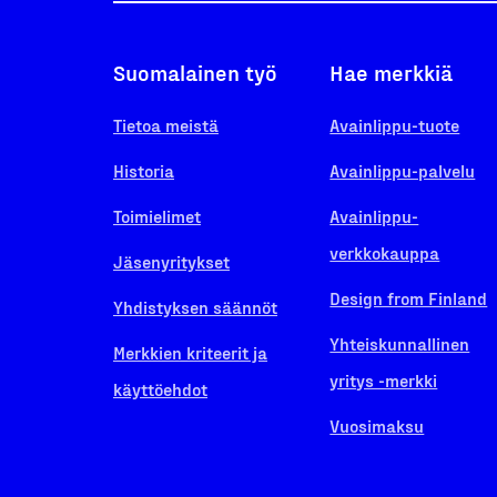
Suomalainen työ
Hae merkkiä
Tietoa meistä
Avainlippu-tuote
Historia
Avainlippu-palvelu
Toimielimet
Avainlippu-
verkkokauppa
Jäsenyritykset
Design from Finland
Yhdistyksen säännöt
Yhteiskunnallinen
Merkkien kriteerit ja
yritys -merkki
käyttöehdot
Vuosimaksu