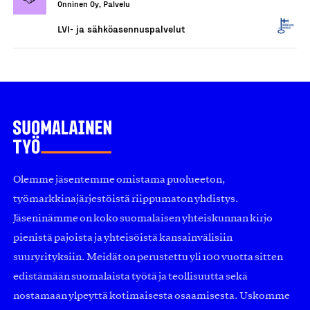
Onninen Oy, Palvelu
LVI- ja sähköasennuspalvelut
Olemme jäsentemme omistama puolueeton,
työmarkkinajärjestöistä riippumaton yhdistys.
Jäseninämme on koko suomalaisen yhteiskunnan kirjo
pienistä pajoista ja yhteisöistä kansainvälisiin
suuryrityksiin. Meidät on perustettu yli 100 vuotta sitten
edistämään suomalaista työtä ja teollisuutta sekä
nostamaan ylpeyttä kotimaisesta osaamisesta. Uskomme