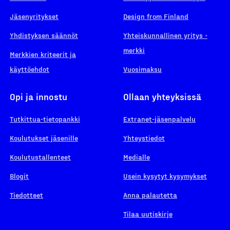
Jäsenyritykset
Design from Finland
Yhdistyksen säännöt
Yhteiskunnallinen yritys -
merkki
Merkkien kriteerit ja
käyttöehdot
Vuosimaksu
Opi ja innostu
Ollaan yhteyksissä
Tutkittua-tietopankki
Extranet-jäsenpalvelu
Koulutukset jäsenille
Yhteystiedot
Koulutustallenteet
Medialle
Blogit
Usein kysytyt kysymykset
Tiedotteet
Anna palautetta
Tilaa uutiskirje