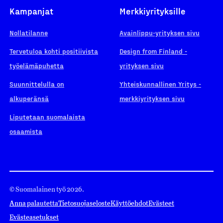
Kampanjat
Merkkiyrityksille
Nollatilanne
Avainlippu-yrityksen sivu
Tervetuloa kohti positiivista
Design from Finland -
työelämäpuhetta
yrityksen sivu
Suunnittelulla on
Yhteiskunnallinen Yritys -
alkuperänsä
merkkiyrityksen sivu
Liputetaan suomalaista
osaamista
© Suomalainen työ 2026.
Anna palautetta
Tietosuojaseloste
Käyttöehdot
Evästeet
Evästeasetukset