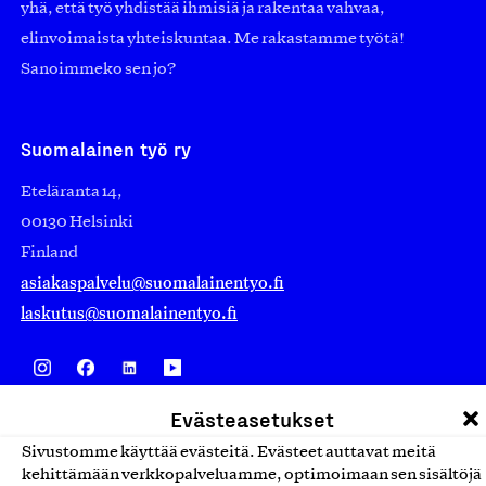
yhä, että työ yhdistää ihmisiä ja rakentaa vahvaa,
elinvoimaista yhteiskuntaa. Me rakastamme työtä!
Sanoimmeko sen jo?
Suomalainen työ ry
Eteläranta 14,
00130 Helsinki
Finland
asiakaspalvelu@suomalainentyo.fi
laskutus@suomalainentyo.fi
Evästeasetukset
Avainlippu
Sivustomme käyttää evästeitä. Evästeet auttavat meitä
kehittämään verkkopalveluamme, optimoimaan sen sisältöjä