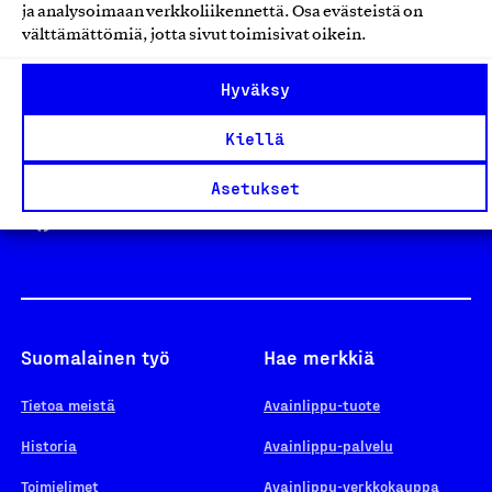
ja analysoimaan verkkoliikennettä. Osa evästeistä on
välttämättömiä, jotta sivut toimisivat oikein.
Design From Finland
Hyväksy
Kiellä
Yhteiskunnallinen Yritys -merkki
Asetukset
Suomalainen työ
Hae merkkiä
Tietoa meistä
Avainlippu-tuote
Historia
Avainlippu-palvelu
Toimielimet
Avainlippu-verkkokauppa