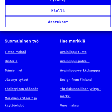
Kiellä
Asetukset
Suomalainen työ
Hae merkkiä
Tietoa meistä
Avainlippu-tuote
Historia
Avainlippu-palvelu
Toimielimet
Avainlippu-verkkokauppa
Jäsenyritykset
Design from Finland
Yhdistyksen säännöt
Yhteiskunnallinen yritys -
merkki
Merkkien kriteerit ja
käyttöehdot
Vuosimaksu