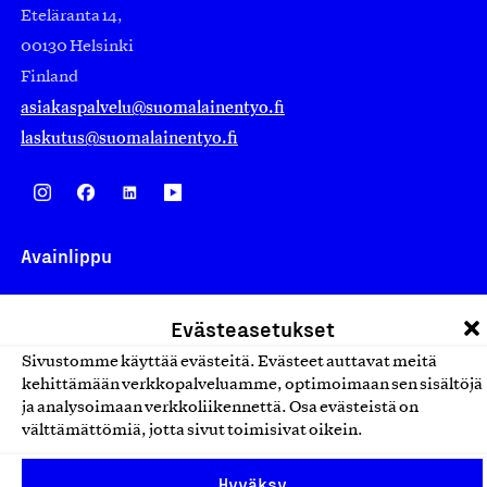
Eteläranta 14,
00130 Helsinki
Finland
asiakaspalvelu@suomalainentyo.fi
laskutus@suomalainentyo.fi
Avainlippu
Evästeasetukset
Sivustomme käyttää evästeitä. Evästeet auttavat meitä
Design From Finland
kehittämään verkkopalveluamme, optimoimaan sen sisältöjä
ja analysoimaan verkkoliikennettä. Osa evästeistä on
välttämättömiä, jotta sivut toimisivat oikein.
Yhteiskunnallinen Yritys -merkki
Hyväksy