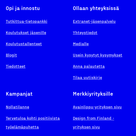
Opi ja innostu
Ollaan yhteyksissä
Tutkittua-tietopankki
Extranet-jäsenpalvelu
Koulutukset jäsenille
Yhteystiedot
Koulutustallenteet
Medialle
Blogit
Usein kysytyt kysymykset
Tiedotteet
Anna palautetta
Tilaa uutiskirje
Kampanjat
Merkkiyrityksille
Nollatilanne
Avainlippu-yrityksen sivu
Tervetuloa kohti positiivista
Design from Finland -
työelämäpuhetta
yrityksen sivu