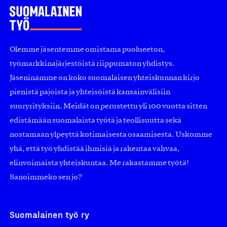
Olemme jäsentemme omistama puolueeton,
työmarkkinajärjestöistä riippumaton yhdistys.
Jäseninämme on koko suomalaisen yhteiskunnan kirjo
pienistä pajoista ja yhteisöistä kansainvälisiin
suuryrityksiin. Meidät on perustettu yli 100 vuotta sitten
edistämään suomalaista työtä ja teollisuutta sekä
nostamaan ylpeyttä kotimaisesta osaamisesta. Uskomme
yhä, että työ yhdistää ihmisiä ja rakentaa vahvaa,
elinvoimaista yhteiskuntaa. Me rakastamme työtä!
Sanoimmeko sen jo?
Suomalainen työ ry