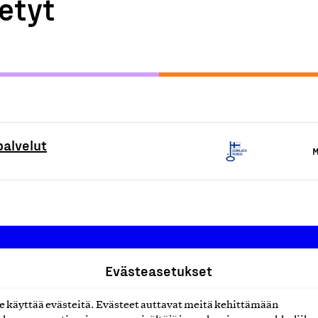
etyt
palvelut
M
Evästeasetukset
Suomalainen työ ry
käyttää evästeitä. Evästeet auttavat meitä kehittämään