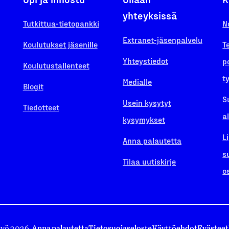
yhteyksissä
Tutkittua-tietopankki
N
Extranet-jäsenpalvelu
Koulutukset jäsenille
T
Yhteystiedot
p
Koulutustallenteet
t
Medialle
Blogit
S
Usein kysytyt
Tiedotteet
a
kysymykset
L
Anna palautetta
s
Tilaa uutiskirje
o
työ 2026.
Anna palautetta
Tietosuojaseloste
Käyttöehdot
Evästeet