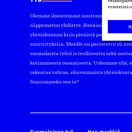
verkkopalve
evästeistä o
Olemme jäsentemme omistama puolueeton, 
riippumaton yhdistys. Jäseninämme on ko
H
yhteiskunnan kirjo pienistä pajoista ja yhte
suuryrityksiin. Meidät on perustettu yli 10
suomalaista työtä ja teollisuutta sekä nost
kotimaisesta osaamisesta. Uskomme yhä, ett
rakentaa vahvaa, elinvoimaista yhteiskunt
Sanoimmeko sen jo?
Suomalainen työ
Hae merkkiä