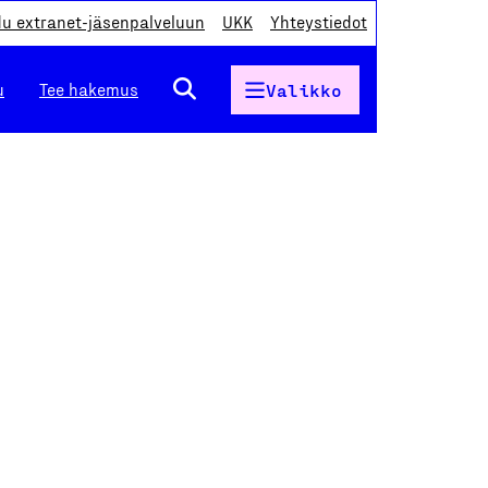
du extranet-jäsenpalveluun
UKK
Yhteystiedot
u
Tee hakemus
Valikko