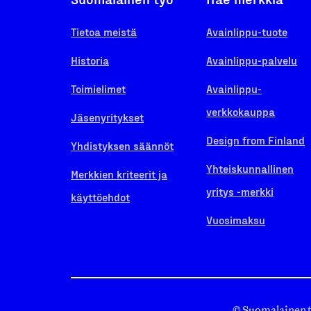
Tietoa meistä
Avainlippu-tuote
Historia
Avainlippu-palvelu
Toimielimet
Avainlippu-
verkkokauppa
Jäsenyritykset
Design from Finland
Yhdistyksen säännöt
Yhteiskunnallinen
Merkkien kriteerit ja
yritys -merkki
käyttöehdot
Vuosimaksu
© Suomalainen 