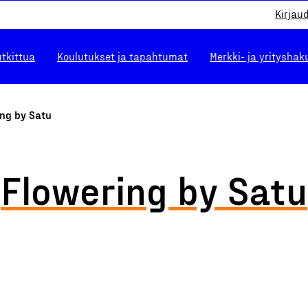
Kirjau
utkittua
Koulutukset ja tapahtumat
Merkki- ja yrityshak
ing by Satu
Flowering by Satu