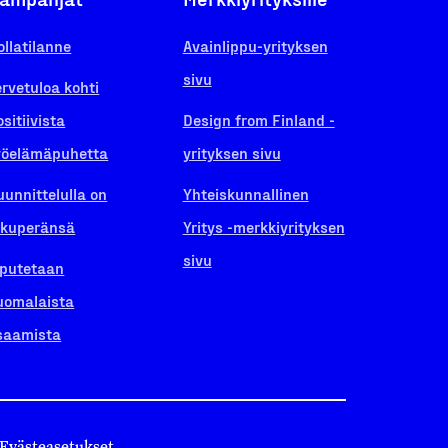
ollatilanne
Avainlippu-yrityksen
sivu
ervetuloa kohti
ositiivista
Design from Finland -
yöelämäpuhetta
yrityksen sivu
uunnittelulla on
Yhteiskunnallinen
lkuperänsä
Yritys -merkkiyrityksen
sivu
iputetaan
uomalaista
saamista
Evästeasetukset