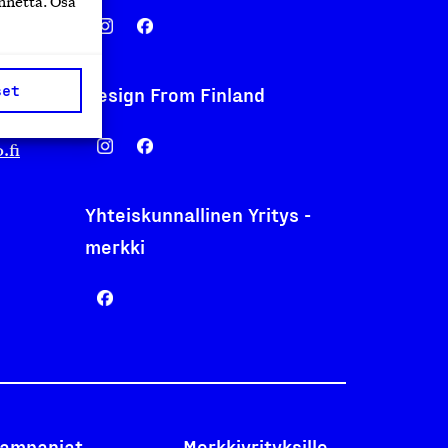
nnettä. Osa
set
Design From Finland
nentyo.fi
.fi
Yhteiskunnallinen Yritys -
merkki
ampanjat
Merkkiyrityksille