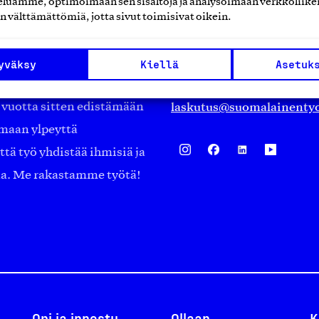
luamme, optimoimaan sen sisältöjä ja analysoimaan verkkoliike
Eteläranta 14,
n välttämättömiä, jotta sivut toimisivat oikein.
työmarkkinajärjestöistä
00130 Helsinki
ko suomalaisen
Finland
yväksy
Kiellä
Asetuk
asiakaspalvelu@suomalai
isöistä kansainvälisiin
laskutus@suomalainentyo
0 vuotta sitten edistämään
amaan ylpeyttä
ä työ yhdistää ihmisiä ja
aa. Me rakastamme työtä!
Opi ja innostu
Ollaan
K