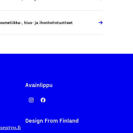
osmetiikka-, hius- ja ihonhoitotuotteet
Avainlippu
Design From Finland
nentyo.fi