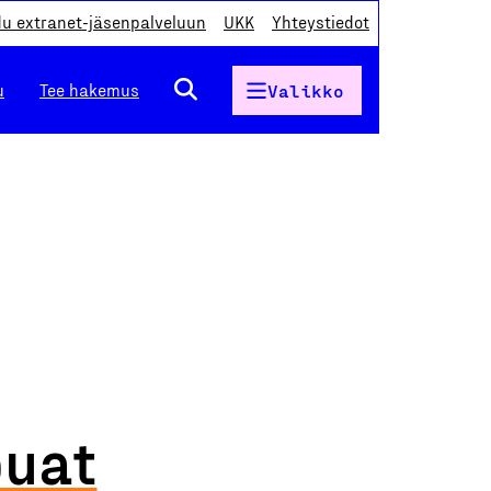
du extranet-jäsenpalveluun
UKK
Yhteystiedot
u
Tee hakemus
Valikko
puat