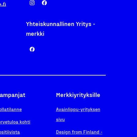
.fi
Yhteiskunnallinen Yritys -
merkki
ampanjat
Merkkiyrityksille
ollatilanne
Avainlippu-yrityksen
sivu
ervetuloa kohti
ositiivista
Design from Finland -