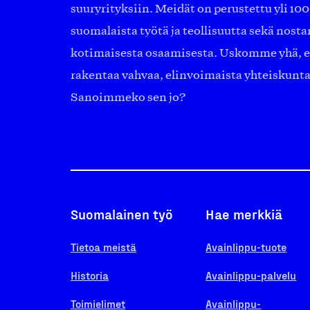
suuryrityksiin. Meidät on perustettu yli 10
suomalaista työtä ja teollisuutta sekä nost
kotimaisesta osaamisesta. Uskomme yhä, ett
rakentaa vahvaa, elinvoimaista yhteiskunt
Sanoimmeko sen jo?
Suomalainen työ
Hae merkkiä
Tietoa meistä
Avainlippu-tuote
Historia
Avainlippu-palvelu
Toimielimet
Avainlippu-