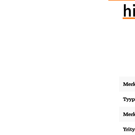
h
Merk
Tyyp
Merk
Yrity