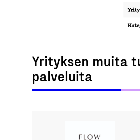
Yrit
Kate
Yrityksen muita t
palveluita