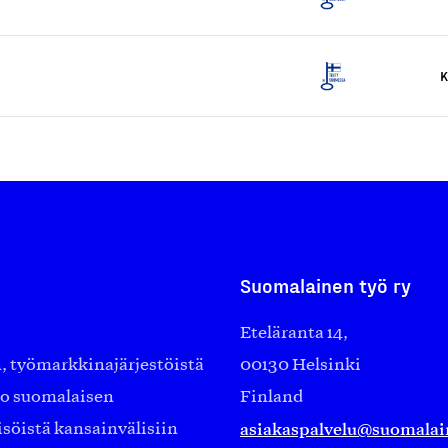
K
Suomalainen työ ry
Eteläranta 14,
työmarkkinajärjestöistä
00130 Helsinki
ko suomalaisen
Finland
asiakaspalvelu@suomalai
isöistä kansainvälisiin