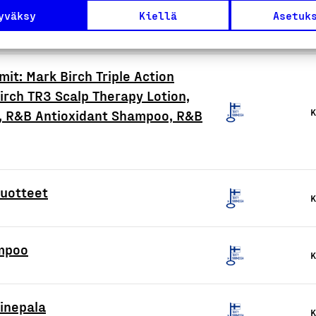
yväksy
Kiellä
Asetuk
it: Mark Birch Triple Action
rch TR3 Scalp Therapy Lotion,
K
e, R&B Antioxidant Shampoo, R&B
tuotteet
K
mpoo
K
ainepala
K