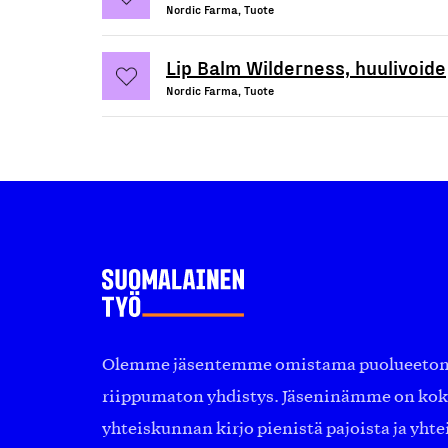
Nordic Farma, Tuote
Lip Balm Wilderness, huulivoide
Nordic Farma, Tuote
Olemme jäsentemme omistama puolueeton, 
riippumaton yhdistys. Jäseninämme on ko
yhteiskunnan kirjo pienistä pajoista ja yhte