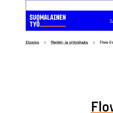
T
Etusivu
Merkki- ja yrityshaku
Flow Co
Flo