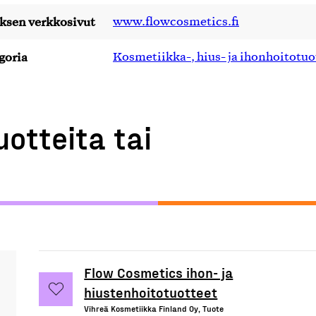
yksen verkkosivut
www.flowcosmetics.fi
goria
Kosmetiikka-, hius- ja ihonhoitotuo
uotteita tai
Flow Cosmetics ihon- ja
hiustenhoitotuotteet
Vihreä Kosmetiikka Finland Oy, Tuote