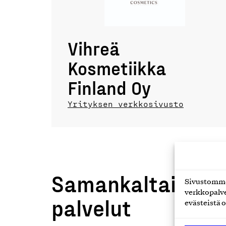
Vihreä
Kosmetiikka
Finland Oy
Yrityksen verkkosivusto
Samankaltaiset t
Sivustomme 
verkkopalve
palvelut
evästeistä o