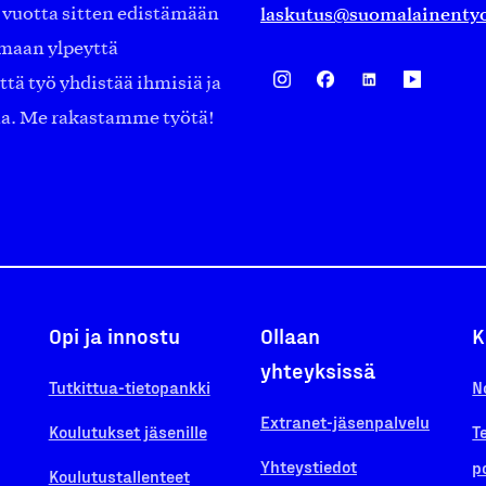
laskutus@suomalainentyo
0 vuotta sitten edistämään
amaan ylpeyttä
ä työ yhdistää ihmisiä ja
aa. Me rakastamme työtä!
Opi ja innostu
Ollaan
K
yhteyksissä
Tutkittua-tietopankki
N
Extranet-jäsenpalvelu
Koulutukset jäsenille
T
Yhteystiedot
p
Koulutustallenteet