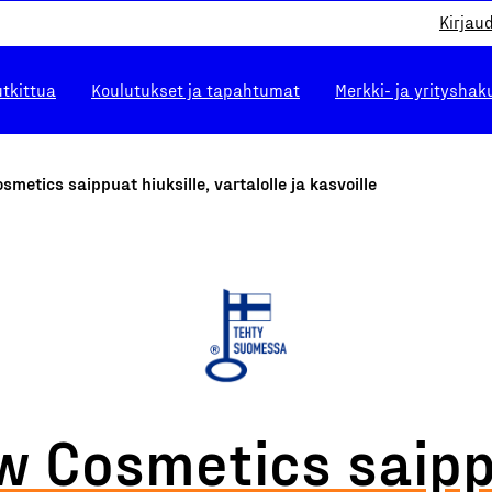
Kirjau
utkittua
Koulutukset ja tapahtumat
Merkki- ja yrityshak
smetics saippuat hiuksille, vartalolle ja kasvoille
w Cosmetics saip