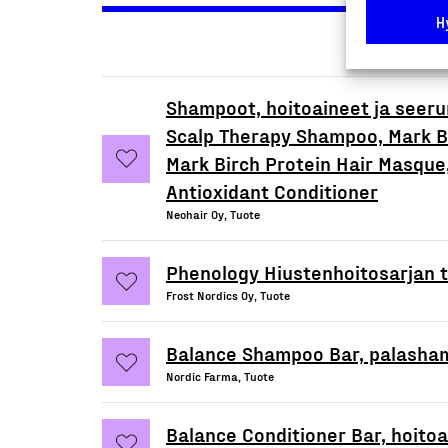
H
Shampoot, hoitoaineet ja seerum
Scalp Therapy Shampoo, Mark Bi
Mark Birch Protein Hair Masqu
Antioxidant Conditioner
Neohair Oy, Tuote
Phenology Hiustenhoitosarjan 
Frost Nordics Oy, Tuote
Balance Shampoo Bar, palasha
Nordic Farma, Tuote
Balance Conditioner Bar, hoito