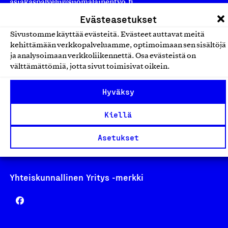
asiakaspalvelu@suomalainentyo.fi
laskutus@suomalainentyo.fi
Evästeasetukset
Sivustomme käyttää evästeitä. Evästeet auttavat meitä
kehittämään verkkopalveluamme, optimoimaan sen sisältöjä
ja analysoimaan verkkoliikennettä. Osa evästeistä on
välttämättömiä, jotta sivut toimisivat oikein.
Avainlippu
Hyväksy
Kiellä
Design From Finland
Asetukset
Yhteiskunnallinen Yritys -merkki