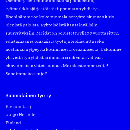
Olemme jäsentemme omistama puolueeton,
työmarkkinajärjestöistä riippumaton yhdistys.
Jäseninämme on koko suomalaisen yhteiskunnan kirjo
pienistä pajoista ja yhteisöistä kansainvälisiin
suuryrityksiin. Meidät on perustettu yli 100 vuotta sitten
edistämään suomalaista työtä ja teollisuutta sekä
nostamaan ylpeyttä kotimaisesta osaamisesta. Uskomme
yhä, että työ yhdistää ihmisiä ja rakentaa vahvaa,
elinvoimaista yhteiskuntaa. Me rakastamme työtä!
Sanoimmeko sen jo?
Suomalainen työ ry
Eteläranta 14,
00130 Helsinki
Finland