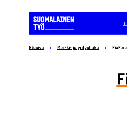
T
Etusivu
Merkki- ja yrityshaku
FixFor
F