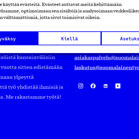
käyttää evästeitä. Evästeet auttavat meitä kehittämään
luamme, optimoimaan sen sisältöjä ja analysoimaan verkkoliike
Suomalainen työ ry
n välttämättömiä, jotta sivut toimisivat oikein.
Eteläranta 14,
työmarkkinajärjestöistä
00130 Helsinki
yväksy
Kiellä
Asetuk
ko suomalaisen
Finland
asiakaspalvelu@suomalai
isöistä kansainvälisiin
laskutus@suomalainentyo
0 vuotta sitten edistämään
amaan ylpeyttä
ä työ yhdistää ihmisiä ja
aa. Me rakastamme työtä!