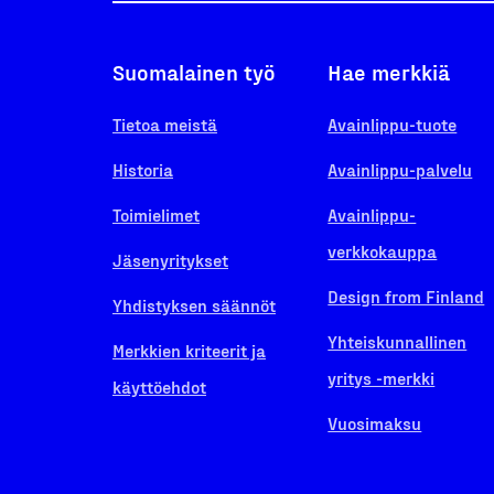
Suomalainen työ
Hae merkkiä
Tietoa meistä
Avainlippu-tuote
Historia
Avainlippu-palvelu
Toimielimet
Avainlippu-
verkkokauppa
Jäsenyritykset
Design from Finland
Yhdistyksen säännöt
Yhteiskunnallinen
Merkkien kriteerit ja
yritys -merkki
käyttöehdot
Vuosimaksu