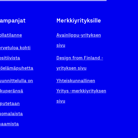
ampanjat
Merkkiyrityksille
ollatilanne
Avainlippu-yrityksen
sivu
ervetuloa kohti
ositiivista
Design from Finland -
yöelämäpuhetta
yrityksen sivu
uunnittelulla on
Yhteiskunnallinen
lkuperänsä
Yritys -merkkiyrityksen
sivu
iputetaan
uomalaista
saamista