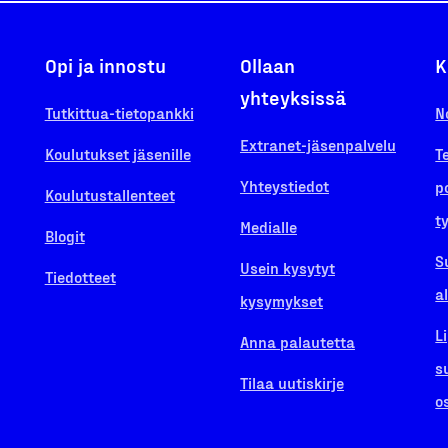
Opi ja innostu
Ollaan
K
yhteyksissä
Tutkittua-tietopankki
N
Extranet-jäsenpalvelu
Koulutukset jäsenille
T
Yhteystiedot
p
Koulutustallenteet
t
Medialle
Blogit
S
Usein kysytyt
Tiedotteet
a
kysymykset
L
Anna palautetta
s
Tilaa uutiskirje
o