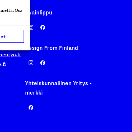
nnettä. Osa
Avainlippu
set
Design From Finland
nentyo.fi
.fi
Yhteiskunnallinen Yritys -
merkki