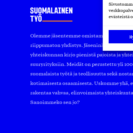
Sivustomme 
verkkopalve
evästeistä o
Olemme jäsentemme omistama puolueeton, 
H
riippumaton yhdistys. Jäseninämme on ko
yhteiskunnan kirjo pienistä pajoista ja yhte
suuryrityksiin. Meidät on perustettu yli 10
suomalaista työtä ja teollisuutta sekä nost
kotimaisesta osaamisesta. Uskomme yhä, ett
rakentaa vahvaa, elinvoimaista yhteiskunt
Sanoimmeko sen jo?