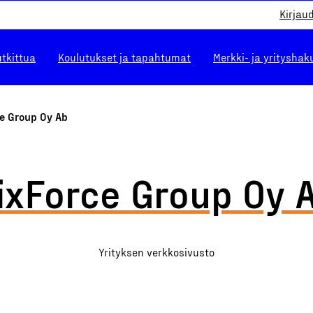
Kirjau
utkittua
Koulutukset ja tapahtumat
Merkki- ja yrityshak
ce Group Oy Ab
ixForce Group Oy 
Yrityksen verkkosivusto