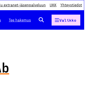
du extranet-jäsenpalveluun
UKK
Yhteystiedot
u
Tee hakemus
Valikko
Ab