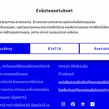
Evästeasetukset
käyttää evästeitä. Evästeet auttavat meitä kehittämään
luamme, optimoimaan sen sisältöjä ja analysoimaan verkkoliike
n välttämättömiä, jotta sivut toimisivat oikein.
Suomalainen työ ry
yväksy
Kiellä
Asetuk
Eteläranta 14,
työmarkkinajärjestöistä
00130 Helsinki
ko suomalaisen
Finland
asiakaspalvelu@suomalai
isöistä kansainvälisiin
laskutus@suomalainentyo
0 vuotta sitten edistämään
amaan ylpeyttä
ä työ yhdistää ihmisiä ja