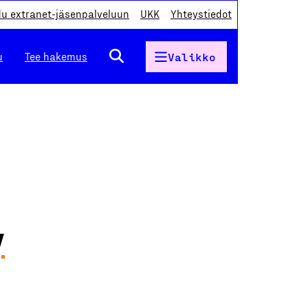
du extranet-jäsenpalveluun
UKK
Yhteystiedot
u
Tee hakemus
Valikko
y