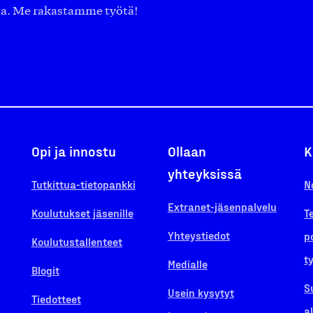
aa. Me rakastamme työtä!
Opi ja innostu
Ollaan
K
yhteyksissä
Tutkittua-tietopankki
N
Extranet-jäsenpalvelu
Koulutukset jäsenille
T
Yhteystiedot
p
Koulutustallenteet
t
Medialle
Blogit
S
Usein kysytyt
Tiedotteet
a