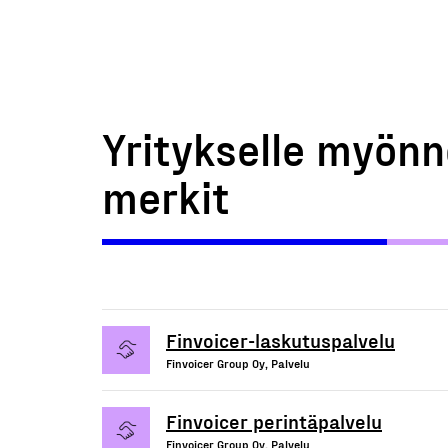
Yritykselle myönn
merkit
Finvoicer-laskutuspalvelu
Finvoicer Group Oy, Palvelu
Finvoicer perintäpalvelu
Finvoicer Group Oy, Palvelu