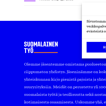
Sivustomme 
verkkopalve
evästeistä o
H
Olemme jäsentemme omistama puolueeton, 
riippumaton yhdistys. Jäseninämme on ko
yhteiskunnan kirjo pienistä pajoista ja yhte
suuryrityksiin. Meidät on perustettu yli 10
suomalaista työtä ja teollisuutta sekä nost
kotimaisesta osaamisesta. Uskomme yhä, ett