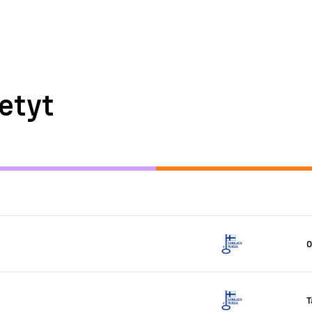
etyt
O
T