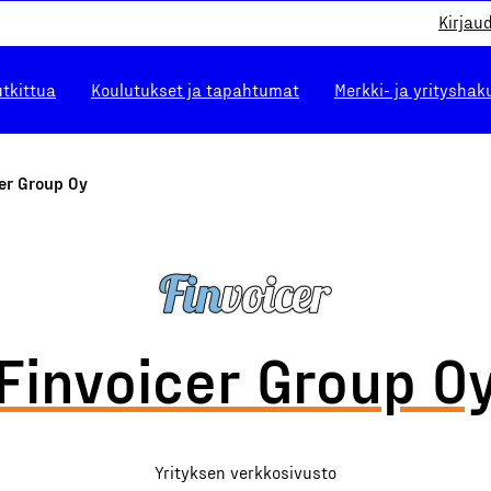
Kirjau
utkittua
Koulutukset ja tapahtumat
Merkki- ja yrityshak
er Group Oy
Finvoicer Group O
Yrityksen verkkosivusto