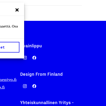
nnettä. Osa
Avainlippu
set
Design From Finland
nentyo.fi
.fi
Yhteiskunnallinen Yritys -