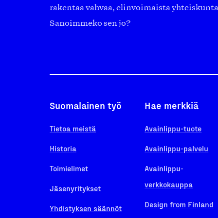
rakentaa vahvaa, elinvoimaista yhteiskunt
Sanoimmeko sen jo?
Suomalainen työ
Hae merkkiä
Tietoa meistä
Avainlippu-tuote
Historia
Avainlippu-palvelu
Toimielimet
Avainlippu-
verkkokauppa
Jäsenyritykset
Design from Finland
Yhdistyksen säännöt