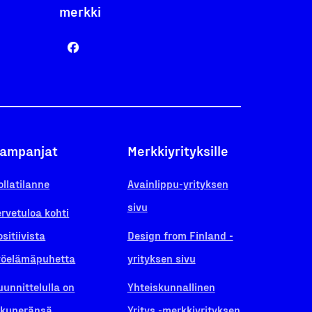
merkki
ampanjat
Merkkiyrityksille
ollatilanne
Avainlippu-yrityksen
sivu
ervetuloa kohti
ositiivista
Design from Finland -
yöelämäpuhetta
yrityksen sivu
uunnittelulla on
Yhteiskunnallinen
lkuperänsä
Yritys -merkkiyrityksen