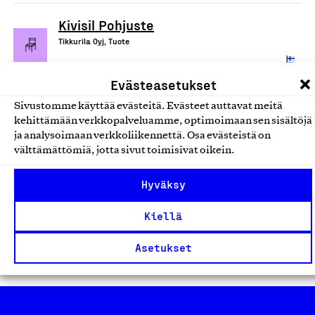
Kivisil Pohjuste
Tikkurila Oyj, Tuote
Ulkomaalit, laastit ja öljyt
Evästeasetukset
Panssari Akva
Sivustomme käyttää evästeitä. Evästeet auttavat meitä
kehittämään verkkopalveluamme, optimoimaan sen sisältöjä
Tikkurila Oyj, Tuote
ja analysoimaan verkkoliikennettä. Osa evästeistä on
Ulkomaalit, laastit ja öljyt
välttämättömiä, jotta sivut toimisivat oikein.
Hyväksy
Panssarimaali
Tikkurila Oyj, Tuote
Kiellä
Ulkomaalit, laastit ja öljyt
Asetukset