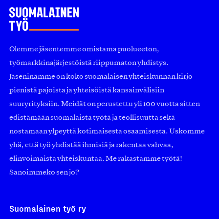
Olemme jäsentemme omistama puolueeton,
työmarkkinajärjestöistä riippumaton yhdistys.
Jäseninämme on koko suomalaisen yhteiskunnan kirjo
pienistä pajoista ja yhteisöistä kansainvälisiin
suuryrityksiin. Meidät on perustettu yli 100 vuotta sitten
edistämään suomalaista työtä ja teollisuutta sekä
nostamaan ylpeyttä kotimaisesta osaamisesta. Uskomme
yhä, että työ yhdistää ihmisiä ja rakentaa vahvaa,
elinvoimaista yhteiskuntaa. Me rakastamme työtä!
Sanoimmeko sen jo?
Suomalainen työ ry