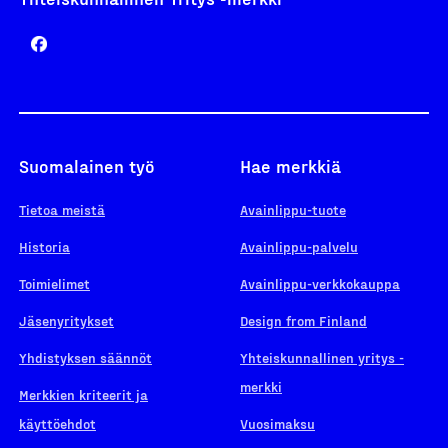
Suomalainen työ
Hae merkkiä
Tietoa meistä
Avainlippu-tuote
Historia
Avainlippu-palvelu
Toimielimet
Avainlippu-verkkokauppa
Jäsenyritykset
Design from Finland
Yhdistyksen säännöt
Yhteiskunnallinen yritys -
merkki
Merkkien kriteerit ja
käyttöehdot
Vuosimaksu