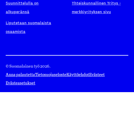
Suunnittelulla on
Yhteiskunnallinen Yritys -
alkuperänsä
merkkiyrityksen sivu
Liputetaan suomalaista
osaamista
© Suomalainen työ 2026.
Anna palautetta
Tietosuojaseloste
Käyttöehdot
Evästeet
Evästeasetukset