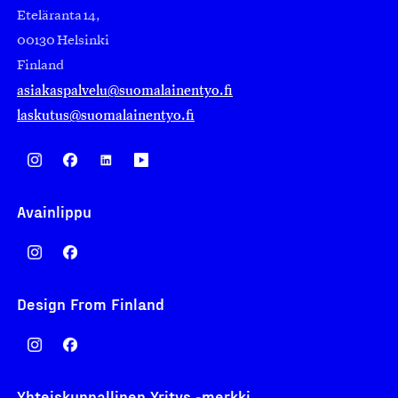
Eteläranta 14,
00130 Helsinki
Finland
asiakaspalvelu@suomalainentyo.fi
laskutus@suomalainentyo.fi
Avainlippu
Design From Finland
Yhteiskunnallinen Yritys -merkki