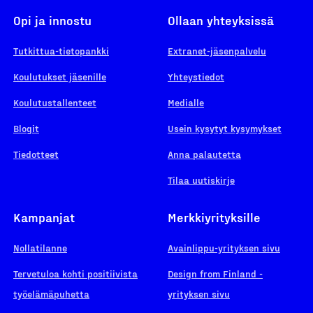
Opi ja innostu
Ollaan yhteyksissä
Tutkittua-tietopankki
Extranet-jäsenpalvelu
Koulutukset jäsenille
Yhteystiedot
Koulutustallenteet
Medialle
Blogit
Usein kysytyt kysymykset
Tiedotteet
Anna palautetta
Tilaa uutiskirje
Kampanjat
Merkkiyrityksille
Nollatilanne
Avainlippu-yrityksen sivu
Tervetuloa kohti positiivista
Design from Finland -
työelämäpuhetta
yrityksen sivu