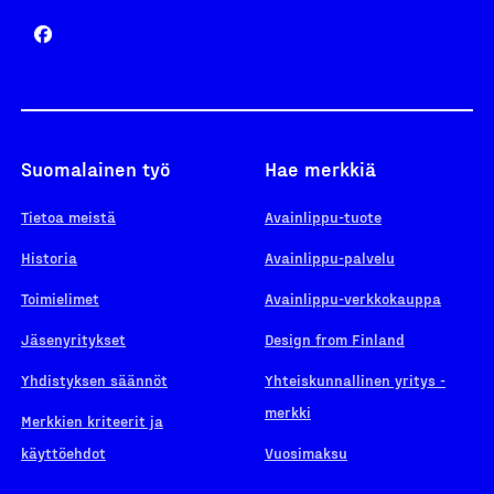
Suomalainen työ
Hae merkkiä
Tietoa meistä
Avainlippu-tuote
Historia
Avainlippu-palvelu
Toimielimet
Avainlippu-verkkokauppa
Jäsenyritykset
Design from Finland
Yhdistyksen säännöt
Yhteiskunnallinen yritys -
merkki
Merkkien kriteerit ja
käyttöehdot
Vuosimaksu