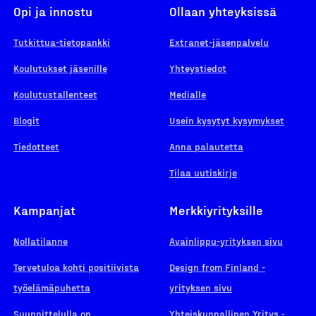
Opi ja innostu
Ollaan yhteyksissä
Tutkittua-tietopankki
Extranet-jäsenpalvelu
Koulutukset jäsenille
Yhteystiedot
Koulutustallenteet
Medialle
Blogit
Usein kysytyt kysymykset
Tiedotteet
Anna palautetta
Tilaa uutiskirje
Kampanjat
Merkkiyrityksille
Nollatilanne
Avainlippu-yrityksen sivu
Tervetuloa kohti positiivista
Design from Finland -
työelämäpuhetta
yrityksen sivu
Suunnittelulla on
Yhteiskunnallinen Yritys -