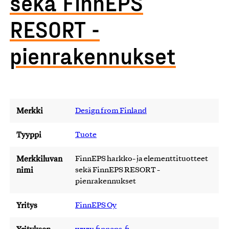
sekä FinnEPS
RESORT -
pienrakennukset
Merkki
Design from Finland
Tyyppi
Tuote
Merkkiluvan
FinnEPS harkko- ja elementtituotteet
nimi
sekä FinnEPS RESORT -
pienrakennukset
Yritys
FinnEPS Oy