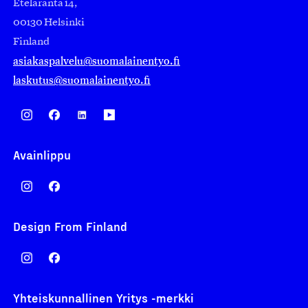
Eteläranta 14,
00130 Helsinki
Finland
asiakaspalvelu@suomalainentyo.fi
laskutus@suomalainentyo.fi
Avainlippu
Design From Finland
Yhteiskunnallinen Yritys -merkki