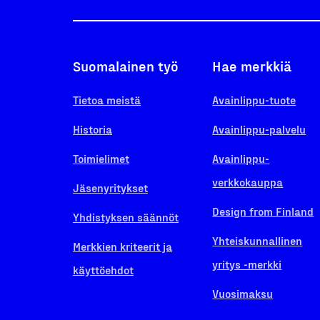
Suomalainen työ
Hae merkkiä
Tietoa meistä
Avainlippu-tuote
Historia
Avainlippu-palvelu
Toimielimet
Avainlippu-
verkkokauppa
Jäsenyritykset
Design from Finland
Yhdistyksen säännöt
Yhteiskunnallinen
Merkkien kriteerit ja
yritys -merkki
käyttöehdot
Vuosimaksu