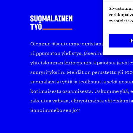
Sivustomme 
verkkopalve
evästeistä o
H
Olemme jäsentemme omistama puolueeton, 
riippumaton yhdistys. Jäseninämme on ko
yhteiskunnan kirjo pienistä pajoista ja yhte
suuryrityksiin. Meidät on perustettu yli 10
suomalaista työtä ja teollisuutta sekä nost
kotimaisesta osaamisesta. Uskomme yhä, ett
rakentaa vahvaa, elinvoimaista yhteiskunt
Sanoimmeko sen jo?