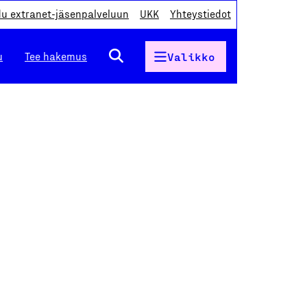
du extranet-jäsenpalveluun
UKK
Yhteystiedot
u
Tee hakemus
Valikko