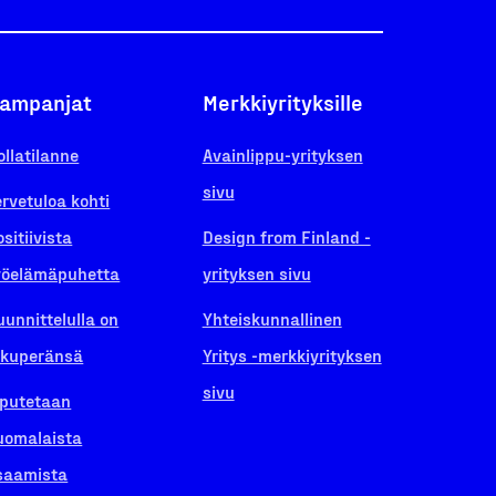
ampanjat
Merkkiyrityksille
ollatilanne
Avainlippu-yrityksen
sivu
ervetuloa kohti
ositiivista
Design from Finland -
yöelämäpuhetta
yrityksen sivu
uunnittelulla on
Yhteiskunnallinen
lkuperänsä
Yritys -merkkiyrityksen
sivu
iputetaan
uomalaista
saamista