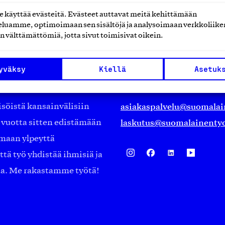
käyttää evästeitä. Evästeet auttavat meitä kehittämään
luamme, optimoimaan sen sisältöjä ja analysoimaan verkkoliike
Suomalainen työ ry
n välttämättömiä, jotta sivut toimisivat oikein.
Eteläranta 14,
yväksy
Kiellä
Asetuk
työmarkkinajärjestöistä
00130 Helsinki
ko suomalaisen
Finland
asiakaspalvelu@suomalai
isöistä kansainvälisiin
laskutus@suomalainentyo
0 vuotta sitten edistämään
amaan ylpeyttä
ä työ yhdistää ihmisiä ja
aa. Me rakastamme työtä!