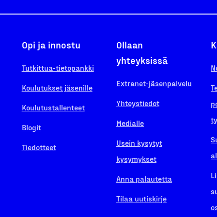
Opi ja innostu
Ollaan
K
yhteyksissä
Tutkittua-tietopankki
N
Extranet-jäsenpalvelu
Koulutukset jäsenille
T
Yhteystiedot
p
Koulutustallenteet
t
Medialle
Blogit
S
Usein kysytyt
Tiedotteet
a
kysymykset
L
Anna palautetta
s
Tilaa uutiskirje
o