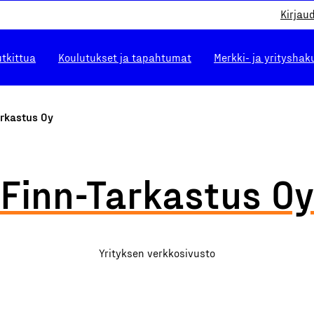
Kirjau
utkittua
Koulutukset ja tapahtumat
Merkki- ja yrityshak
arkastus Oy
Finn-Tarkastus Oy
Yrityksen verkkosivusto