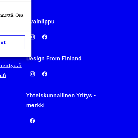
nnettä. Osa
Avainlippu
set
Design From Finland
nentyo.fi
.fi
Yhteiskunnallinen Yritys -
merkki