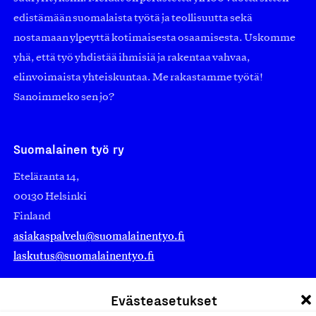
edistämään suomalaista työtä ja teollisuutta sekä
nostamaan ylpeyttä kotimaisesta osaamisesta. Uskomme
yhä, että työ yhdistää ihmisiä ja rakentaa vahvaa,
elinvoimaista yhteiskuntaa. Me rakastamme työtä!
Sanoimmeko sen jo?
Suomalainen työ ry
Eteläranta 14,
00130 Helsinki
Finland
asiakaspalvelu@suomalainentyo.fi
laskutus@suomalainentyo.fi
Evästeasetukset