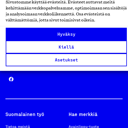
Sivustomme käyttää evästeitä. Evästeet auttavat meitä
Avainlippu
kehittämään verkkopalveluamme, optimoimaan sen sisältöjä
ja analysoimaan verkkoliikennettä. Osa evästeistä on
välttämättömiä, jotta sivut toimisivat oikein.
Hyväksy
Design From Finland
Kiellä
Asetukset
Yhteiskunnallinen Yritys -merkki
Suomalainen työ
Hae merkkiä
Tietoa meistä
Avainlippu-tuote