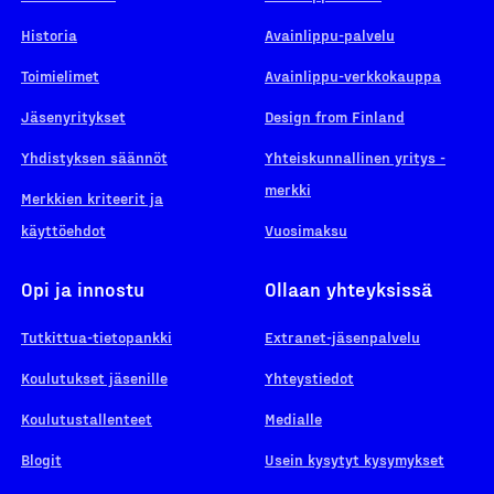
Historia
Avainlippu-palvelu
Toimielimet
Avainlippu-verkkokauppa
Jäsenyritykset
Design from Finland
Yhdistyksen säännöt
Yhteiskunnallinen yritys -
merkki
Merkkien kriteerit ja
käyttöehdot
Vuosimaksu
Opi ja innostu
Ollaan yhteyksissä
Tutkittua-tietopankki
Extranet-jäsenpalvelu
Koulutukset jäsenille
Yhteystiedot
Koulutustallenteet
Medialle
Blogit
Usein kysytyt kysymykset