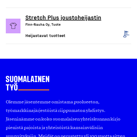
Stretch Plus joustoheijastin
Finn-Nauha Oy, Tuote
Heijastavat tuotteet
Olemme jäsentemme omistama puolueeton,
työmarkkinajärjestöistä riippumaton yhdistys.
Jäseninämme on koko suomalaisen yhteiskunnan kirjo
pienistä pajoista ja yhteisöistä kansainvälisiin
suuryrityksiin. Meidät on perustettu yli 100 vuotta sitten