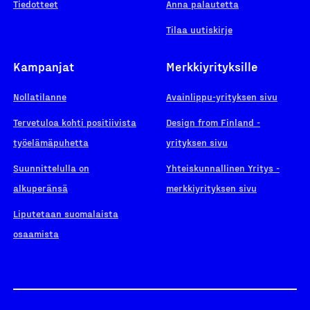
Tiedotteet
Anna palautetta
Tilaa uutiskirje
Kampanjat
Merkkiyrityksille
Nollatilanne
Avainlippu-yrityksen sivu
Tervetuloa kohti positiivista
Design from Finland -
työelämäpuhetta
yrityksen sivu
Suunnittelulla on
Yhteiskunnallinen Yritys -
alkuperänsä
merkkiyrityksen sivu
Liputetaan suomalaista
osaamista