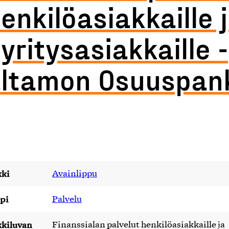
enkilöasiakkaille 
yritysasiakkaille -
ltamon Osuuspan
ki
Avainlippu
pi
Palvelu
kiluvan
Finanssialan palvelut henkilöasiakkaille ja