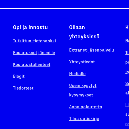
Opi ja innostu
Ollaan
K
yhteyksissä
Tutkittua-tietopankki
N
Extranet-jäsenpalvelu
Koulutukset jäsenille
T
Yhteystiedot
p
Koulutustallenteet
t
Medialle
Blogit
S
Usein kysytyt
Tiedotteet
a
kysymykset
L
Anna palautetta
s
Tilaa uutiskirje
o