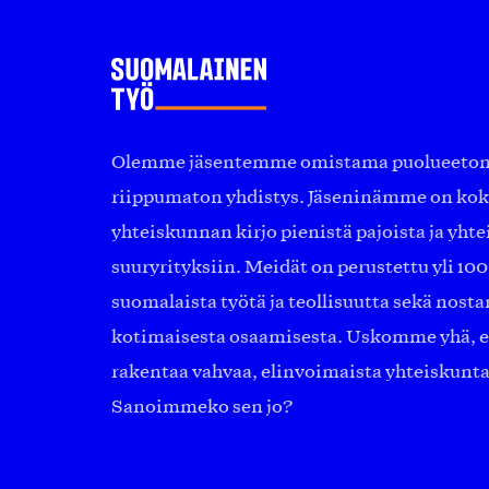
Olemme jäsentemme omistama puolueeton, 
riippumaton yhdistys. Jäseninämme on ko
yhteiskunnan kirjo pienistä pajoista ja yhte
suuryrityksiin. Meidät on perustettu yli 10
suomalaista työtä ja teollisuutta sekä nost
kotimaisesta osaamisesta. Uskomme yhä, ett
rakentaa vahvaa, elinvoimaista yhteiskunt
Sanoimmeko sen jo?