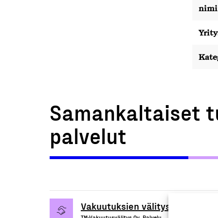
nimi
Yrity
Kate
Samankaltaiset t
palvelut
Vakuutuksien välitys- ja hoitop
TM-Vakuutusvälitys Oy, Palvelu