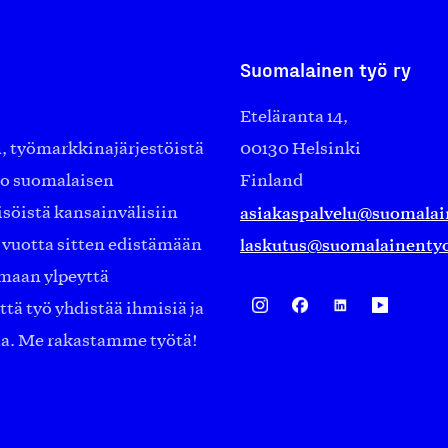
Suomalainen työ ry
Eteläranta 14,
työmarkkinajärjestöistä
00130 Helsinki
ko suomalaisen
Finland
asiakaspalvelu@suomalai
isöistä kansainvälisiin
laskutus@suomalainentyo
0 vuotta sitten edistämään
amaan ylpeyttä
ä työ yhdistää ihmisiä ja
aa. Me rakastamme työtä!