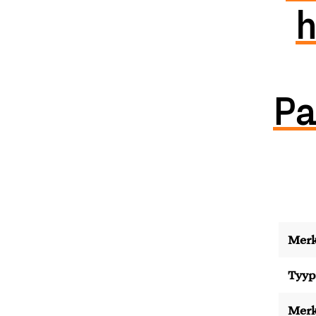
h
Pa
Merk
Tyyp
Merk