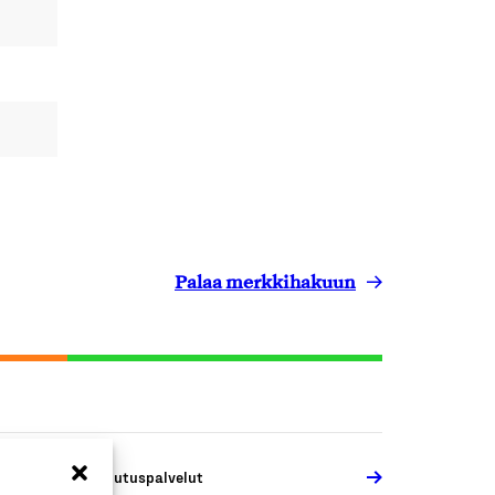
Palaa merkkihakuun
ahoitus- ja vakuutuspalvelut