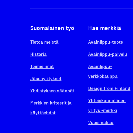
Suomalainen työ
Hae merkkiä
Tietoa meistä
Avainlippu-tuote
Historia
Avainlippu-palvelu
Toimielimet
Avainlippu-
verkkokauppa
Jäsenyritykset
Design from Finland
Yhdistyksen säännöt
Yhteiskunnallinen
Merkkien kriteerit ja
yritys -merkki
käyttöehdot
Vuosimaksu