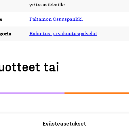
yritysasikkaille
s
Paltamon Osuuspankki
goria
Rahoitus- ja vakuutuspalvelut
uotteet tai
alvelut
Evästeasetukset
R