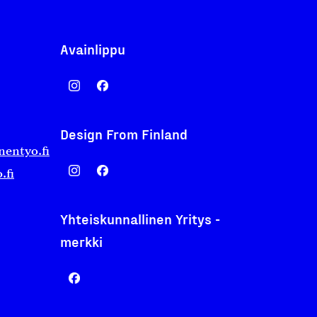
Avainlippu
Design From Finland
nentyo.fi
.fi
Yhteiskunnallinen Yritys -
merkki