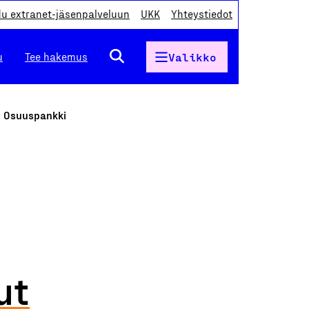
du extranet-jäsenpalveluun
UKK
Yhteystiedot
u
Tee hakemus
Valikko
on Osuuspankki
ut