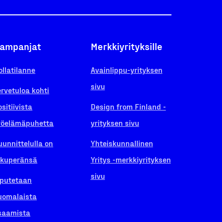
ampanjat
Merkkiyrityksille
ollatilanne
Avainlippu-yrityksen
sivu
ervetuloa kohti
ositiivista
Design from Finland -
yöelämäpuhetta
yrityksen sivu
uunnittelulla on
Yhteiskunnallinen
lkuperänsä
Yritys -merkkiyrityksen
sivu
iputetaan
uomalaista
saamista