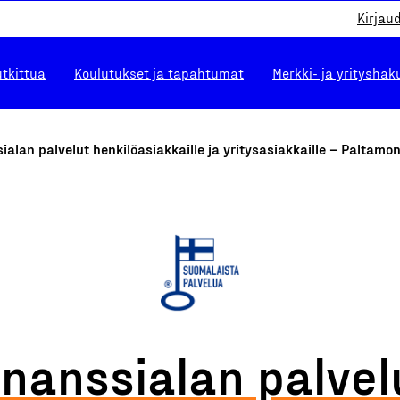
Kirjau
utkittua
Koulutukset ja tapahtumat
Merkki- ja yrityshak
ialan palvelut henkilöasiakkaille ja yritysasiakkaille – Paltam
inanssialan palvel