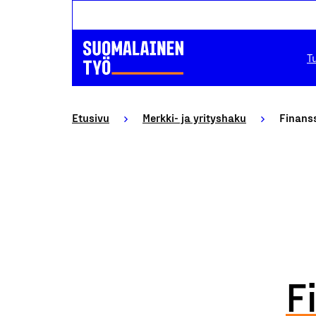
T
Etusivu
Merkki- ja yrityshaku
Finanss
F