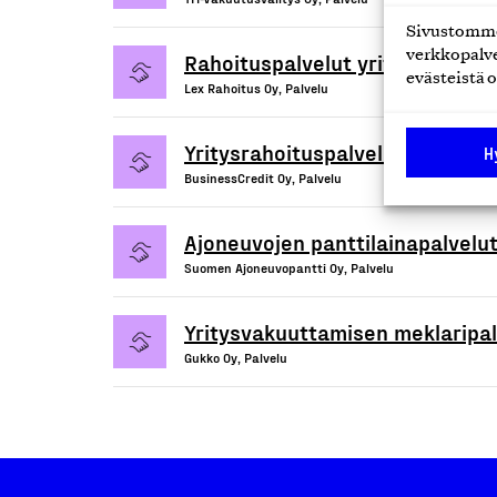
Sivustomme 
verkkopalve
Rahoituspalvelut yrityksille
evästeistä o
Lex Rahoitus Oy, Palvelu
Yritysrahoituspalvelut
H
BusinessCredit Oy, Palvelu
Ajoneuvojen panttilainapalvelut
Suomen Ajoneuvopantti Oy, Palvelu
Yritysvakuuttamisen meklaripal
Gukko Oy, Palvelu