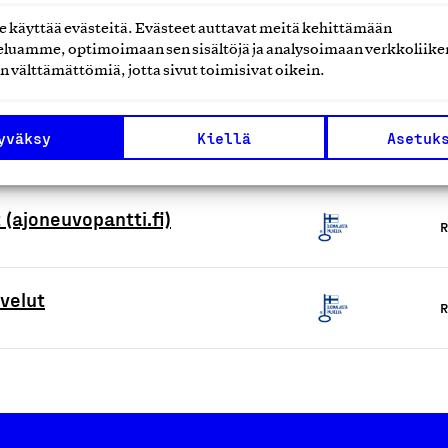
käyttää evästeitä. Evästeet auttavat meitä kehittämään
luamme, optimoimaan sen sisältöjä ja analysoimaan verkkoliike
R
n välttämättömiä, jotta sivut toimisivat oikein.
yväksy
Kiellä
Asetuk
R
 (ajoneuvopantti.fi)
R
velut
R